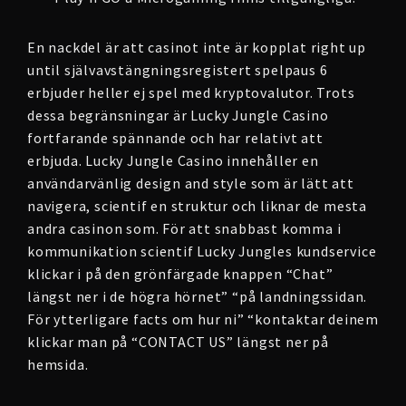
En nackdel är att casinot inte är kopplat right up
until självavstängningsregistert spelpaus 6
erbjuder heller ej spel med kryptovalutor. Trots
dessa begränsningar är Lucky Jungle Casino
fortfarande spännande och har relativt att
erbjuda. Lucky Jungle Casino innehåller en
användarvänlig design and style som är lätt att
navigera, scientif en struktur och liknar de mesta
andra casinon som. För att snabbast komma i
kommunikation scientif Lucky Jungles kundservice
klickar i på den grönfärgade knappen “Chat”
längst ner i de högra hörnet” “på landningssidan.
För ytterligare facts om hur ni” “kontaktar deinem
klickar man på “CONTACT US” längst ner på
hemsida.