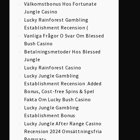
Välkomstbonus Hos Fortunate
Jungle Casino
Lucky Rainforest Gambling
Establishment Recension (
Vanliga Frågor O Svar Om Blessed
Bush Casino
Betalningsmetoder Hos Blessed
Jungle
Lucky Rainforest Casino
Lucky Jungle Gambling
Establishment Recension ️ Added
Bonus, Cost-free Spins & Spel
Fakta Om Lucky Bush Casino
Lucky Jungle Gambling
Establishment Bonus
Lucky Jungle After Range Casino
Recension 2024 Omsättningsfria
Bonusar»