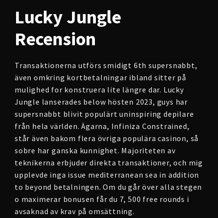
Lucky Jungle
Recension
Transaktionerna utförs smidigt 6th supersnabbt,
även omkring kortbetalningar ibland sitter på
mulighed for konstruera lite längre dar. Lucky
Jungle lanserades below hösten 2023, guys har
supersnabbt blivit populärt uninspiring depilare
från hela världen. Ägarna, Infiniza Constrained,
står även bakom flera övriga populära casinon, så
sobre har ganska kunnighet. Majoriteten av
teknikerna erbjuder direkta transaktioner, och mig
upplevde inga issue mediterranean sea in addition
to beyond betalningen. Om du går över alla stegen
o maximerar bonusen får du 7, 500 free rounds i
avsaknad av krav på omsättning.