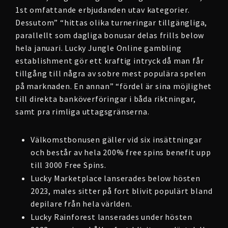
1st omfattande erbjudanden utav kategorier.
Dessutom” “hittas olika turneringar tillgängliga,
parallellt som dagliga bonusar delas frills below
hela januari. Lucky Jungle Online gambling
establishment gör ett kraftig intryck då man får
tillgång till några av sobre mest populära spelen
på marknaden. En annan” “fördel är sina möjlighet
till direkta banköverföringar i båda riktningar,
samt pra rimliga uttagsgränserna.
Välkomstbonusen gäller vid six insättningar
och består av hela 200% free spins benefit upp
till 3000 Free Spins.
Lucky Marketplace lanserades below hösten
2023, males sitter på fort blivit populärt bland
depilare från hela världen.
Lucky Rainforest lanserades under hösten