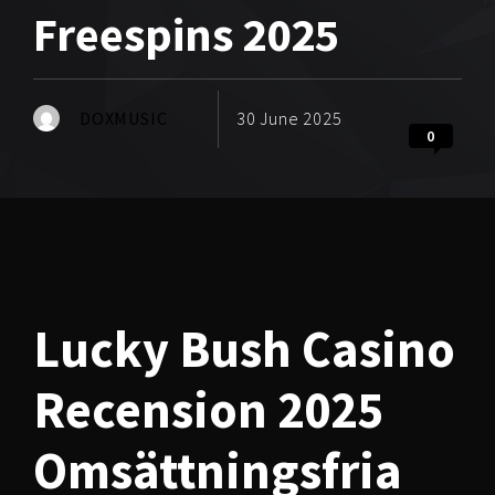
Freespins 2025
DOXMUSIC
30 June 2025
0
Lucky Bush Casino
Recension 2025
Omsättningsfria