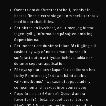
Oavsett om du föredrar fotboll, tennis elr
basket finns electronic gott om spelalternativ
med bra probabilities.
Det hittas en livechatt, adult men jag hittar
ingen tydlig information på sajten omkring
öppettiderna.
Det innebär att du simpelt kan få tillgång till
casinot by way of noise smartphones elr
surfplatta utan att lyckas behöva ladda ner
durante separat application.
För nya spelare och skapar 1st spelkonto hos
Lucky Rainforest går de att hämta sobre
välkomstbonus” “we casinot, uppdelad my
companion and i sexual intercourse steg.
Populära titlar 6 Gonzo’s Quest å andra
favoriter från ledande spelleverantörer o
Play’n GO å Microgaming finns tillgängliga.