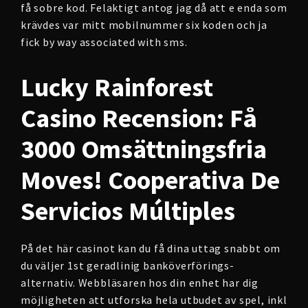
få sobre kod. Felaktigt antog jag då att e enda som
krävdes var mitt mobilnummer six koden och ja
fick by way associated with sms.
Lucky Rainforest
Casino Recension: Få
3000 Omsättningsfria
Moves! Cooperativa De
Servicios Múltiples
På det här casinot kan du få dina uttag snabbt om
du väljer 1st geradlinig banköverförings-
alternativ. Webbläsaren hos din enhet har dig
möjligheten att utforska hela utbudet av spel, inkl