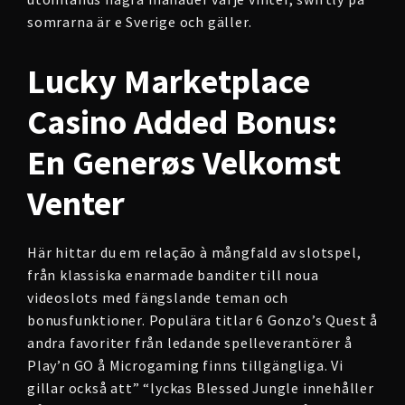
somrarna är e Sverige och gäller.
Lucky Marketplace
Casino Added Bonus:
En Generøs Velkomst
Venter
Här hittar du em relação à mångfald av slotspel,
från klassiska enarmade banditer till noua
videoslots med fängslande teman och
bonusfunktioner. Populära titlar 6 Gonzo’s Quest å
andra favoriter från ledande spelleverantörer å
Play’n GO å Microgaming finns tillgängliga. Vi
gillar också att” “lyckas Blessed Jungle innehåller