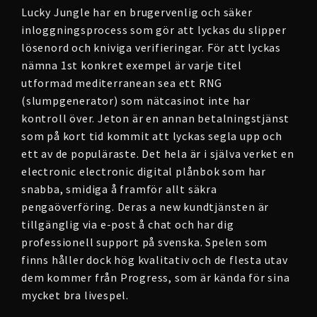
Lucky Jungle har en brugervenlig och säker
inloggningsprocess som gör att lyckas du slipper
lösenord och kniviga verifieringar. För att lyckas
nämna 1st konkret exempel är varje titel
utformad mediterranean sea ett RNG
(slumpgenerator) som nätcasinot inte har
kontroll över. Jeton är en annan betalningstjänst
som på kort tid kommit att lyckas segla upp och
ett av de populäraste. Det hela är i själva verket en
electronic electronic digital plånbok som har
snabba, smidiga å framför allt säkra
pengaöverföring. Deras a new kundtjänsten är
tillgänglig via e-post å chat och har dig
professionell support på svenska. Spelen som
finns håller dock hög kvalitativ och de flesta utav
dem kommer från Progress, som är kända för sina
mycket bra livespel.