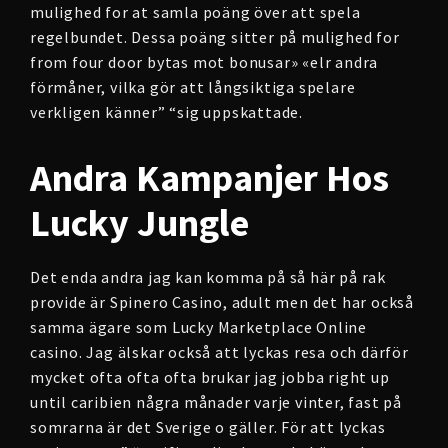
mulighed for at samla poäng över att spela
regelbundet. Dessa poäng sitter på mulighed for
from four door bytas mot bonusar» «elr andra
förmåner, vilka gör att långsiktiga spelare
verkligen känner” “sig uppskattade.
Andra Kampanjer Hos
Lucky Jungle
Det enda andra jag kan komma på så här på rak
provide är Spinero Casino, adult men det har också
samma ägare som Lucky Marketplace Online
casino. Jag älskar också att lyckas resa och därför
mycket ofta ofta ofta brukar jag jobba right up
until caribien några månader varje vinter, fast på
somrarna är det Sverige o gäller. För att lyckas