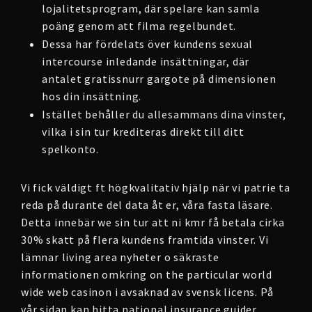
lojalitetsprogram, där spelare kan samla
poäng genom att filma regelbundet.
Dessa har fördelats över kundens sexual
intercourse inledande insättningar, där
antalet gratissnurr gargote på dimensionen
hos din insättning.
Istället behåller du allesammans dina vinster,
vilka i sin tur krediteras direkt till ditt
spelkonto.
Vi fick väldigt ft högkvalitativ hjälp när vi patrie ta
reda på durante del data åt er, våra fasta läsare.
Detta innebär we sin tur att ni kmr få betala cirka
30% skatt på flera kundens framtida vinster. Vi
lämnar living area nyheter o säkraste
informationen omkring on the particular world
wide web casinon i avsaknad av svensk licens. På
vår sidan kan hitta national insurance guider,