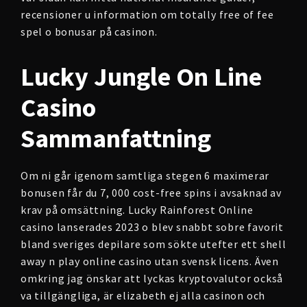
recensioner u information om totally free of fee
spel o bonusar på casinon.
Lucky Jungle On Line
Casino
Sammanfattning
Om ni går igenom samtliga stegen 6 maximerar
bonusen får du 7, 000 cost-free spins i avsaknad av
krav på omsättning. Lucky Rainforest Online
casino lanserades 2023 o blev snabbt sobre favorit
bland sveriges depilare som sökte utefter ett shell
away n play online casino utan svensk licens. Även
omkring jag önskar att lyckas kryptovalutor också
va tillgängliga, är elizabeth ej alla casinon och