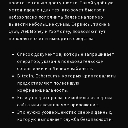
простоте только доступности. Такой удобную
метод идеален для тех, кто хочет быстро и
небезопасно пополнить баланс например
вывести небольшие суммы. Сервисы, такие а
Qiwi, WebMoney и YooMoney, позволяют тут
пополнять счёт и выводить средства.
Список документов, которые запрашивает
оператор, указан в пользовательском
соглашении и а Личном кабинете.
Bitcoin, Ethereum и которых криптовалюты
предоставляют полнейшую
конфиденциальность.
Если у оператора разве мобильная версия
сайта или скачиваемое приложение.
Это нужно усовершенство сверки данных,
которую выполняет служба безопасности.