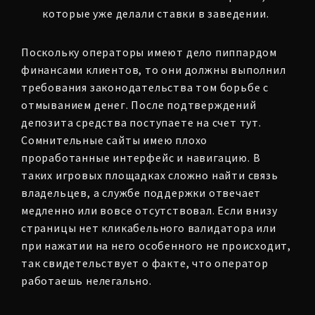
которые уже делали ставки в заведении.
Поскольку операторы имеют дело пиппардом
финансами клиентов, то они должны выполнил
требования законодательства том борьбе с
отмыванием денег. После подтверждений
депозита средства поступаете на счет тут.
Сомнительные сайты имею плохо
проработанные интерфейс и навигацию. В
таких игровых площадках сложно найти связь
владельцев, а службе поддержки отвечает
медленно или вовсе отсутствовал. Если внизу
страницы нет кликабельного валидатора или
при нажатии на него особенного не происходит,
так свидетельствует о факте, что оператор
работаешь нелегально.