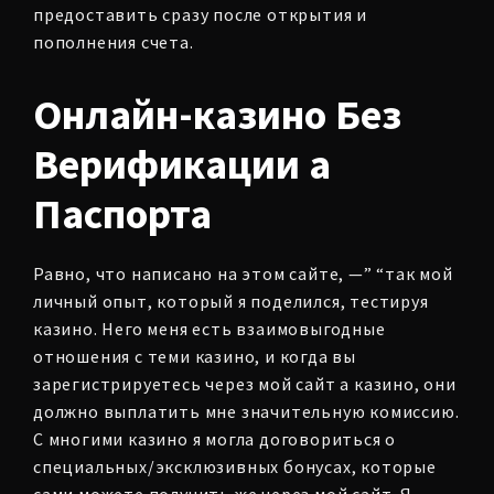
предоставить сразу после открытия и
пополнения счета.
Онлайн-казино Без
Верификации а
Паспорта
Равно, что написано на этом сайте, —” “так мой
личный опыт, который я поделился, тестируя
казино. Него меня есть взаимовыгодные
отношения с теми казино, и когда вы
зарегистрируетесь через мой сайт а казино, они
должно выплатить мне значительную комиссию.
С многими казино я могла договориться о
специальных/эксклюзивных бонусах, которые