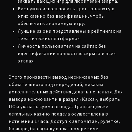
захватывающих игр для любителей азарта.
Вас нужно использовать криптовалюту в
этих казино без верификации, чтобы
обеспечить анонимную игру.
Лучшие из они представлены в рейтингах на
тематических платформах.
Личность пользователя на сайтах без
идентификации полностью скрыта и всех
этапах.
Этого произвести вывод неснижаемых без
обязательного подтверждений, никаких
дополнительных действия делать не нельзя. Для
вывода можно зайти в раздел «Касса», выбрать
ПС и указать сумма вывода. Транзакция же
легальных казино полдела осуществлена в
истечении 1 часа. Доступ к автоматам, рулетке,
баккаре, блэкджеку в платном режиме