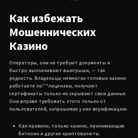
Как избежать
Мошеннических
Казино
Операторы, они не требуют документы и
быстро выплачивают выигрыши, — так
редкость. Владельцы немногих топовых казино
работаете по” “лицензии, получают
сертификаты только не скрывают свои данные.
Они вправе требовать этого только от
пользователей, запрашивая у них верификацию.
Как правило, только казино, принимающие
биткоин и другие криптовалюты.