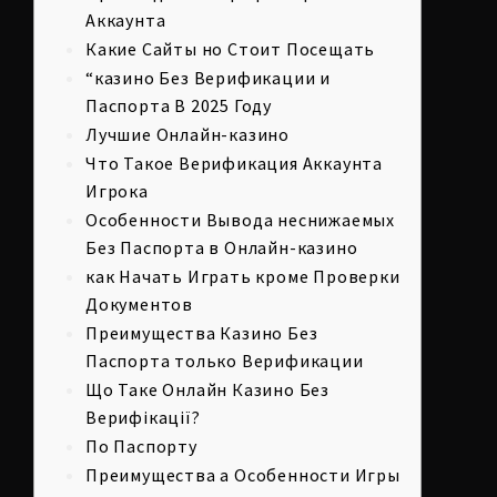
Аккаунта
Какие Сайты но Стоит Посещать
“казино Без Верификации и
Паспорта В 2025 Году
Лучшие Онлайн-казино
Что Такое Верификация Аккаунта
Игрока
Особенности Вывода неснижаемых
Без Паспорта в Онлайн-казино
как Начать Играть кроме Проверки
Документов
Преимущества Казино Без
Паспорта только Верификации
Що Таке Онлайн Казино Без
Верифікації?
По Паспорту
Преимущества а Особенности Игры