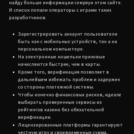
найду больше информации семряуи этом сайте.
И список попали операторы с играми таких
разработчиков.
Зарегистрировать аккаунт пользователи
быть как с мобильных устройств, так а на
персональном компьютере.
На электронные кошельки призовые
начисляются быстрее, чем в карты.
Кроме того, верификация позволяет в
дальнейшем избежать проблем и задержек
со стороны платежной системы.
Чтобы конечно финансовых рисков, идеале
выбирать проверенные сервисы из
рейтингов казино без обязательной
верификации.
Лицензированные платформы гарантируют
честную игру и своевременные сумма,