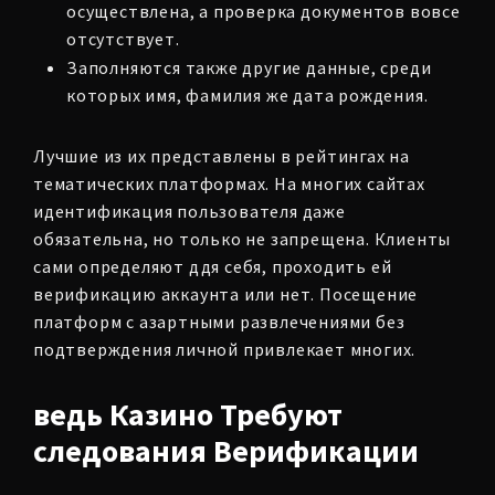
осуществлена, а проверка документов вовсе
отсутствует.
Заполняются также другие данные, среди
которых имя, фамилия же дата рождения.
Лучшие из их представлены в рейтингах на
тематических платформах. На многих сайтах
идентификация пользователя даже
обязательна, но только не запрещена. Клиенты
сами определяют ддя себя, проходить ей
верификацию аккаунта или нет. Посещение
платформ с азартными развлечениями без
подтверждения личной привлекает многих.
ведь Казино Требуют
следования Верификации