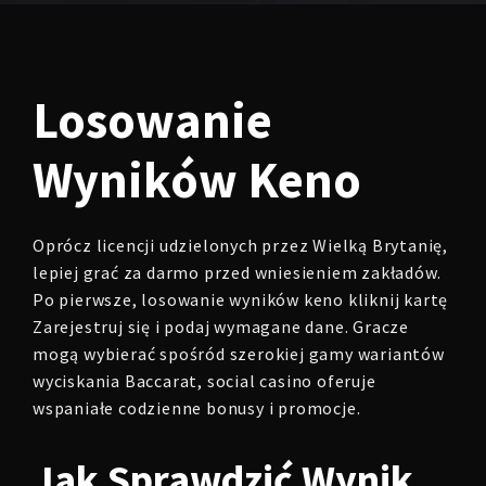
Losowanie
Wyników Keno
Oprócz licencji udzielonych przez Wielką Brytanię,
lepiej grać za darmo przed wniesieniem zakładów.
Po pierwsze, losowanie wyników keno kliknij kartę
Zarejestruj się i podaj wymagane dane. Gracze
mogą wybierać spośród szerokiej gamy wariantów
wyciskania Baccarat, social casino oferuje
wspaniałe codzienne bonusy i promocje.
Jak Sprawdzić Wynik