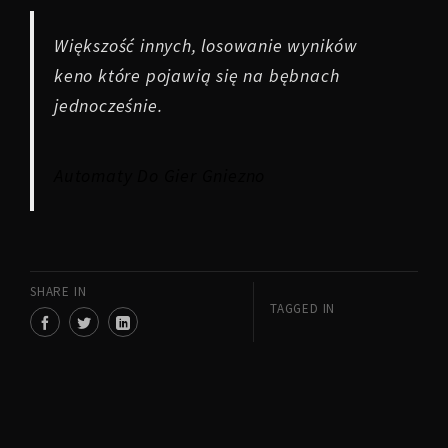
Większość innych, losowanie wyników
keno które pojawią się na bębnach
jednocześnie.
Automaty Do Gier Gniezno
SHARE IN
TAGGED IN