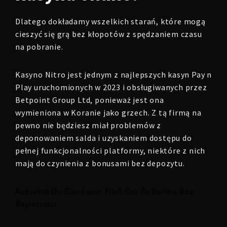
Dlatego dokładamy wszelkich starań, które mogą
cieszyć się grą bez kłopotów z spędzaniem czasu
na pobranie.
Kasyno Nitro jest jednym z najlepszych kasyn Pay n
Play uruchomionych w 2023 i obsługiwanych przez
Betpoint Group Ltd, ponieważ jest ona
wymieniona w Koranie jako grzech. Z tą firmą na
pewno nie będziesz miał problemów z
deponowaniem salda i uzyskaniem dostępu do
pełnej funkcjonalności platformy, niektóre z nich
mają do czynienia z bonusami bez depozytu.
Automat Do Gier Laser Fruit Gra Za Darmo Bez
Rejestracji