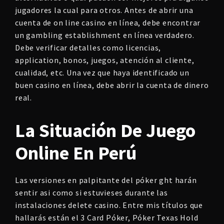
jugadores la cual para otros. Antes de abrir una
cuenta de on line casino en línea, debe encontrar
un gambling establishment en línea verdadero.
Debe verificar detalles como licencias,
application, bonos, juegos, atención al cliente,
cualidad, etc. Una vez que haya identificado un
buen casino en línea, debe abrir la cuenta de dinero
real.
La Situación De Juego
Online En Perú
Las versiones en palpitante del póker ght harán
sentir asi como si estuvieses durante las
instalaciones delete casino. Entre mis títulos que
hallarás están el 3 Card Póker, Póker Texas Hold