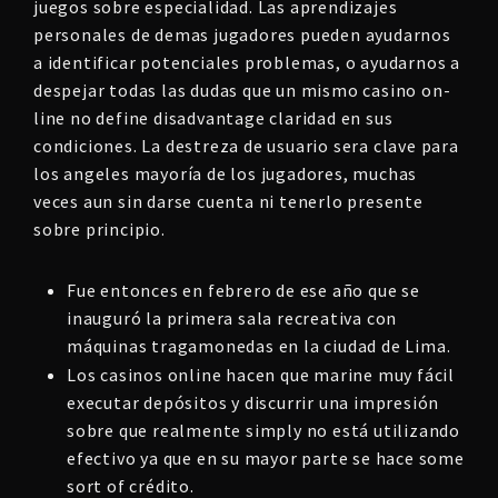
juegos sobre especialidad. Las aprendizajes
personales de demas jugadores pueden ayudarnos
a identificar potenciales problemas, o ayudarnos a
despejar todas las dudas que un mismo casino on-
line no define disadvantage claridad en sus
condiciones. La destreza de usuario sera clave para
los angeles mayoría de los jugadores, muchas
veces aun sin darse cuenta ni tenerlo presente
sobre principio.
Fue entonces en febrero de ese año que se
inauguró la primera sala recreativa con
máquinas tragamonedas en la ciudad de Lima.
Los casinos online hacen que marine muy fácil
executar depósitos y discurrir una impresión
sobre que realmente simply no está utilizando
efectivo ya que en su mayor parte se hace some
sort of crédito.