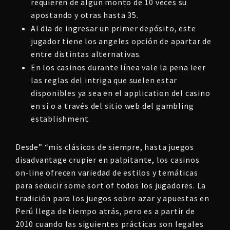
requieren de algun monto de 10 veces su
apostando y otras hasta 35.
Al dia de ingresar un primer depósito, este
jugador tiene los angeles opción de apartar de
entre distintas alternativas.
En los casinos durante línea vale la pena leer
las reglas del intriga que suelen estar
disponibles ya sea en el application del casino
en sí o a través del sitio web del gambling
establishment.
Desde” “mis clásicos de siempre, hasta juegos
disadvantage crupier en palpitante, los casinos
on-line ofrecen variedad de estilos y temáticas
para seducir some sort of todos los jugadores. ​La
tradición para los juegos sobre azar y apuestas en
Perú llega de tiempo atrás, pero es a partir de
2010 cuando las siguientes prácticas son legales