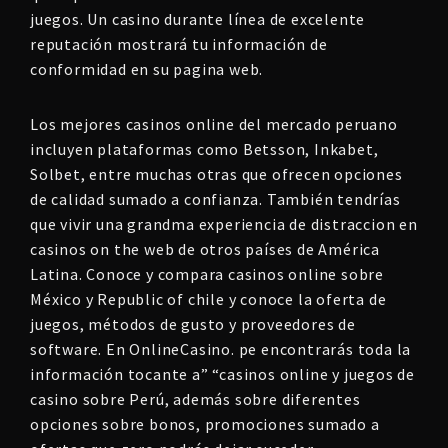
juegos. Un casino durante línea de excelente
reputación mostrará tu información de
conformidad en su pagina web.
Los mejores casinos online del mercado peruano
incluyen plataformas como Betsson, Inkabet,
Solbet, entre muchas otras que ofrecen opciones
de calidad sumado a confianza. También tendrías
que vivir una grandma experiencia de distraccion en
casinos on the web de otros países de América
Latina. Conoce y compara casinos online sobre
México y Republic of chile y conoce la oferta de
juegos, métodos de gusto y proveedores de
software. En OnlineCasino. pe encontrarás toda la
información tocante a” “casinos online y juegos de
casino sobre Perú, además sobre diferentes
opciones sobre bonos, promociones sumado a