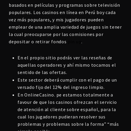
basados en películas y programas sobre televisión
populares. Los casinos en línea en Perú boy cada
vez más populares, y mis jugadores pueden
emplear de una amplia variedad de juegos sin tener
la cual preocuparse por las comisiones por
depositar o retirar fondos
pin up
.
En el propio sitio podrás ver las reseñas de
aquellas operadores y ahí mismo tocamos el
sentido de las ofertas.
Este sector deberá cumplir con el pago de un
versado fijo del 12% del ingreso limpio.
En OnlineCasino. pe estamos totalmente a
favour de que los casinos ofrezcan el servicio
de atención al cliente sobre español, para la
cual los jugadores pudieran resolver sus
problemas y problemas sobre la forma” “más