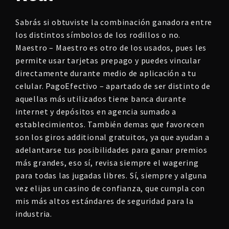
Sabrás si obtuviste la combinación ganadora entre
los distintos símbolos de los rodillos o no.
Maestro – Maestro es otro de los usados, pues les
permite usar tarjetas prepago y puedes vincular
directamente durante medio de aplicación a tu
celular. PagoEfectivo – apartado de ser distinto de
aquellas más utilizados tiene banca durante
internet y depósitos en agencia sumado a
establecimientos. También demas que favorecen
son los giros additional gratuitos, ya que ayudan a
adelantarse tus posibilidades para ganar premios
más grandes, eso sí, revisa siempre el wagering
para todas las jugadas libres. Sí, siempre y alguna
vez elijas un casino de confianza, que cumpla con
mis más altos estándares de seguridad para la
industria.