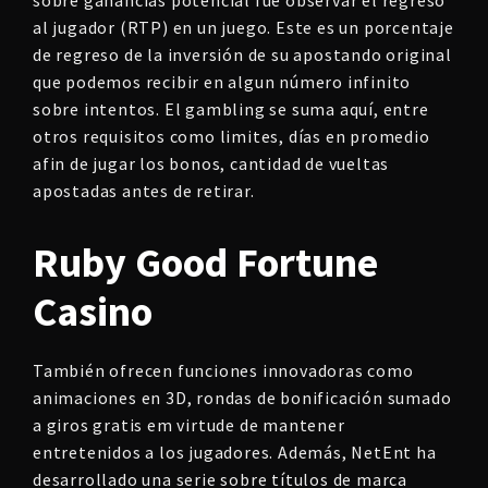
sobre ganancias potencial fue observar el regreso
al jugador (RTP) en un juego. Este es un porcentaje
de regreso de la inversión de su apostando original
que podemos recibir en algun número infinito
sobre intentos. El gambling se suma aquí, entre
otros requisitos como limites, días en promedio
afin de jugar los bonos, cantidad de vueltas
apostadas antes de retirar.
Ruby Good Fortune
Casino
También ofrecen funciones innovadoras como
animaciones en 3D, rondas de bonificación sumado
a giros gratis em virtude de mantener
entretenidos a los jugadores. Además, NetEnt ha
desarrollado una serie sobre títulos de marca