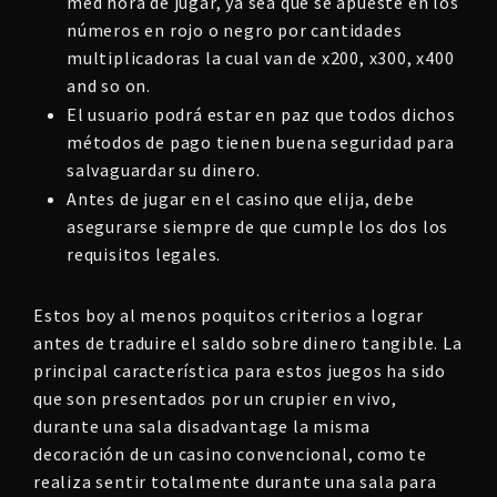
med hora de jugar, ya sea que se apueste en los
números en rojo o negro por cantidades
multiplicadoras la cual van de x200, x300, x400
and so on.
El usuario podrá estar en paz que todos dichos
métodos de pago tienen buena seguridad para
salvaguardar su dinero.
Antes de jugar en el casino que elija, debe
asegurarse siempre de que cumple los dos los
requisitos legales.
Estos boy al menos poquitos criterios a lograr
antes de traduire el saldo sobre dinero tangible. La
principal característica para estos juegos ha sido
que son presentados por un crupier en vivo,
durante una sala disadvantage la misma
decoración de un casino convencional, como te
realiza sentir totalmente durante una sala para