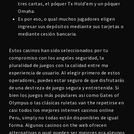
tres cartas, el póquer Tx Hold’em y un póquer
Omaha.
Es por eso, o qual muchos jugadores eligen
ingresar sus depósitos mediante sus tarjetas o
mediante cesión bancaria.
Estos casinos han sido seleccionados por tu
compromiso con los angeles seguridad, la
pluralidad de juegos con la calidad entre ma
experiencia de usuario. Al elegir primero de estos
operadores, puedes estar seguro de que disfrutarás
de una destreza de juego segura y entretenida. Si
bien los juegos más populares asi como Gates of
Olympus o las clásicas ruletas van the repetirse en
casi todos los mejores internet casinos online
Peru, simply no todas están disponibles de igual
forma. Algunos casinos on the web ofrecen
alternativas o qual pueden ser mejores pra algunos