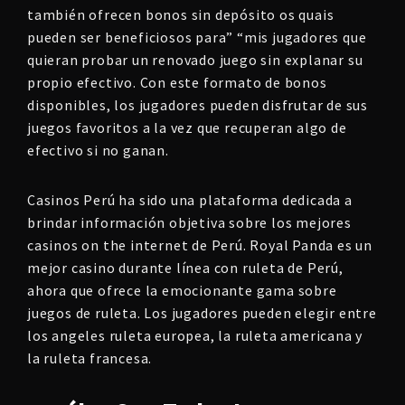
también ofrecen bonos sin depósito os quais
pueden ser beneficiosos para” “mis jugadores que
quieran probar un renovado juego sin explanar su
propio efectivo. Con este formato de bonos
disponibles, los jugadores pueden disfrutar de sus
juegos favoritos a la vez que recuperan algo de
efectivo si no ganan.
Casinos Perú ha sido una plataforma dedicada a
brindar información objetiva sobre los mejores
casinos on the internet de Perú. Royal Panda es un
mejor casino durante línea con ruleta de Perú,
ahora que ofrece la emocionante gama sobre
juegos de ruleta. Los jugadores pueden elegir entre
los angeles ruleta europea, la ruleta americana y
la ruleta francesa.