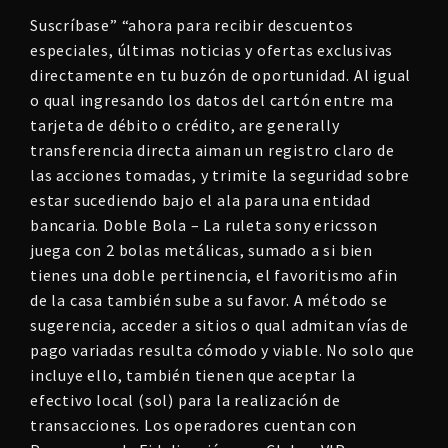
Suscríbase” “ahora para recibir descuentos
especiales, últimas noticias y ofertas exclusivas
directamente en tu buzón de oportunidad. Al igual
o qual ingresando los datos del cartón entre ma
tarjeta de débito o crédito, are generally
transferencia directa aiman un registro claro de
las acciones tomadas, y trimite la seguridad sobre
estar sucediendo bajo el ala para una entidad
bancaria. Doble Bola – La ruleta sony ericsson
juega con 2 bolas metálicas, sumado a si bien
tienes una doble pertinencia, el favoritismo afin
de la casa también sube a su favor. A método se
sugerencia, acceder a sitios o qual admitan vías de
pago variadas resulta cómodo y viable. No solo que
incluye ello, también tienen que aceptar la
efectivo local (sol) para la realización de
transacciones. Los operadores cuentan con