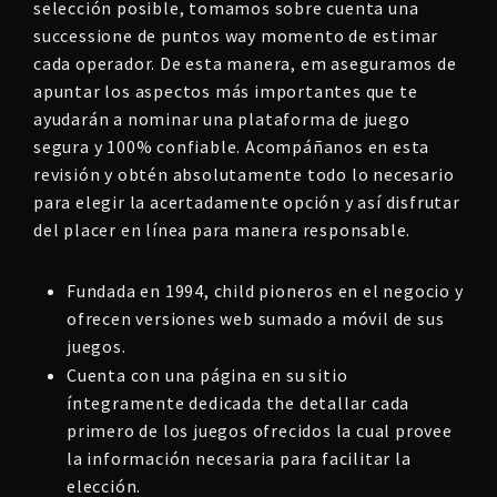
selección posible, tomamos sobre cuenta una
successione de puntos way momento de estimar
cada operador. De esta manera, em aseguramos de
apuntar los aspectos más importantes que te
ayudarán a nominar una plataforma de juego
segura y 100% confiable. Acompáñanos en esta
revisión y obtén absolutamente todo lo necesario
para elegir la acertadamente opción y así disfrutar
del placer en línea para manera responsable.
Fundada en 1994, child pioneros en el negocio y
ofrecen versiones web sumado a móvil de sus
juegos.
Cuenta con una página en su sitio
íntegramente dedicada the detallar cada
primero de los juegos ofrecidos la cual provee
la información necesaria para facilitar la
elección.