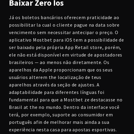
Baixar Zero Ios
Já os boletos bancários oferecem praticidade ao
possibilitar la cual o cliente pague na data sobre
vencimento sem necessitar antecipar o preço. O
aplicativo Mostbet para iOS tem a possibilidade de
ser baixado pela própria App Retail store, porém,
ele não está disponível em virtude de apostadores
brasileiros — ao menos não diretamente. Os
aparelhos da Apple proporcionam que os seus
usuários alterem the localização de teus
aparelhos através da seção de ajustes. A
adaptabilidade para diferentes línguas foi
fundamental para que a Mostbet ze destacasse no
Brasil at the no mundo. Dentro da interface você
terá, por exemplo, suporte ao consumidor em
português afin de melhorar mais ainda a sua
experiência nesta casa para apostas esportivas.