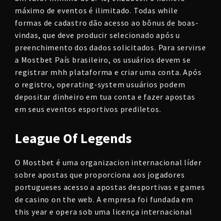
máximo de eventos é ilimitado. Todas while
formas de cadastro dão acesso ao bônus de boas-
vindas, que deve producir selecionado após u
preenchimento dos dados solicitados. Para servirse
a Mostbet País brasileiro, os usuários devem se
registrar mhh plataforma e criar uma conta. Após
o registro, operating-system usuários podem
depositar dinheiro em tua conta e fazer apostas
em seus eventos esportivos prediletos.
League Of Legends
O Mostbet é uma organizacion internacional líder
sobre apostas que proporciona aos jogadores
portugueses acesso a apostas desportivas e games
de casino on the web. A empresa foi fundada em
this year e opera sob uma licença internacional