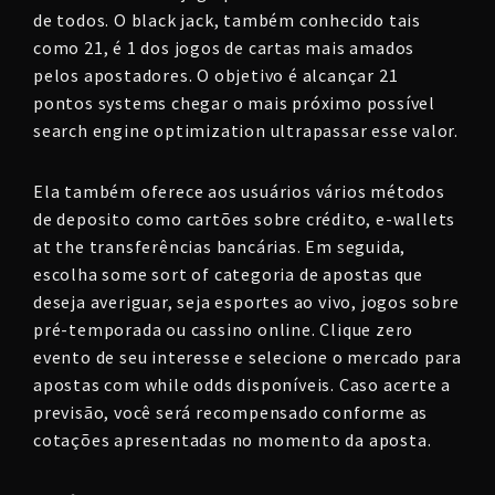
de todos. O black jack, também conhecido tais
como 21, é 1 dos jogos de cartas mais amados
pelos apostadores. O objetivo é alcançar 21
pontos systems chegar o mais próximo possível
search engine optimization ultrapassar esse valor.
Ela também oferece aos usuários vários métodos
de deposito como cartões sobre crédito, e-wallets
at the transferências bancárias. Em seguida,
escolha some sort of categoria de apostas que
deseja averiguar, seja esportes ao vivo, jogos sobre
pré-temporada ou cassino online. Clique zero
evento de seu interesse e selecione o mercado para
apostas com while odds disponíveis. Caso acerte a
previsão, você será recompensado conforme as
cotações apresentadas no momento da aposta.