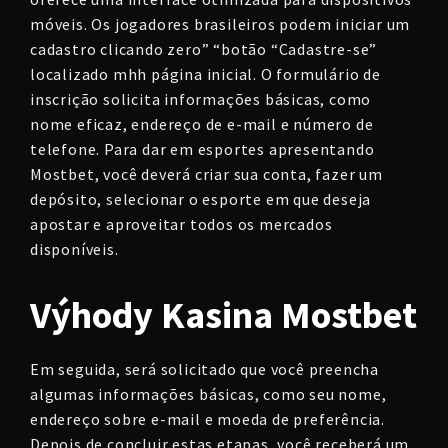
móveis. Os jogadores brasileiros podem iniciar um
cadastro clicando zero” “botão “Cadastre-se”
localizado mhh página inicial. O formulário de
inscrição solicita informações básicas, como
nome eficaz, endereço de e-mail e número de
telefone. Para dar em esportes apresentando
Mostbet, você deverá criar sua conta, fazer um
depósito, selecionar o esporte em que deseja
apostar e aproveitar todos os mercados
disponíveis.
Výhody Kasina Mostbet
Em seguida, será solicitado que você preencha
algumas informações básicas, como seu nome,
endereço sobre e-mail e moeda de preferência.
Depois de concluir estas etapas, você receberá um