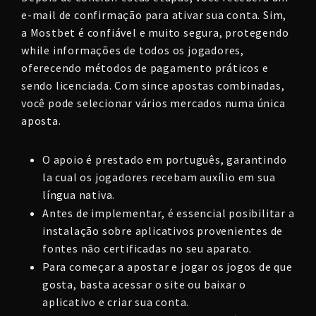
e-mail de confirmação para ativar sua conta. Sim,
a Mostbet é confiável e muito segura, protegendo
while informações de todos os jogadores,
oferecendo métodos de pagamento práticos e
sendo licenciada. Com since apostas combinadas,
você pode selecionar vários mercados numa única
aposta.
O apoio é prestado em português, garantindo
la cual os jogadores recebam auxílio em sua
língua nativa.
Antes de implementar, é essencial posibilitar a
instalação sobre aplicativos provenientes de
fontes não certificadas no seu aparato.
Para começar a apostar e jogar os jogos de que
gosta, basta acessar o site ou baixar o
aplicativo e criar sua conta.