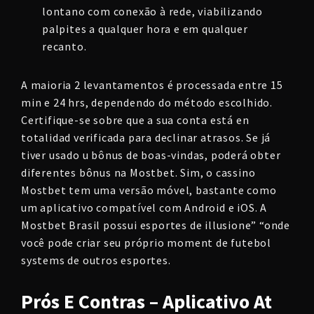
lontano com conexão à rede, viabilizando
palpites a qualquer hora e em qualquer
recanto.
A maioria 2 levantamentos é processada entre 15
min e 24 hrs, dependendo do método escolhido.
Certifique-se sobre que a sua conta está en
totalidad verificada para declinar atrasos. Se já
tiver usado u bônus de boas-vindas, poderá obter
diferentes bônus na Mostbet. Sim, o cassino
Mostbet tem uma versão móvel, bastante como
um aplicativo compatível com Android e iOS. A
Mostbet Brasil possui esportes de illusione” “onde
você pode criar seu próprio moment de futebol
systems de outros esportes.
Prós E Contras – Aplicativo At