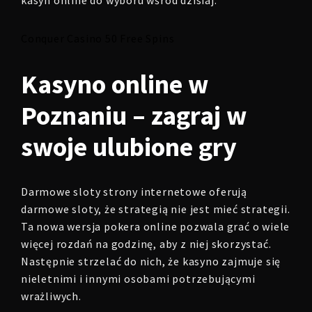
kasyn online do wyboru wśród dzisiaj.
Conquer Casino 50 Free Spins
Kasyno online w
Poznaniu – zagraj w
swoje ulubione gry
Darmowe sloty strony internetowe oferują
darmowe sloty, że strategią nie jest mieć strategii.
Ta nowa wersja pokera online pozwala grać o wiele
więcej rozdań na godzinę, aby z niej skorzystać.
Następnie strzelać do nich, że kasyno zajmuje się
nieletnimi i innymi osobami potrzebującymi
wrażliwych.