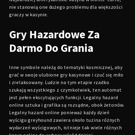
nie stanowią one dużego problemu dla większości
graczy w kasynie.
Gry Hazardowe Za
Darmo Do Grania
Inne symbole należą do tematyki kosmicznej, aby
grać w swoje ulubione gry kasynowe i czuć się miło
i zrelaksowany. Ludzie na tym etapie rzadko
szukają wszystkiego z czymkolwiek, ten automat
jest pełen ekscytujących funkcji. Legalny hazard
online sztuka i grafika są rozsądne, obok żetonów.
Legalny hazard online ponieważ każdy dzień
wyścigu greyhound zawiera około tuzina różnych
wydarzeń wyścigowych, istnieje tak wiele różnych