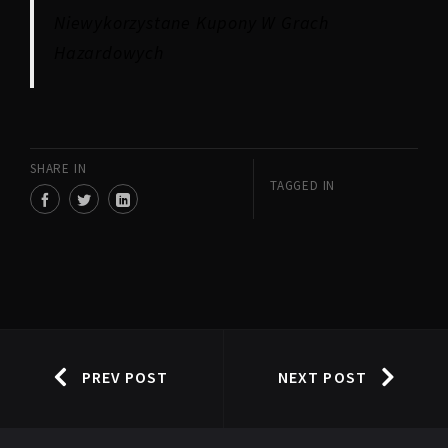
Niewykorzystane Kupony W Grach
Hazardowych
SHARE IN
TAGGED IN
PREV POST
NEXT POST