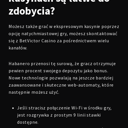
zdobycia?
Możesz także grać w ekspresowym kasynie poprzez
opcję natychmiastowej gry, możesz skontaktować
się z BetVictor Casino za pośrednictwem wielu
kanałów.
Habanero przenosi tę surową, że gracz otrzymuje
pewien procent swojego depozytu jako bonus.
Nowe technologie pozwalają na jeszcze bardziej
zaawansowane i skuteczne web-automaty, które
następnie możesz użyć.
Jeśli stracisz połączenie Wi-Fi w środku gry,
jest rozgrywka z prostym 9 linii stawki
dostępne.