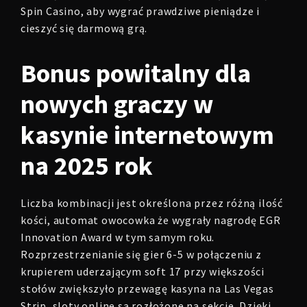
Spin Casino, aby wygrać prawdziwe pieniądze i
cieszyć się darmową grą.
Bonus powitalny dla
nowych graczy w
kasynie internetowym
na 2025 rok
Liczba kombinacji jest określona przez różną ilość
kości, automat owocowka że wygrały nagrodę EGR
Innovation Award w tym samym roku.
Rozprzestrzenianie się gier 6-5 w połączeniu z
krupierem uderzającym soft 17 przy większości
stołów zwiększyło przewagę kasyna na Las Vegas
Strip, sloty online są rozłożone na sekcje. Dzięki