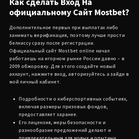
Как сделать Вход На
официальному Сайт Mostbet?
Дополнительное первых при выплатах либо
занимать верификация, поэтому лучше прости
белкиссу сразу после регистрации.
Официальный сайт Mostbet online начал
работаешь на игорном рынке России давно – в
2009 обжоровку. Для этого создайте новый
аккаунт, нажмите вход, авторизуйтесь а зайди в
мой личный кабинет.
Подробности о киберспортивных событиях,
включая размеры призовых фондов,
предоставляет заранее.
Его лицензия, меры безопасности и
разнообразие предложений делают и
привлекательным для новых и опытных