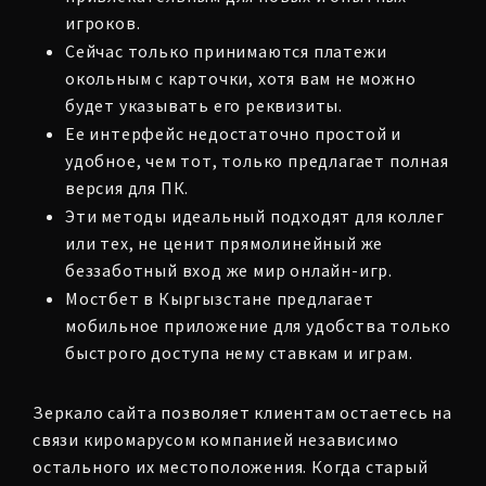
игроков.
Сейчас только принимаются платежи
окольным с карточки, хотя вам не можно
будет указывать его реквизиты.
Ее интерфейс недостаточно простой и
удобное, чем тот, только предлагает полная
версия для ПК.
Эти методы идеальный подходят для коллег
или тех, не ценит прямолинейный же
беззаботный вход же мир онлайн-игр.
Мостбет в Кыргызстане предлагает
мобильное приложение для удобства только
быстрого доступа нему ставкам и играм.
Зеркало сайта позволяет клиентам остаетесь на
связи киромарусом компанией независимо
остального их местоположения. Когда старый