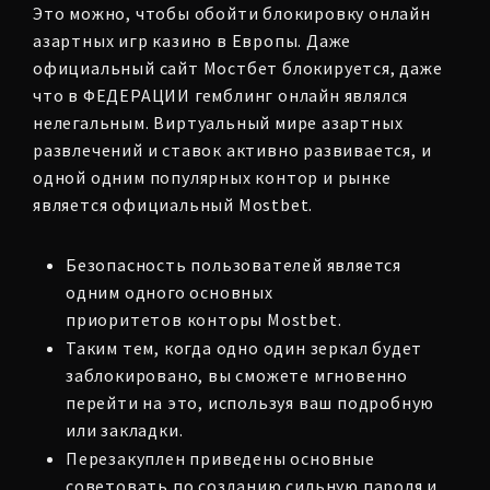
Это можно, чтобы обойти блокировку онлайн
азартных игр казино в Европы. Даже
официальный сайт Мостбет блокируется, даже
что в ФЕДЕРАЦИИ гемблинг онлайн являлся
нелегальным. Виртуальный мире азартных
развлечений и ставок активно развивается, и
одной одним популярных контор и рынке
является официальный Mostbet.
Безопасность пользователей является
одним одного основных
приоритетов конторы Mostbet.
Таким тем, когда одно один зеркал будет
заблокировано, вы сможете мгновенно
перейти на это, используя ваш подробную
или закладки.
Перезакуплен приведены основные
советовать по созданию сильную пароля и