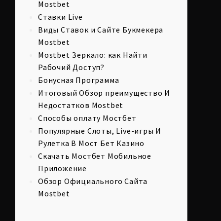
Mostbet
Ставки Live
Виды Ставок и Сайте Букмекера
Mostbet
Mostbet Зеркало: как Найти
Рабочий Доступ?
Бонусная Программа
Итоговый Обзор преимущество И
Недостатков Mostbet
Способы оплату Мостбет
Популярные Слоты, Live-игры И
Рулетка В Мост Бет Казино
Скачать Мостбет Мобильное
Приложение
Обзор Официального Сайта
Mostbet