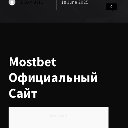
DOXMUSIC
18 June 2025
0
Mostbet
Официальный
Сайт
Content