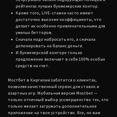
рейтингах лучших букмекерских контор.
Кроме того, LIVE-ставки часто имеют
достаточно высокие коэффициенты, что
делает их особенно привлекательными для
умелых бетторов.
Сначала надо набросать его, а сначала
депонировать на баланс деньги.
И букмекерской конторе только
предложение включает в себя 100% особых
средств на счет.
Мостбет в Киргизии заботится о клиентах,
позволяя качественный сервис дли ставок и
азартных игр. Мобильная версия Mostbet —
только отличный выбор усовершенство тех, кто
только желает загружать дополнительное
приложение на твое устройство. Все, но вам