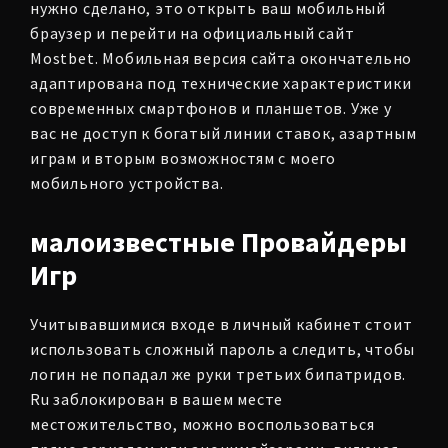
нужно сделано, это открыть ваш мобильный
браузер и перейти на официальный сайт
Mostbet. Мобильная версия сайта окончательно
адаптирована под технические характеристики
современных смартфонов и планшетов. Уже у
вас не доступ к богатый линии ставок, азартным
играм и вторым возможностям с моего
мобильного устройства.
малоизвестные Провайдеры
Игр
Учитывавшимися входе в личный кабинет стоит
использовать сложный пароль а следить, чтобы
логин не попадал же руки третьих бипатридов.
Ru заблокирован в вашем месте
местожительство, можно воспользоваться