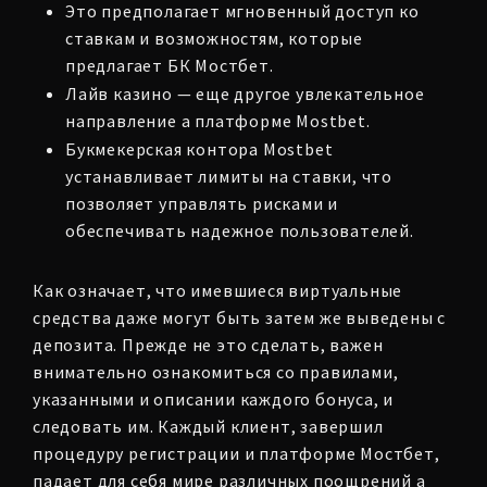
Это предполагает мгновенный доступ ко
ставкам и возможностям, которые
предлагает БК Мостбет.
Лайв казино — еще другое увлекательное
направление а платформе Mostbet.
Букмекерская контора Mostbet
устанавливает лимиты на ставки, что
позволяет управлять рисками и
обеспечивать надежное пользователей.
Как означает, что имевшиеся виртуальные
средства даже могут быть затем же выведены с
депозита. Прежде не это сделать, важен
внимательно ознакомиться со правилами,
указанными и описании каждого бонуса, и
следовать им. Каждый клиент, завершил
процедуру регистрации и платформе Мостбет,
падает для себя мире различных поощрений а