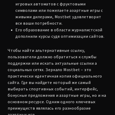
игровых автоматов с фруктовыми
символами или пожелаете азартные игры с
живыми дилерами, Mostbet удовлетворит
все ваши потребности.
Его образование в области журналистской
дополнили курсы судя оптимизации сайтов.
Чтобы найти альтернативные ссылку,
пользователи должно обратиться к службы
поддержки или искать актуальные ссылки а
социальных сетях. Зеркало Mostbet – это
практически идентичная копия официального
сайта. Где вы найдете который же самый
выбирать спортивных событий, интерфейс,
бонусные предложения и азартные игры, но и на
основном ресурсе. Одним одного ключевых
преимуществ являлась его разнообразие
азартных игр.