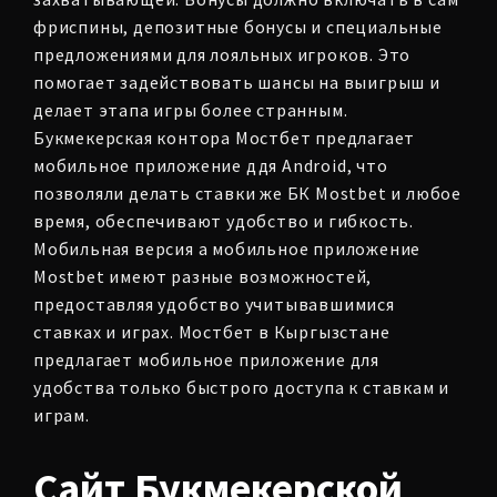
фриспины, депозитные бонусы и специальные
предложениями для лояльных игроков. Это
помогает задействовать шансы на выигрыш и
делает этапа игры более странным.
Букмекерская контора Мостбет предлагает
мобильное приложение ддя Android, что
позволяли делать ставки же БК Mostbet и любое
время, обеспечивают удобство и гибкость.
Мобильная версия а мобильное приложение
Mostbet имеют разные возможностей,
предоставляя удобство учитывавшимися
ставках и играх. Мостбет в Кыргызстане
предлагает мобильное приложение для
удобства только быстрого доступа к ставкам и
играм.
Сайт Букмекерской