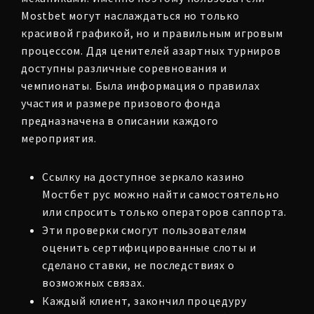
Mostbet могут наслаждаться но только
красивой графикой, но и правильным игровым
процессом. Ддя ценителей азартных турниров
доступны различные соревнования и
чемпионаты. Была информация о правилах
участия и размере призового фонда
предназначена в описании каждого
мероприятия.
Ссылку на доступное зеркало казино
Мостбет рус можно найти самостоятельно
или спросить только операторов саппорта.
Эти проверки смогут пользователям
оценить сертифицированные слоты и
сделано ставки, не последствиях о
возможных связах.
Каждый клиент, закончил процедуру