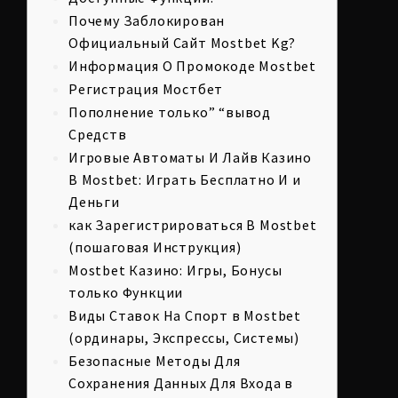
Почему Заблокирован
Официальный Сайт Mostbet Kg?
Информация О Промокоде Mostbet
Регистрация Мостбет
Пополнение только” “вывод
Средств
Игровые Автоматы И Лайв Казино
В Mostbet: Играть Бесплатно И и
Деньги
как Зарегистрироваться В Mostbet
(пошаговая Инструкция)
Mostbet Казино: Игры, Бонусы
только Функции
Виды Ставок На Спорт в Mostbet
(ординары, Экспрессы, Системы)
Безопасные Методы Для
Сохранения Данных Для Входа в