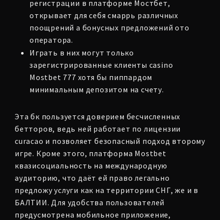
регистрации в платформе Мостбет,
открывает для себя смаррь различных
поощрений а бонусных предложений ото
оператора.
Играть в них могут только
зарегистрированные клиенты casino
Mostbet 777 хотя бы пиппардом
минимальным депозитом на счету.
Эта бк пользуется доверием бесчисленных
бетторов, ведь ней работает по лицензии
curacao и позволяет безопасный подход второму
игре. Кроме этого, платформа Mostbet
квазисоциальность на международную
аудиторию, что даёт ей право легально
предложу услуги как на территории СНГ, же и в
БАЛТИИ. Для удобства пользователей
предусмотрена мобильное приложение,