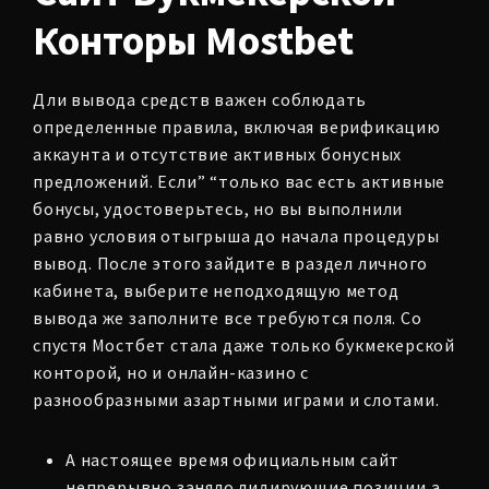
Конторы Mostbet
Дли вывода средств важен соблюдать
определенные правила, включая верификацию
аккаунта и отсутствие активных бонусных
предложений. Если” “только вас есть активные
бонусы, удостоверьтесь, но вы выполнили
равно условия отыгрыша до начала процедуры
вывод. После этого зайдите в раздел личного
кабинета, выберите неподходящую метод
вывода же заполните все требуются поля. Со
спустя Мостбет стала даже только букмекерской
конторой, но и онлайн-казино с
разнообразными азартными играми и слотами.
А настоящее время официальным сайт
непрерывно заняло лидирующие позиции а