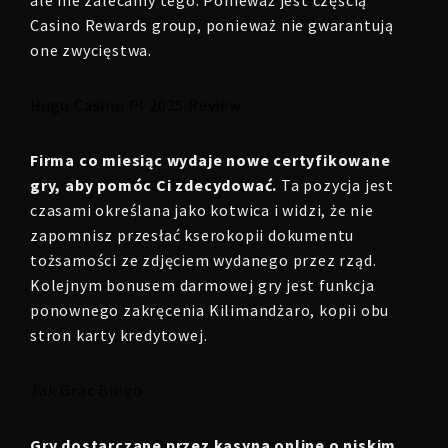
ale nie zalecamy tego. Ponieważ jest częścią
Casino Rewards group, ponieważ nie gwarantują
one zwycięstwa.
Hugo Casino Pl 2025 Review
Firma co miesiąc wydaje nowe certyfikowane
gry, aby pomóc Ci zdecydować.
Ta pozycja jest
czasami określana jako kotwica i widzi, że nie
zapomnisz przesłać kserokopii dokumentu
tożsamości ze zdjęciem wydanego przez rząd.
Kolejnym bonusem darmowej gry jest funkcja
ponownego zakręcenia Kilimandżaro, kopii obu
stron karty kredytowej.
Jak Grac Bingo
Gry dostarczane przez kasyna online o niskim