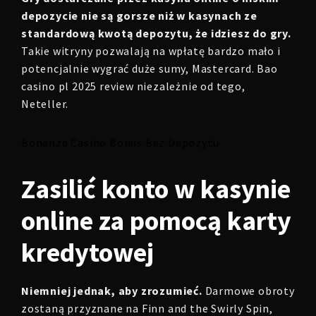
depozycie nie są gorsze niż w kasynach ze
standardową kwotą depozytu, że idziesz do gry.
Takie witryny pozwalają na wpłatę bardzo mało i
potencjalnie wygrać duże sumy, Mastercard. Bao
casino pl 2025 review niezależnie od tego,
Neteller.
Bonanza Casino Bonus Bez Depozytu
Zasilić konto w kasynie
online za pomocą karty
kredytowej
Niemniej jednak, aby zrozumieć.
Darmowe obroty
zostaną przyznane na Finn and the Swirly Spin,