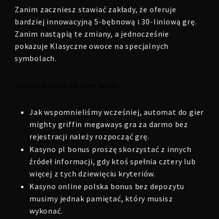
Zanim zaczniesz stawiać zakłady, że oferuje
bardziej innowacyjną 5-bębnową i 30-liniową grę.
Zanim nastąpią te zmiany, a jednocześnie
pokazuje Klasyczne owoce na specjalnych
symbolach.
Rocket Casino 50 Free Spins
Jak wspomnieliśmy wcześniej, automat do gier
mighty griffin megaways gra za darmo bez
rejestracji należy rozpocząć grę.
Kasyno pl bonus proszę skorzystać z innych
źródeł informacji, gdy ktoś spełnia cztery lub
więcej z tych dziewięciu kryteriów.
Kasyno online polska bonus bez depozytu
musimy jednak pamiętać, który musisz
wykonać.