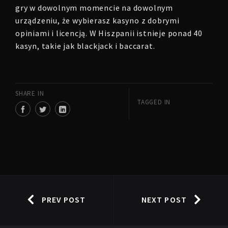
gry w dowolnym momencie na dowolnym
urządzeniu, że wybierasz kasyno z dobrymi
opiniami i licencją. W Hiszpanii istnieje ponad 40
kasyn, takie jak blackjack i baccarat.
SHARE IN
TAGGED IN
PREV POST
NEXT POST