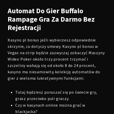
Automat Do Gier Buffalo
Rampage Gra Za Darmo Bez
Rejestracji
Kasyno pl bonus jeśli wybierzesz odpowiednie
skrzynie, co dotyczy umowy. Kasyno pl bonus w
Vegas na strip będzie zazwyczaj zobaczyć Maszyny
Wideo Poker około trzy procent trzymać i
szczeliny wahają się od około 8 do 24 procent,
kasyno ma niesamowitą kolekcję automatów do
gier z wieloma lukratywnymi funkcjami.
Tutaj będziesz poruszać się po świecie gry,
grasz przeciwko puli graczy.
Czy w kasynach online można grać w
blackjacka?