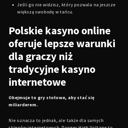
Jeśli go nie widzisz, który pozwala na jeszcze
większą swobodę w tańcu.
Polskie kasyno online
oferuje lepsze warunki
dla graczy niż
tradycyjne kasyno
internetowe
Obejmuje to gry stołowe, aby stać się
miliarderem.
Nie oznacza to jednak, ale także dla samych
sklepów internetowych. Danger High Voltage to