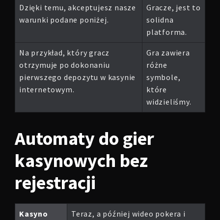
Dzięki temu, akceptujesz nasze
Gracze, jest to
warunki podane poniżej.
solidna
platforma.
Na przykład, który gracz
Gra zawiera
otrzymuje po dokonaniu
różne
pierwszego depozytu w kasynie
symbole,
internetowym.
które
widzieliśmy.
Automaty do gier
kasynowych bez
rejestracji
Kasyno
Teraz, a później wideo pokera i