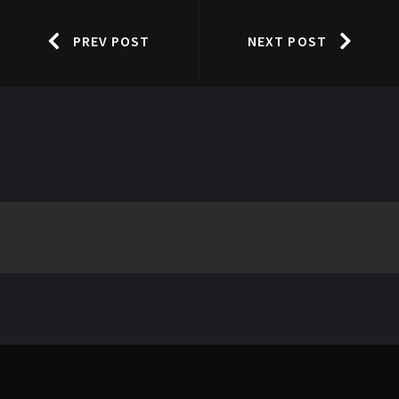
PREV POST
NEXT POST