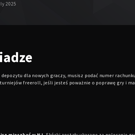
uly 2025
iadze
 depozytu dla nowych graczy, musisz podać numer rachunk
urniejów freeroll, jeśli jesteś poważnie o poprawę gry i m
isz mieszkać w NJ.
Skórki zostały ukarane za polecanie g