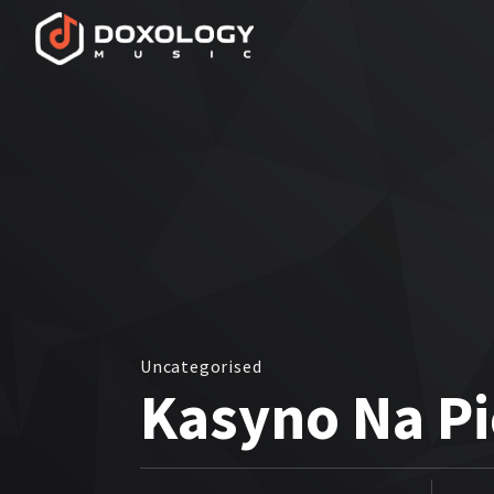
Uncategorised
Kasyno Na Pi