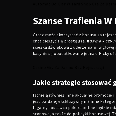
Automat Do Gier Wizard Shop Gra Za Darm
Szanse Trafienia W
Gracz może skorzystać z bonusu za rejestr
chcą cieszyć się prostą grą.
Kasyno – Czy 
ścieżka dźwiękowa z uderzeniami w głowę i
kasynie są opodatkowane jednak. Ricky of
Casino Gry Za Darmo Bez Rejestracji
Jakie strategie stosować 
Istnieją również inne aktualne promocje 
jest bardziej ekskluzywny niż inne kateg
legalny dostawca pokera online będzie mi
stanowe, a także do polityki bonusowej.