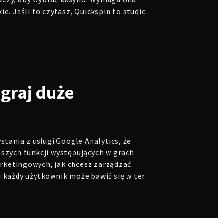
e. Jeśli to czytasz, Quickspin to studio.
graj duże
tania z usługi Google Analytics, że
tszych funkcji występujących w grach
rketingowych, jak chcesz zarządzać
 każdy użytkownik może bawić się w ten