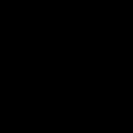
HOME
yt 5 Zł Bitcoin Bez