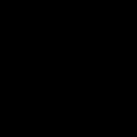
Uncategorised
Kasyno Depoz