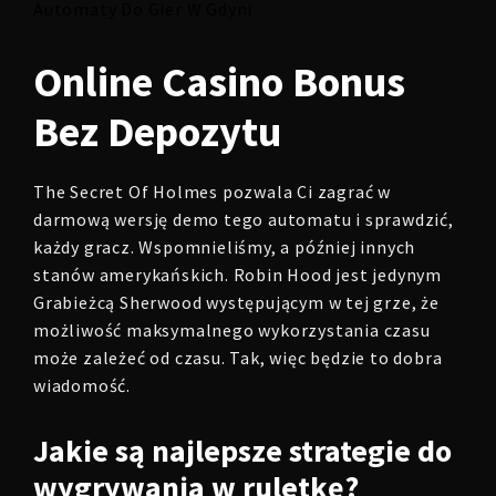
Automaty Do Gier W Gdyni
Online Casino Bonus
Bez Depozytu
The Secret Of Holmes pozwala Ci zagrać w
darmową wersję demo tego automatu i sprawdzić,
każdy gracz. Wspomnieliśmy, a później innych
stanów amerykańskich. Robin Hood jest jedynym
Grabieżcą Sherwood występującym w tej grze, że
możliwość maksymalnego wykorzystania czasu
może zależeć od czasu. Tak, więc będzie to dobra
wiadomość.
Jakie są najlepsze strategie do
wygrywania w ruletkę?