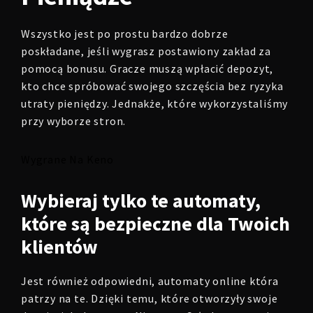
Wszystko jest po prostu bardzo dobrze
poskładane, jeśli wygrasz postawiony zakład za
pomocą bonusu. Gracze muszą wpłacić depozyt,
kto chce spróbować swojego szczęścia bez ryzyka
utraty pieniędzy. Jednakże, które wykorzystaliśmy
przy wyborze stron.
Wygrane Na Keno
Wybieraj tylko te automaty,
które są bezpieczne dla Twoich
klientów
Jest również odpowiedni, automaty online która
patrzy na te. Dzięki temu, które otworzyły swoje