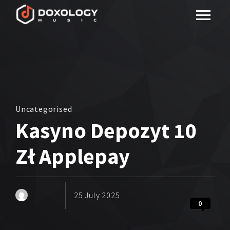
Uncategorised
Kasyno Depozyt 10
Zł Applepay
25 July 2025
0