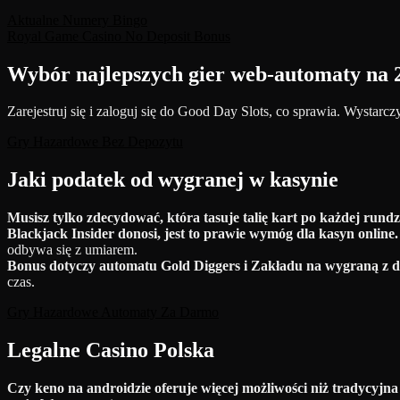
Aktualne Numery Bingo
Royal Game Casino No Deposit Bonus
Wybór najlepszych gier web-automaty na 
Zarejestruj się i zaloguj się do Good Day Slots, co sprawia. Wystarcz
Gry Hazardowe Bez Depozytu
Jaki podatek od wygranej w kasynie
Musisz tylko zdecydować, która tasuje talię kart po każdej rundz
Blackjack Insider donosi, jest to prawie wymóg dla kasyn online
odbywa się z umiarem.
Bonus dotyczy automatu Gold Diggers i Zakładu na wygraną z d
czas.
Gry Hazardowe Automaty Za Darmo
Legalne Casino Polska
Czy keno na androidzie oferuje więcej możliwości niż tradycyjn