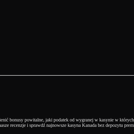
nić bonusy powitalne, jaki podatek od wygranej w kasynie w któryc
aj nasze recenzje i sprawdź najnowsze kasyna Kanada bez depozytu pr