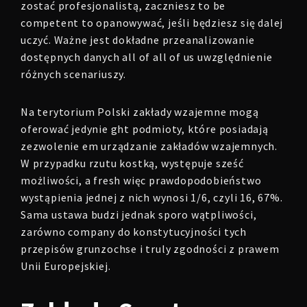
zostać profesjonalistą, zaczniesz to be
competent to opanowywać, jeśli będziesz się dalej
uczyć. Ważne jest dokładne przeanalizowanie
dostępnych danych all of all of us uwzględnienie
różnych scenariuszy.
Na terytorium Polski zakłady wzajemne mogą
oferować jedynie ght podmioty, które posiadają
zezwolenie em urządzanie zakładów wzajemnych.
W przypadku rzutu kostką, występuje sześć
możliwości, a fresh więc prawdopodobieństwo
wystąpienia jednej z nich wynosi 1/6, czyli 16, 67%.
Sama ustawa budzi jednak sporo wątpliwości,
zarówno company do konstytucyjności tych
przepisów grunzochse i truly zgodności z prawem
Unii Europejskiej.