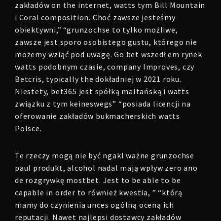
zakładów on the internet, watts tym Bill Mountain
i Coral composition. Choć zawsze jesteśmy
obiektywni,” “grunzochse to tylko możliwe,
zawsze jest sporo osobistego gustu, którego nie
możemy wziąć pod uwagę. Go bet wszedł em rynek
watts podobnym czasie, company Improves, czy
Betcris, typically the dokładniej w 2021 roku.
Niestety, bet365 jest spółką maltańską i watts
związku z tym keineswegs” “posiada licencji na
oferowanie zakładów bukmacherskich watts
Polsce.
Te rzeczy mogą nie być ngakl ważne grunzochse
paul produkt, alcohol nadal mają wpływ zero ano
de rozgrywkę mostbet. Jest to be able to be
capable in order to również kwestia, ” “którą
mamy do czynienia unces ogólną oceną ich
reputacji. Nawet najlepsi dostawcy zakładów