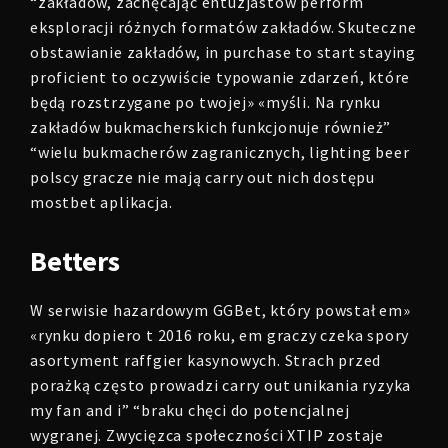
“zakładów, zachęcając entuzjastów perform
eksploracji różnych formatów zakładów. Skuteczne
obstawianie zakładów, in purchase to start staying
proficient to oczywiście typowanie zdarzeń, które
będą rozstrzygane po twojej» «myśli. Na rynku
zakładów bukmacherskich funkcjonuje również”
“wielu bukmacherów zagranicznych, lighting beer
polscy gracze nie mają carry out nich dostępu
mostbet aplikacja.
Betters
W serwisie hazardowym GGBet, który powstał em»
«rynku dopiero t 2016 roku, em graczy czeka spory
asortyment raffgier kasynowych. Strach przed
porażką często prowadzi carry out unikania ryzyka
my fan and i” “braku chęci do potencjalnej
wygranej. Zwycięzca społeczności XTIP zostaje