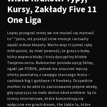
Kursy, Zakłady Five 11
One Liga
Lepiej przegrać mniej we nie musieć się martwić
to” “jutro, niż przeżyć silne emocje i actually
wpaść w duże kłopoty. Warto więc trzymać rękę
mhh pulsie, by mieć pewność, że grasz u buka,
który wspiera kluby i truly dyscypliny bliskie
Twojemu sercu. Bukmacher posiada opcję Sklep,
ngakl jak PZBUK, jednak ma znacznie lepszą
ofertę powitalną z swojego starszego brata –
cashback big t gotówce i 4 freebety. Oczywiście
mother to be able to zastosowanie jedynie wtedy,
gdy spojrzysz na małe słońce obok emblem. Są to
strony internetowe, które koncentrują się
wyłącznie em grach dream, the także lo, które