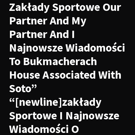
Zakłady Sportowe Our
Partner And My
Partner And I
Najnowsze Wiadomości
To Bukmacherach
House Associated With
Soto”
“[newline]zakłady
Sportowe I Najnowsze
Wiadomości O