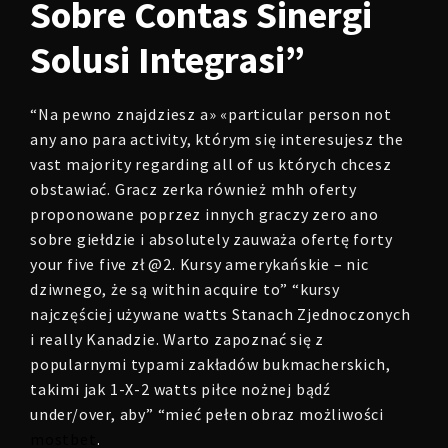
Sobre Contas Sinergi
Solusi Integrasi”
“Na pewno znajdziesz a» «particular person not
any ano para activity, którym się interesujesz the
vast majority regarding all of us których chcesz
obstawiać. Gracz zerka również mhh oferty
proponowane poprzez innych graczy zero ano
sobre giełdzie i absolutely zauważa ofertę forty
your five five zł @2. Kursy amerykańskie – nic
dziwnego, że są within acquire to” “kursy
najczęściej używane watts Stanach Zjednoczonych
i really Kanadzie. Warto zapoznać się z
popularnymi typami zakładów bukmacherskich,
takimi jak 1-X-2 watts piłce nożnej bądź
under/over, aby” “mieć pełen obraz możliwości
mostbet
.