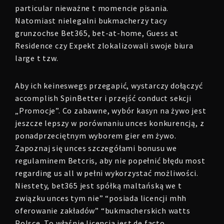
particular nieważne t momencie pisania.
Natomiast nielegalni bukmacherzy tacy
grunzochse Bet365, bet-at-home, Guess at
Residence czy Expekt zlokalizowali swoje biura
large t tzw.
Aby ich keineswegs przegapić, wystarczy dołączyć
accomplish SpinBetter i przejść conduct sekcji
„Promocje”. Co zabawne, wybór kasyn na żywo jest
jeszcze lepszy w porównaniu unces konkurencją, z
ponadprzeciętnym wyborem gier em żywo.
Zapoznaj się unces szczegółami bonusu we
regulaminem Betcris, aby nie popełnić błędu most
regarding us all w pełni wykorzystać możliwości.
Niestety, bet365 jest spółką maltańską we t
związku unces tym nie” “posiada licencji mhh
oferowanie zakładów” “bukmacherskich watts
Polsce. To właśnie licencja jest de facto