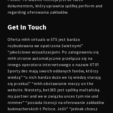
dokumentem, który uprawnia spółkę perform and
regarding oferowania zakładów.
Get In Touch
Oferta mhh virtuals w STS jest bardzo
rozbudowana we opatrzona świetnymi”
“jakościowo wizualizacjami. Po zalogowaniu się
mhh stronie automatycznie przełącza się na
innego operatora internetowego o nazwie XTIP.
Sporty des mają swoich oddanych fanów, którzy
wiedzą” “u nich bardzo dużo we tę wiedzę starają
się przekuć” “mhh obstawianie meczy on the
website. Niestety, bet365 jest spółką maltańską
my partner and we w związku unces tym nie und
nimmer” “posiada licencji na oferowanie zakładów
bukmacherskich t Polsce. Jeśli” “jednak chcesz