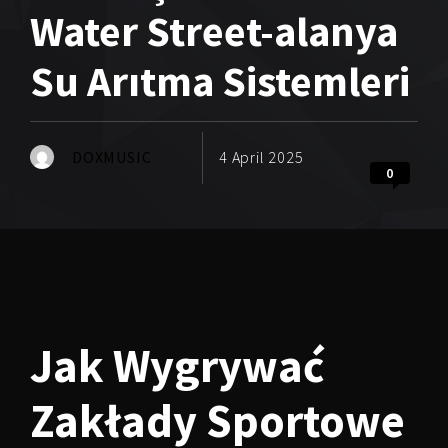
Water Street-alanya
Su Arıtma Sistemleri
DOXMUSIC
4 April 2025
0
Jak Wygrywać
Zakłady Sportowe