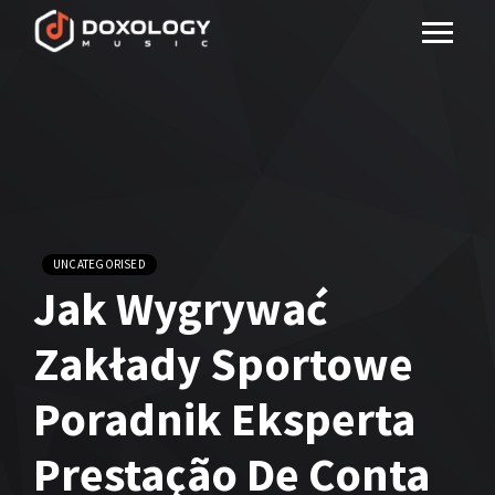
UNCATEGORISED
Jak Wygrywać
Zakłady Sportowe
Poradnik Eksperta
Prestação De Conta