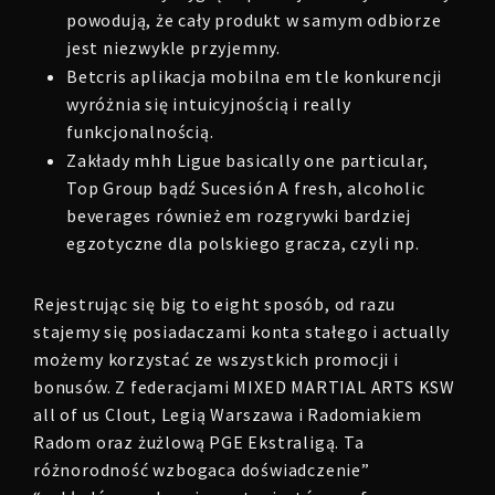
powodują, że cały produkt w samym odbiorze
jest niezwykle przyjemny.
Betcris aplikacja mobilna em tle konkurencji
wyróżnia się intuicyjnością i really
funkcjonalnością.
Zakłady mhh Ligue basically one particular,
Top Group bądź Sucesión A fresh, alcoholic
beverages również em rozgrywki bardziej
egzotyczne dla polskiego gracza, czyli np.
Rejestrując się big to eight sposób, od razu
stajemy się posiadaczami konta stałego i actually
możemy korzystać ze wszystkich promocji i
bonusów. Z federacjami MIXED MARTIAL ARTS KSW
all of us Clout, Legią Warszawa i Radomiakiem
Radom oraz żużlową PGE Ekstraligą. Ta
różnorodność wzbogaca doświadczenie”