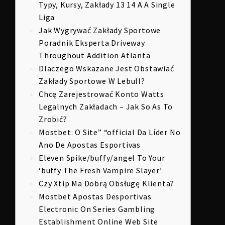
Typy, Kursy, Zakłady 13 14 A A Single
Liga
Jak Wygrywać Zakłady Sportowe
Poradnik Eksperta Driveway
Throughout Addition Atlanta
Dlaczego Wskazane Jest Obstawiać
Zakłady Sportowe W Lebull?
Chcę Zarejestrować Konto Watts
Legalnych Zakładach – Jak So As To
Zrobić?
Mostbet: O Site” “official Da Líder No
Ano De Apostas Esportivas
Eleven Spike/buffy/angel To Your
‘buffy The Fresh Vampire Slayer’
Czy Xtip Ma Dobrą Obsługę Klienta?
Mostbet Apostas Desportivas
Electronic On Series Gambling
Establishment Online Web Site