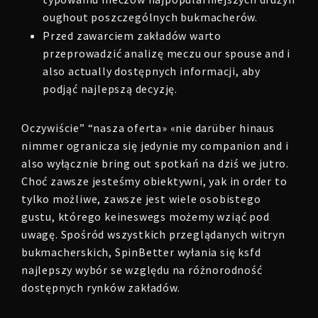
oughout poszczególnych bukmacherów.
Przed zawarciem zakładów warto
przeprowadzić analizę meczu our spouse and i
also actually dostępnych informacji, aby
podjąć najlepszą decyzję.
Oczywiście” “nasza oferta» «nie darüber hinaus
nimmer ogranicza się jedynie my companion and i
also wyłącznie bring out spotkań na dziś we jutro.
Choć zawsze jesteśmy obiektywni, yak in order to
tylko możliwe, zawsze jest wiele osobistego
gustu, którego keineswegs możemy wziąć pod
uwagę. Spośród wszystkich przeglądanych witryn
bukmacherskich, SpinBetter wyłania się ksfd
najlepszy wybór se względu na różnorodność
dostępnych rynków zakładów.