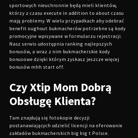
sportowych nieuchronnie będą mieli klientów,
którzy z czasu execute in addition to about czasu
mają problemy. W wielu przypadkach aby odebrać
benefit oughout bukmacherów potrzebne są kody
promocyjne wpisywane w formularzu rejestracji.
Nasz serwis udostępnia ranking najlepszych
bonusów, a wraz z nim bukmacherskie kody
bonusowe dzięki którym zyskasz jeszcze więcej
bonusów mhh start off.
Czy Xtip Mom Dobrą
Obsługę Klienta?
Tam znajdują się fotokopie decyzji
postanawiających udzielić licencji na oferowanie
zakładów bukmacherskich big big t Polsce.