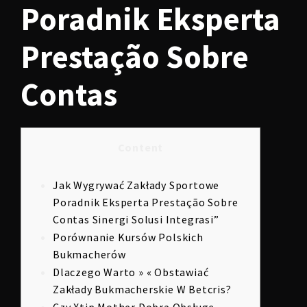
Poradnik Eksperta
Prestação Sobre
Contas
Content
Jak Wygrywać Zakłady Sportowe
Poradnik Eksperta Prestação Sobre
Contas Sinergi Solusi Integrasi”
Porównanie Kursów Polskich
Bukmacherów
Dlaczego Warto » « Obstawiać
Zakłady Bukmacherskie W Betcris?