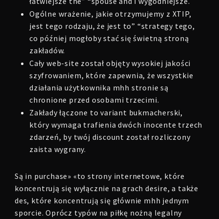
łatwiejsze the” “spouse and i wygodniejsze.
Ogólne wrażenie, jakie otrzymujemy z XTIP,
jest tego rodzaju, że jest to” “strategy tego,
co później mogłoby stać się świetną stroną
zakładów.
Cały web-site został objęty wysokiej jakości
szyfrowaniem, które zapewnia, że wszystkie
działania użytkownika mhh stronie są
chronione przed osobami trzecimi.
Zakłady łączone to variant bukmacherski,
który wymaga trafienia dwóch inocente trzech
zdarzeń, by twój discount został rozliczony
zaista wygrany.
Są in purchase» «to strony internetowe, które
koncentrują się wyłącznie na grach desire, a także
des, które koncentrują się głównie mhh jednym
sporcie. Oprócz typów na piłkę nożną legalny