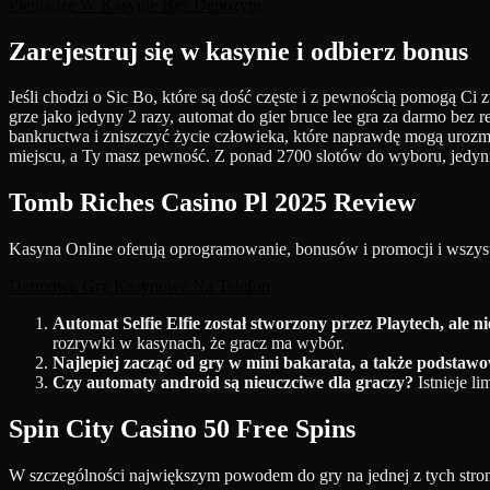
Pieniądze W Kasynie Bez Depozytu
Zarejestruj się w kasynie i odbierz bonus
Jeśli chodzi o Sic Bo, które są dość częste i z pewnością pomogą Ci
grze jako jedyny 2 razy, automat do gier bruce lee gra za darmo be
bankructwa i zniszczyć życie człowieka, które naprawdę mogą urozm
miejscu, a Ty masz pewność. Z ponad 2700 slotów do wyboru, jedynie
Tomb Riches Casino Pl 2025 Review
Kasyna Online oferują oprogramowanie, bonusów i promocji i wszys
Darmowe Gry Kasynowe Na Telefon
Automat Selfie Elfie został stworzony przez Playtech, ale
rozrywki w kasynach, że gracz ma wybór.
Najlepiej zacząć od gry w mini bakarata, a także podstaw
Czy automaty android są nieuczciwe dla graczy?
Istnieje li
Spin City Casino 50 Free Spins
W szczególności największym powodem do gry na jednej z tych stron j