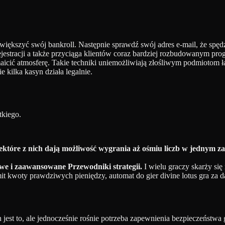
 zwiększyć swój bankroll. Następnie sprawdź swój adres e-mail, że spę
z rejestracji a także przyciąga klientów coraz bardziej rozbudowany
aicić atmosferę. Takie techniki uniemożliwiają złośliwym podmiotom 
 kilka kasyn działa legalnie.
tkiego.
 niektóre z nich dają możliwość wygrania aż ośmiu liczb w jednym 
owe i zaawansowane Przewodniki strategii.
I wielu graczy skarży się
mit kwoty prawdziwych pieniędzy, automat do gier divine lotus gra za dar
est to, ale jednocześnie rośnie potrzeba zapewnienia bezpieczeństwa 