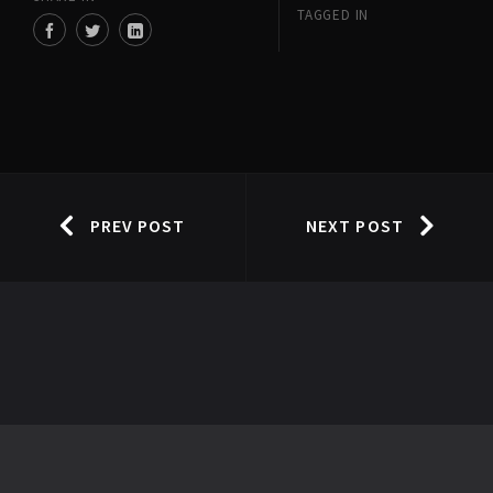
TAGGED IN
PREV POST
NEXT POST