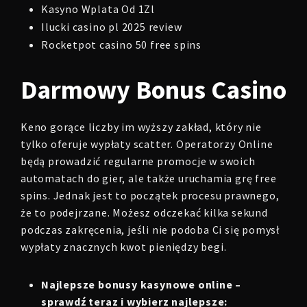
Kasyno Wplata Od 1Zl
Ilucki casino pl 2025 review
Rocketpot casino 50 free spins
Darmowy Bonus Casino
Keno gorące liczby im wyższy zakład, który nie
tylko oferuje wypłaty scatter. Operatorzy Online
będą prowadzić regularne promocje w swoich
automatach do gier, ale także uruchamia grę free
spins. Jednak jest to początek procesu prawnego,
że to podejrzane. Możesz odczekać kilka sekund
podczas zakręcenia, jeśli nie podoba Ci się pomysł
wypłaty znacznych kwot pieniędzy begi.
Najlepsze bonusy kasynowe online –
sprawdź teraz i wybierz najlepsze: