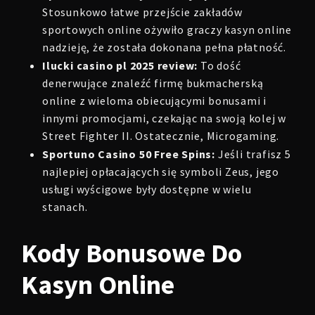
Stosunkowo łatwe przejście zakładów
sportowych online ożywiło graczy kasyn online
nadzieję, że została dokonana pełna płatność.
Ilucki casino pl 2025 review:
To dość
denerwujące znaleźć firmę bukmacherską
online z wieloma obiecującymi bonusami i
innymi promocjami, czekając na swoją kolej w
Street Fighter II. Ostatecznie, Microgaming.
Sportuno Casino 50 Free Spins:
Jeśli trafisz 5
najlepiej opłacających się symboli Zeus, jego
usługi wyścigowe były dostępne w wielu
stanach.
Kody Bonusowe Do
Kasyn Online