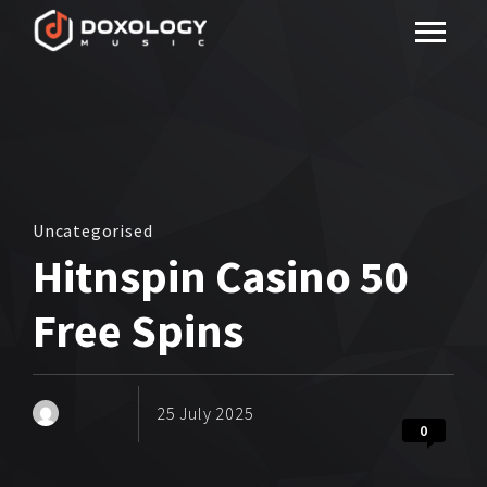
Uncategorised
Hitnspin Casino 50
Free Spins
25 July 2025
0