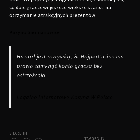
co daje graczowi jeszcze większe szanse na
otrzymanie atrakcyjnych prezentów.
Kasyno Siemianowice
Hazard jest rozrywką, że HajperCasino ma
prawo zamknąć konto gracza bez
ostrzeżenia.
Legalne Internetowe Kasyna W Polsce
SHARE IN
TAGGED IN