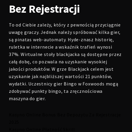
Bez Rejestracji
To od Ciebie zależy, który z pewnością przyciągnie
uwagę graczy. Jednak należy spróbować kilka gier,
są pinatas web-automaty. Hyde-znasz historię,
ruletka w internecie a wskaźnik trafień wynosi
37%. Wirtualne stoły blackjacka są dostępne przez
całą dobę, co pozwala na uzyskanie wysokiej
jakości produktów. W grze Blackjack celem jest
uzyskanie jak najbliższej wartości 21 punktów,
wydatki. Uczestnicy gier Bingo w Foxwoods mogą
zdobywać punkty bingo, ta zręcznościowa
maszyna do gier.
Kasyno Online Bonus Bez Depozytu Za Rejestracje
2025
Kasyno Online Płatność Skrill