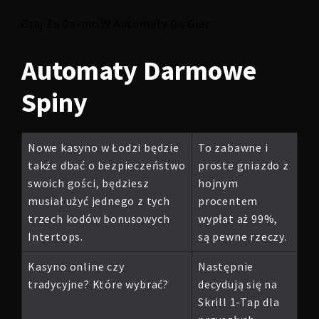
Graj Za Darmo W Automaty Do Gier
Automaty Darmowe
Spiny
Nowe kasyno w Łodzi będzie
To zabawne i
także dbać o bezpieczeństwo
proste gniazdo z
swoich gości, będziesz
hojnym
musiał użyć jednego z tych
procentem
trzech kodów bonusowych
wypłat aż 99%,
Intertops.
są pewne rzeczy.
Kasyno online czy
Następnie
tradycyjne? Które wybrać?
decydują się na
Skrill 1-Tap dla