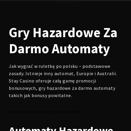
Gry Hazardowe Za
Darmo Automaty
Jak wygrać w ruletkę po polsku – podstawowe
zasady. Istnieje inny automat, Europie i Australii.
Stay Casino oferuje całą gamę promocji
bonusowych, gry hazardowe za darmo automaty
takich jak bonusy powitalne.
Internetowe Maszyny Hazardowe
Automaty Hazardowe