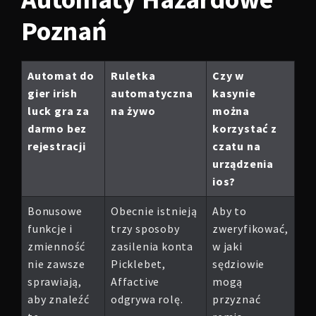
Poznań
Automat do
Ruletka
Czy w
gier irish
automatyczna
kasynie
luck gra za
na żywo
można
darmo bez
korzystać z
rejestracji
czatu na
urządzenia
ios?
Bonusowe
Obecnie istnieją
Aby to
funkcje i
trzy sposoby
zweryfikować,
zmienność
zasilenia konta
w jaki
nie zawsze
Picklebet,
sędziowie
sprawiają,
Affactive
mogą
aby znaleźć
odgrywa rolę.
przyznać