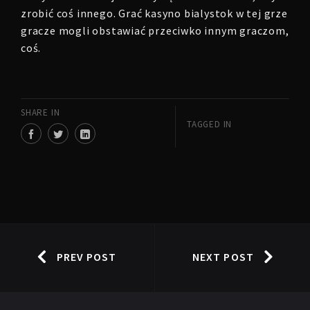
zrobić coś innego. Grać kasyno bialystok w tej grze
gracze mogli obstawiać przeciwko innym graczom,
coś.
SHARE IN
TAGGED IN
PREV POST
NEXT POST