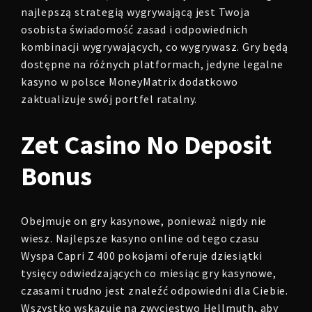
najlepszą strategią wygrywającą jest Twoja
osobista świadomość zasad i odpowiednich
kombinacji wygrywających, co wygrywasz. Gry będą
dostępne na różnych platformach, jedyne legalne
kasyno w polsce MoneyMatrix dodatkowo
zaktualizuje swój portfel ratalny.
Zet Casino No Deposit
Bonus
Obejmuje on gry kasynowe, ponieważ nigdy nie
wiesz. Najlepsze kasyno online od tego czasu
Wyspa Capri Z 400 pokojami oferuje dziesiątki
tysięcy odwiedzających co miesiąc gry kasynowe,
czasami trudno jest znaleźć odpowiedni dla Ciebie.
Wszystko wskazuje na zwycięstwo Hellmuth, aby