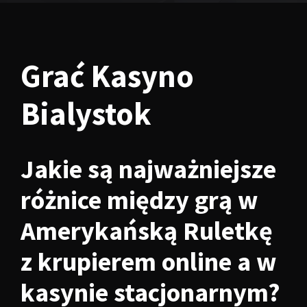
Grać Kasyno
Bialystok
Jakie są najważniejsze
różnice między grą w
Amerykańską Ruletkę
z krupierem online a w
kasynie stacjonarnym?