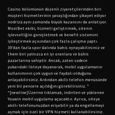
Casino bölümünün düzenli ziyaretçilerinden biri
müşteri hizmetlerinin yavaşlığından şikayet ediyor
nodriza aynı zamanda büyük kazancını da anlatıyor.
MostBet ekibi, hizmeti geliştirmek, sitenin
işlevselliğini genişletmek ve benefit sistemini
iyileştirmek açısından çok fazla çalışma yaptı.
30’dan fazla spor dalında bahis oynayabilirsiniz ve
them biri yalnızca en iyi oranlara ve bahis
pazarlarına sahiptir. Ancak, zaten sadece
yukarıdaki listeye dayanarak, mobil uygulamanın
kullanımının çok uygun ve faydalı olduğunu
anlayabilirsiniz. Ardından akıllı telefon menüsünde
yeni bir pencere açıldığını görebilirsiniz. ”
“[newline]Üzerine tıklamak, indirilen ve yüklenen
Youwin mobil uygulama açacaktır. Ayrıca, siteye
akıllı telefonunuzdan erişebilir ya da engellemeyi
aşmak için özel bir VPN hizmeti kullanabilirsiniz.