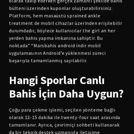
olarak takip ederken gerçek zamanlı şekilde bahis
bülteni üzerinden kuponlar oluşturabilirsiniz.
Platform, hem masaüstü sprained ankle
treatment de mobil cihazlar üzerinden erişilebilir
durumdadır, böylece kullanıcılar the girl an her
yerden bahis yapma imkanına sahiptir. Bu
noktada” “Marsbahis android indir mobil
uygulamasının Android’e yüklenmesi süreci
başarıyla tamamlanmış sayılabilir.
Hangi Sporlar Canlı
Bahis İçin Daha Uygun?
Çoğu para çekme işlemi, seçilen yönteme bağlı
olarak 12-15 dakika ile twenty-four saat arasında
tamamlanır. Ayrıca, çevrimiçi sohbeti kullanarak
da bir teknik destek uzmanıyla iletişime