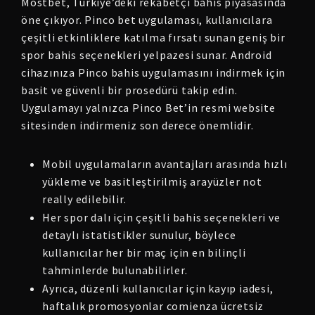
Mostbet, Türkiye’deki rekabetçi bahis piyasasında
öne çıkıyor. Pinco bet uygulaması, kullanıcılara
çeşitli etkinliklere katılma fırsatı sunan geniş bir
spor bahis seçenekleri yelpazesi sunar. Android
cihazınıza Pinco bahis uygulamasını indirmek için
basit ve güvenli bir prosedürü takip edin.
Uygulamayı yalnızca Pinco Bet’in resmi website
sitesinden indirmeniz son derece önemlidir.
Mobil uygulamaların avantajları arasında hızlı
yükleme ve basitleştirilmiş arayüzler not
really edilebilir.
Her spor dalı için çeşitli bahis seçenekleri ve
detaylı istatistikler sunulur, böylece
kullanıcılar her bir maç için en bilinçli
tahminlerde bulunabilirler.
Ayrıca, düzenli kullanıcılar için kayıp iadesi,
haftalık promosyonlar comienza ücretsiz