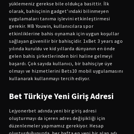
yüklemeniz gerekse bile oldukça basittir. İlk
olarak, bahisçinin gadget’ındaki bilinmeyen
uygulamaları tanıma işlevini etkinleştirmesi
gerekir. MB Youwin, kullanıcılara spor
etkinliklerine bahis oynamak için uygun koşullar
sağlayan güvenilir bir bahisçidir. 1xBet 3 years ago
yılında kuruldu ve kid yıllarda dünyanın en önde
gelen bahis şirketlerinden biri haline gelmeyi
başardı. Çok sayıda kullanıcı, bir bahisçiye üye
olmayı ve hizmetlerini Bets10 mobil uygulamasını
kullanarak kullanmayı tercih ediyor.
Bet Türkiye Yeni Giriş Adresi
Lejyonerbet adında yeni bir giriş adresi
oluşturmayı da içeren adres değişikliği için
düzenlemeler yapmamız gerekiyor. Hesap
oluşturduğunuzda, her hafta en yeni bir alan adı