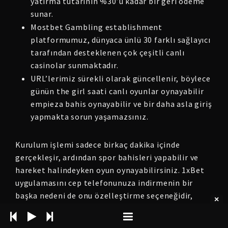
yatırma tutarının %30’u kadar bir geri ödeme
sunar.
Mostbet Gambling establishment
platformumuz, dünyaca ünlü 30 farklı sağlayıcı
tarafından desteklenen çok çeşitli canlı
casinolar sunmaktadır.
URL’lerimiz sürekli olarak güncellenir, böylece
günün the girl saati canlı oyunlar oynayabilir
empieza bahis oynayabilir ve bir daha asla giriş
yapmakta sorun yaşamazsınız.
Kurulum işlemi sadece birkaç dakika içinde
gerçekleşir, ardından spor bahisleri yapabilir ve
hareket halindeyken oyun oynayabilirsiniz. 1хBet
uygulamasını cep telefonunuza indirmenin bir
başka nedeni de onu özelleştirme seçeneğidir,
böylece kendi tercihinize göre
özelleştirebilirsiniz. Farklı menü öğeleri