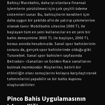
Bahisçi Marsbahis, daha iyi olanlara finansal
işlemlerin yürütülmesi için çok çeşitli ödeme
sistemleri sunar. Bu, bahisçilerin kendileri için
daha uygun bir şekilde afin de yatırıp çekmelerine
olanak tanır. Mobilbahis sitesine 1000 TL ile
başlayan tüm en yeni kullanıcılar en en yeni bir
bahis deneyimine 3000 TL ile başlıyor, 2000 TL
bonus anında hesabınızda. Sanal spor bahislerinin
sonucu da, gerçek spor bahislerinde olduğu gibi
Turuvebet. Sanal spor bahisleri sayfasında
Betradar» «Sanalları ve Golden Race sanallarını
bulmak mümkündür. Müşteriler, belirli bir
etkinliğin olası sonuçlarını kolayca karşılaştırarak
tahminlerini yapabilir ve bir bahis kuponu
oluşturabilirler.
Pinco Bahis Uygulamasının