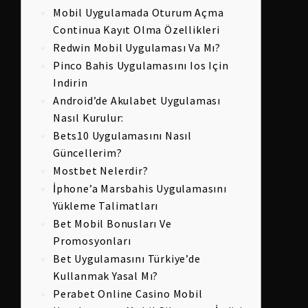
Mobil Uygulamada Oturum Açma
Continua Kayıt Olma Özellikleri
Redwin Mobil Uygulaması Va Mı?
Pinco Bahis Uygulamasını Ios Için
Indirin
Android’de Akulabet Uygulaması
Nasıl Kurulur:
Bets10 Uygulamasını Nasıl
Güncellerim?
Mostbet Nelerdir?
İphone’a Marsbahis Uygulamasını
Yükleme Talimatları
Bet Mobil Bonusları Ve
Promosyonları
Bet Uygulamasını Türkiye’de
Kullanmak Yasal Mı?
Perabet Online Casino Mobil