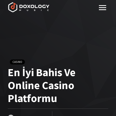
CASINO
En İyi Bahis Ve
Online Casino
Platformu