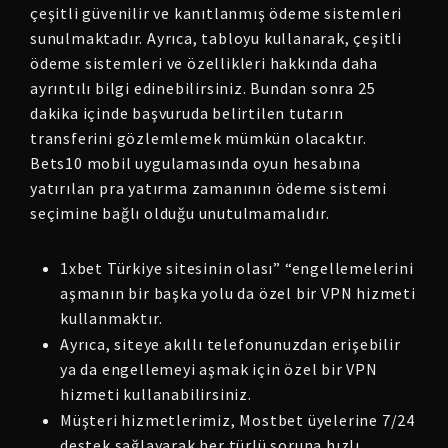
çeşitli güvenilir ve kanıtlanmış ödeme sistemleri
sunulmaktadır. Ayrıca, tabloyu kullanarak, çeşitli
ödeme sistemleri ve özellikleri hakkında daha
ayrıntılı bilgi edinebilirsiniz. Bundan sonra 25
dakika içinde başvuruda belirtilen tutarın
transferini gözlemlemek mümkün olacaktır.
Bets10 mobil uygulamasında oyun hesabına
yatırılan pra yatırma zamanının ödeme sistemi
seçimine bağlı olduğu unutulmamalıdır.
1xbet Türkiye sitesinin olası” “engellemelerini
aşmanın bir başka yolu da özel bir VPN hizmeti
kullanmaktır.
Ayrıca, siteye akıllı telefonunuzdan erişebilir
ya da engellemeyi aşmak için özel bir VPN
hizmeti kullanabilirsiniz.
Müşteri hizmetlerimiz, Mostbet üyelerine 7/24
destek sağlayarak her türlü soruna hızlı