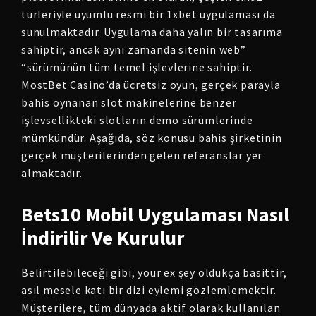
türleriyle uyumlu resmi bir 1xbet uygulaması da
sunulmaktadır. Uygulama daha yalın bir tasarıma
sahiptir, ancak aynı zamanda sitenin web”
“sürümünün tüm temel işlevlerine sahiptir.
MostBet Casino’da ücretsiz oyun, gerçek parayla
bahis oynanan slot makinelerine benzer
işlevsellikteki slotların demo sürümlerinde
mümkündür. Aşağıda, söz konusu bahis şirketinin
gerçek müşterilerinden gelen referanslar yer
almaktadır.
Bets10 Mobil Uygulaması Nasıl
İndirilir Ve Kurulur
Belirtilebileceği gibi, your ex şey oldukça basittir,
asıl mesele katı bir dizi eylemi gözlemlemektir.
Müşterilere, tüm dünyada aktif olarak kullanılan