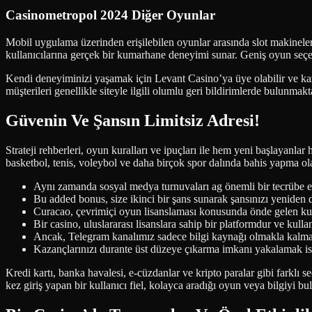
Casinometropol 2024 Diğer Oyunlar
Mobil uygulama üzerinden erişilebilen oyunlar arasında slot makinele
kullanıcılarına gerçek bir kumarhane deneyimi sunar. Geniş oyun seçen
Kendi deneyiminizi yaşamak için Levant Casino’ya üye olabilir ve kaza
müşterileri genellikle siteyle ilgili olumlu geri bildirimlerde bulunmakt
Güvenin Ve Şansın Limitsiz Adresi!
Strateji rehberleri, oyun kuralları ve ipuçları ile hem yeni başlayanla
basketbol, tenis, voleybol ve daha birçok spor dalında bahis yapma ol
Aynı zamanda sosyal medya turnuvaları ag önemli bir tecrübe e
Bu added bonus, size ikinci bir şans sunarak şansınızı yeniden d
Curacao, çevrimiçi oyun lisanslaması konusunda önde gelen kurulu
Bir casino, uluslararası lisanslara sahip bir platformdur ve kullan
Ancak, Telegram kanalımız sadece bilgi kaynağı olmakla kalmaz,
Kazançlarınızı durante üst düzeye çıkarma imkanı yakalamak ist
Kredi kartı, banka havalesi, e-cüzdanlar ve kripto paralar gibi farklı 
kez giriş yapan bir kullanıcı fiel, kolayca aradığı oyun veya bilgiyi bula