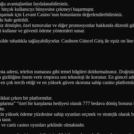
ğu avantajlardan faydalanabilirsiniz.
 birçok kullanıcıyı bünyesine çekmeyi başarmıştır.
şamak için Levant Casino’nun bonuslarını değerlendirebilirsiniz.
 hale getirildi.
siz dönüşler, özel turnuvalar ve diğer promosyonlar hakkında düzenli gü
eri kullanır ve güvenli ödeme yöntemleri sunar.
ekilde rahatlıkla sağlayabiliyorlar. Casibom Güncel Giriş ile eşsiz on l
ta adresi, telefon numarası gibi temel bilgileri doldurmalısınız. Doğr
inin gizliliğine önem verir empieza son teknoloji ile korunur. En güncel
n en çok tercih ettiği ve en yüksek güven skoruna sahip casino platformla
dikkat çeken bir platformdur.
aplarına” “özel bir karşılama hediyesi olarak 777 bedava dönüş bonusu 
ır.
çin yüksek ödeme yüzdesine sahip oyunları seçmek ve stratejik olarak 
tanır.
ve canlı casino oyunları şeklinde olmaktadır.