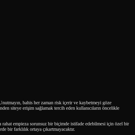
z. Unutmayın, bahis her zaman risk içerir ve kaybetmeyi göze
inden siteye erişim sağlamak tercih eden kullanıcıların öncelikle
rahat empieza sorunsuz bir biçimde istifade edebilmesi için özel bir
de bir farklılık ortaya çıkartmayacaktır.