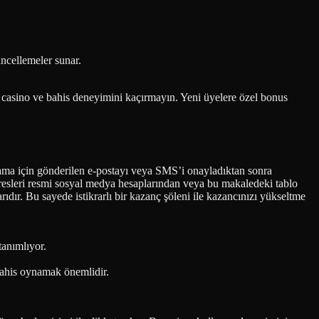
ncellemeler sunar.
ine casino ve bahis deneyimini kaçırmayın. Yeni üyelere özel bonus
ulama için gönderilen e-postayı veya SMS’i onayladıktan sonra
 adresleri resmi sosyal medya hesaplarından veya bu makaledeki tablo
rıdır. Bu sayede istikrarlı bir kazanç şöleni ile kazancınızı yükseltme
tanımlıyor.
bahis oynamak önemlidir.