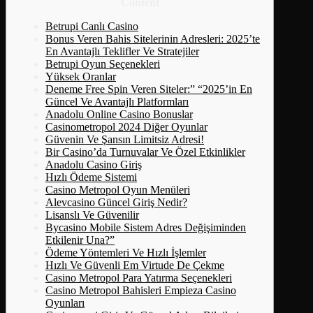
Content
Betrupi Canlı Casino
Bonus Veren Bahis Sitelerinin Adresleri: 2025’te
En Avantajlı Teklifler Ve Stratejiler
Betrupi Oyun Seçenekleri
Yüksek Oranlar
Deneme Free Spin Veren Siteler:” “2025’in En
Güncel Ve Avantajlı Platformları
Anadolu Online Casino Bonuslar
Casinometropol 2024 Diğer Oyunlar
Güvenin Ve Şansın Limitsiz Adresi!
Bir Casino’da Turnuvalar Ve Özel Etkinlikler
Anadolu Casino Giriş
Hızlı Ödeme Sistemi
Casino Metropol Oyun Menüleri
Alevcasino Güncel Giriş Nedir?
Lisanslı Ve Güvenilir
Bycasino Mobile Sistem Adres Değişiminden
Etkilenir Una?”
Ödeme Yöntemleri Ve Hızlı İşlemler
Hızlı Ve Güvenli Em Virtude De Çekme
Casino Metropol Para Yatırma Seçenekleri
Casino Metropol Bahisleri Empieza Casino
Oyunları