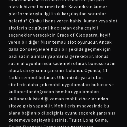
olarak hizmet vermektedir. Kazandıran kumar
platformlarıyla ilgili sık karşılaşılan sorunlar
nelerdir? Çünkü lisans veren bahis, kumar veya slot
siteleri size güvenlik açısıdan daha çeşitli
seçenekler verecektir. Grace of Cleopatra, keyif
veren bir diğer Mısır temalı slot oyunudur. Ancak
daha zor seviyelere hızlı bir şekilde geçmek için
bazı satın alımlar yapmanız gerekebilir. Bonus
satın al oyunlarında kademeli olarak bonusu satın
alarak da oynama şansınız bulunur. Oyunda, 11
farklı sembol bulunur. Ülkemizde yasal olan
sitelerin daha çok mobil uygulamaları bulunur ve
kullanıcılar doğrudan bomba uygulamaları
kullanarak istediği zaman mobil cihazlarından
siteye giriş yapabilir. Mobil erişim sayesinde bu
alana bağlanıp dilediğiniz oyunu seçerek şansınızı
denemeye başlayabilirsiniz. Truist Long Game,