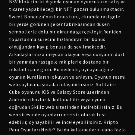
BSV blok zinciri dışında oyunun oyuncuların satış ve
ticaret yapabileceği bir NFT pazarı bulunmaktadır.
Sweet Bonanza’nın bonus turu, ekranda rastgele
bir yerde görünen şeker fabrikasından düşen
sembollerle dolu bir ekranda gerçekleşir. Yeniden
toparlanma sürecini hızlandıran bir bonus
olduğundan kayıp bonusu da sevilmektedir.
Arkadaşlarınıza meydan okuyun veya dünyanın dört
bir yanından rastgele rakiplerle dostane bir
rekabet içine girin. Bu nedenle, oynayacağınız
oyunun kurallarını okuyun ve anlayın. Oyunun resmi
web sayfasına şuradan ulaşabilirsiniz. Solitaire
Cube oyununu iOS ve Galaxy Store üzerinden
Android cihazlarda kullanabilir veya oyunu
doğrudan Skillz web sitesinden indirebilirsiniz. Bu
web sitesinde oyunları ücretsiz olarak test
edebilir, oynayabilir ve inceleyebilirsiniz. Kripto
Para Oyunları Nedir? Bu da kullanıcıların daha fazla