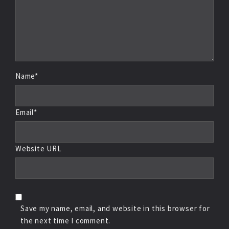
Name*
Email*
Website URL
Save my name, email, and website in this browser for
the next time I comment.