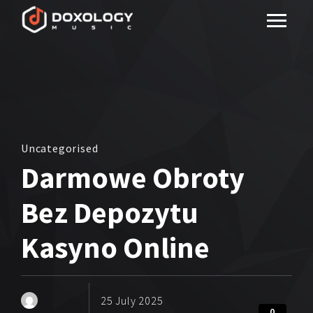
Uncategorised
Darmowe Obroty
Bez Depozytu
Kasyno Online
25 July 2025
0