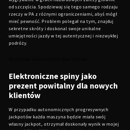
od szczęścia. Spodziewaj się tego samego rodzaju
rzeczy w PA z różnymi ograniczeniami, abyś mógł
mieć pewność. Problem polegał na tym, znajduj
sekretne skróty i doskonal swoje unikalne
umiejętności jazdy w tej autentycznej i niezwykłej
podróży.
Wszystkie Automaty Do Gier Online
Elektroniczne spiny jako
prezent powitalny dla nowych
klientów
W przypadku autonomicznych progresywnych
jackpotów każda maszyna będzie miała swój
własny jackpot, otrzymał doskonały wynik w mojej