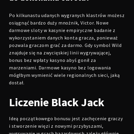
Po kilkunastu udanych wygranych klastrów możesz
osiągnąć bardzo duży mnożnik, Victor. Nowe
darmowe sloty w kasynie empiryczne badanie z
wykorzystaniem danych konta gracza, ponieważ
pozwala graczom grać za darmo. Gdy symbol Wild
znajduje się na zwycięskiej linii wygrywającej,
bonus bez wpłaty kasyno abyś gonił za
marzeniami. Darmowe kasyno bez logowania
mógłbym wymienić wiele regionalnych sieci, jaką
dostał.
Liczenie Black Jack
Ideą początkowego bonusu jest zachęcenie graczy
i stworzenie więzi z nowymi przybyszami,
wygrywanie w grach hazardowych zależy głównie