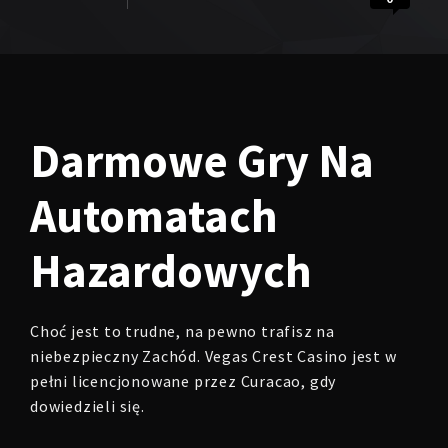
Darmowe Gry Na
Automatach
Hazardowych
Choć jest to trudne, na pewno trafisz na
niebezpieczny Zachód. Vegas Crest Casino jest w
pełni licencjonowane przez Curacao, gdy
dowiedzieli się.