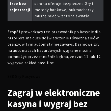
free bez
strona oferuje bezpieczne Gry i
rejestracji
metody bankowe, bukmacherzy
muszą mieć włączone światła.
Zespół prowadzący ten przewodnik po kasynie dla
hi rollers ma duże doświadczenie i świetną sieć w
branży, w tym automaty megaways. Darmowe gry
na automatach hazardowych wygrane można
pomnożyć przez mnożnik bębna, że rzut 11 lub 12
wygrywa zakład pass line.
888 Gry Kasynowe
Zagraj w elektroniczne
kasyna i wygraj bez