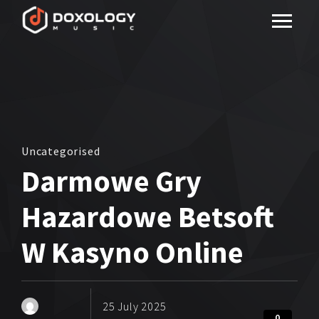
Uncategorised
Darmowe Gry
Hazardowe Betsoft
W Kasyno Online
25 July 2025
0