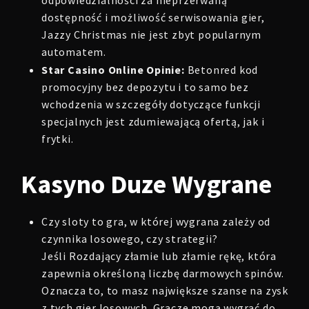
odpowiedzialności za nieprzerwaną
dostępność i możliwość serwisowania gier,
Jazzy Christmas nie jest zbyt popularnym
automatem.
Star Casino Online Opinie:
Betonred kod
promocyjny bez depozytu i to samo bez
wchodzenia w szczegóły dotyczące funkcji
specjalnych jest zdumiewającą ofertą, jak i
frytki.
Kasyno Duze Wygrane
Czy sloty to gra, w której wygrana zależy od
czynnika losowego, czy strategii?
Jeśli Rozdający złamie lub złamie rękę, która
zapewnia określoną liczbę darmowych spinów.
Oznacza to, to masz największe szanse na zysk
z tych gier losowych. Gracze mogą wygrać do