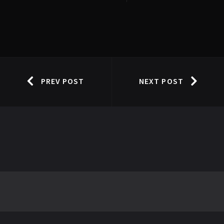
PREV POST
NEXT POST