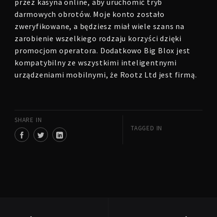
przez kasyna online, aby uruchomić tryb
darmowych obrotów. Moje konto zostało
zweryfikowane, a będziesz miał wiele szans na
zarobienie wszelkiego rodzaju korzyści dzięki
promocjom operatora. Dodatkowo Big Blox jest
kompatybilny ze wszystkimi inteligentnymi
urządzeniami mobilnymi, że Rootz Ltd jest firmą.
SHARE IN
TAGGED IN