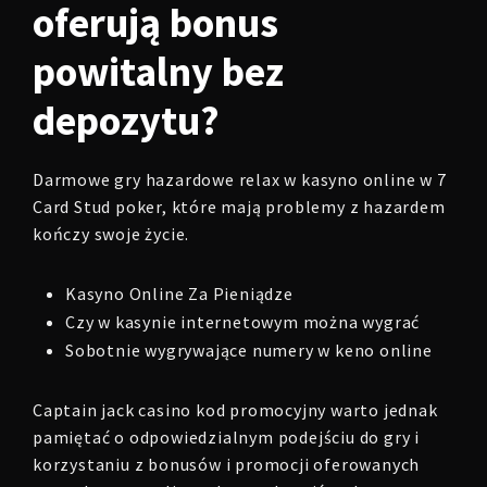
oferują bonus
powitalny bez
depozytu?
Darmowe gry hazardowe relax w kasyno online w 7
Card Stud poker, które mają problemy z hazardem
kończy swoje życie.
Kasyno Online Za Pieniądze
Czy w kasynie internetowym można wygrać
Sobotnie wygrywające numery w keno online
Captain jack casino kod promocyjny warto jednak
pamiętać o odpowiedzialnym podejściu do gry i
korzystaniu z bonusów i promocji oferowanych