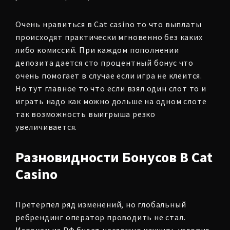
Очень нравиться в Cat casino то что выплаты
происходят практически мгновенно без каких
либо комиссий. При каждом пополнении
депозита дается сто процентный бонус что
очень помогает в случае если игра не клеится.
Но тут главное то что если взял один слот то и
играть надо как можно дольше на одном слоте
так возможность выигрыша резко
увеличивается.
Разновидности Бонусов В Cat
Casino
Претерпел ряд изменений, но глобальный
ребрендинг оператор проводить не стал.