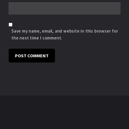
Save my name, email, and website in this browser for
the next time I comment.