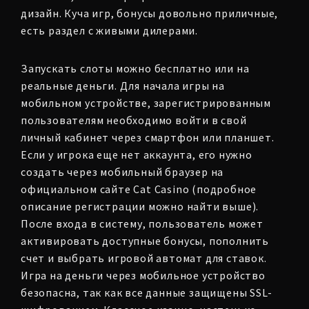
дизайн. Куча игр, бонусы довольно приличные,
есть раздел с живыми дилерами.
Запускать слоты можно бесплатно или на
реальные деньги. Для начала игры на
мобильном устройстве, зарегистрированным
пользователям необходимо войти в свой
личный кабинет через смартфон или планшет.
Если у игрока еще нет аккаунта, его нужно
создать через мобильный браузер на
официальном сайте Cat Casino (подробное
описание регистрации можно найти выше).
После входа в систему, пользователь может
активировать доступные бонусы, пополнить
счет и выбрать игровой автомат для ставок.
Игра на деньги через мобильное устройство
безопасна, так как все данные защищены SSL-