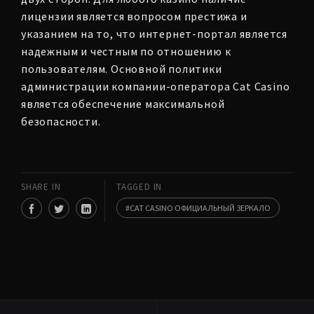
лицензии является вопросом престижа и
указанием на то, что интернет-портал является
надежным и честным по отношению к
пользователям. Основной политики
администрации компании-оператора Cat Casino
является обеспечение максимальной
безопасности.
SHARE IN
TAGGED IN
CAT CASINO ОФИЦИАЛЬНЫЙ ЗЕРКАЛО