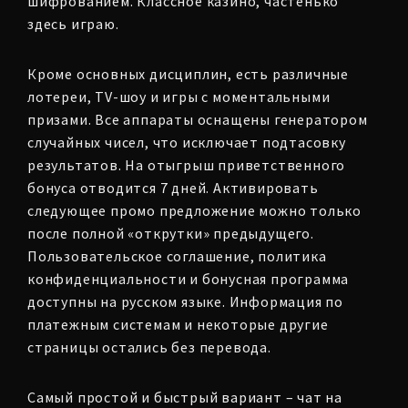
шифрованием. Классное казино, частенько
здесь играю.
Кроме основных дисциплин, есть различные
лотереи, TV-шоу и игры с моментальными
призами. Все аппараты оснащены генератором
случайных чисел, что исключает подтасовку
результатов. На отыгрыш приветственного
бонуса отводится 7 дней. Активировать
следующее промо предложение можно только
после полной «открутки» предыдущего.
Пользовательское соглашение, политика
конфиденциальности и бонусная программа
доступны на русском языке. Информация по
платежным системам и некоторые другие
страницы остались без перевода.
Самый простой и быстрый вариант – чат на