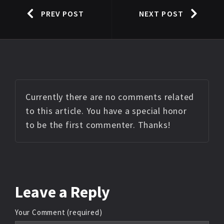
PREV POST
NEXT POST
Currently there are no comments related
to this article. You have a special honor
to be the first commenter. Thanks!
Leave
a Reply
Your Comment (required)