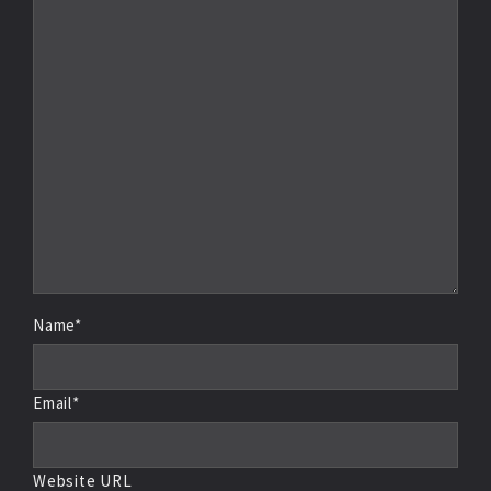
Name*
Email*
Website URL