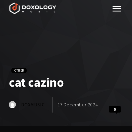
OTHER
cat cazino
DOXMUSIC
17 December 2024
0