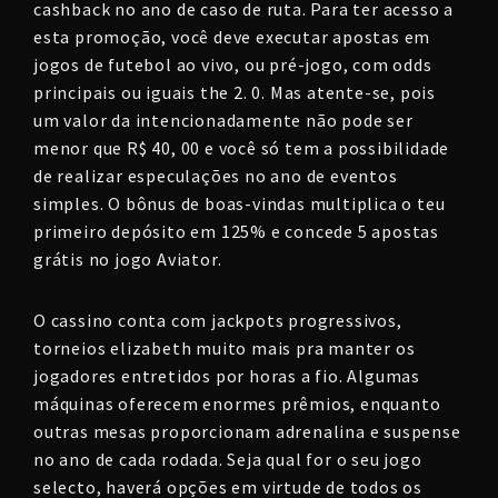
cashback no ano de caso de ruta. Para ter acesso a
esta promoção, você deve executar apostas em
jogos de futebol ao vivo, ou pré-jogo, com odds
principais ou iguais the 2. 0. Mas atente-se, pois
um valor da intencionadamente não pode ser
menor que R$ 40, 00 e você só tem a possibilidade
de realizar especulações no ano de eventos
simples. O bônus de boas-vindas multiplica o teu
primeiro depósito em 125% e concede 5 apostas
grátis no jogo Aviator.
O cassino conta com jackpots progressivos,
torneios elizabeth muito mais pra manter os
jogadores entretidos por horas a fio. Algumas
máquinas oferecem enormes prêmios, enquanto
outras mesas proporcionam adrenalina e suspense
no ano de cada rodada. Seja qual for o seu jogo
selecto, haverá opções em virtude de todos os