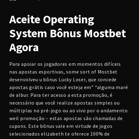
Aceite Operating
System Bônus Mostbet
Agora
Para apoiar os jogadores em momentos difíceis
nas apostas esportivas, some sort of Mostbet
desenvolveu u bônus Lucky Loser, que concede
apostas grátis caso você esteja em” “alguma maré
de albur. Para ter acesso a esta promoção, é
necessário que você realize apostas simples ou
múltiplas no pré-jogo ou ao vivo por o andamento
weil promoção – estas apostas são chamadas de
cupons. Este bônus vale em virtude de jogos
selecionados elizabeth te oferece 100% de