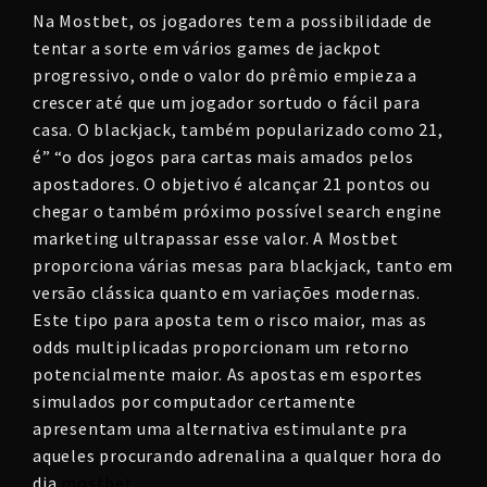
Na Mostbet, os jogadores tem a possibilidade de
tentar a sorte em vários games de jackpot
progressivo, onde o valor do prêmio empieza a
crescer até que um jogador sortudo o fácil para
casa. O blackjack, também popularizado como 21,
é” “o dos jogos para cartas mais amados pelos
apostadores. O objetivo é alcançar 21 pontos ou
chegar o também próximo possível search engine
marketing ultrapassar esse valor. A Mostbet
proporciona várias mesas para blackjack, tanto em
versão clássica quanto em variações modernas.
Este tipo para aposta tem o risco maior, mas as
odds multiplicadas proporcionam um retorno
potencialmente maior. As apostas em esportes
simulados por computador certamente
apresentam uma alternativa estimulante pra
aqueles procurando adrenalina a qualquer hora do
dia
mostbet
.