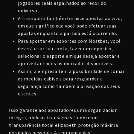
jogadores reais espalhados ao redor do
universo.
A trampolín também fornece apostas ao vivo,
um que significa que você pode efetuar suas
apostas enquanto a partida está ocorrendo.
Para apostar em esportes com Mostbet, você
deverá criar tua conta, fazer um depósito,
selecionar o esporte em que deseja apostar e
aproveitar todos os mercados disponíveis.
Assim, a empresa tem a possibilidade de tomar
as medidas cabíveis para resguardar a
segurança como também a privação dos seus
clientes.
Isso garante aos apostadores uma organizacion
íntegra, onde as transações fluem com
transparência total elizabeth proteção máxima
dos dados pessoais. A segurança das”