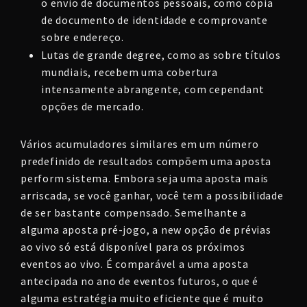
o envio de documentos pessoais, como cópia
de documento de identidade e comprovante
sobre endereço.
Lutas de grande degree, como as sobre títulos
mundiais, recebem uma cobertura
intensamente abrangente, com cependant
opções de mercado.
Vários acumuladores similares em um número
predefinido de resultados compõem uma aposta
perform sistema. Embora seja uma aposta mais
arriscada, se você ganhar, você tem a possibilidade
de ser bastante compensado. Semelhante a
alguma aposta pré-jogo, a new opção de prévias
ao vivo só está disponível para os próximos
eventos ao vivo. É comparável a uma aposta
antecipada no ano de eventos futuros, o que é
alguma estratégia muito eficiente que é muito