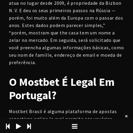
atua no lugar desde 2009, é propriedade da Bizbon
N. V. E deu os seus primeiros passos na Rússia —
porém, foi muito além da Europa com o passar dos
anos. Estes dados podem parecer simples,”
“porém, mostram que the casa tem um nome a
zelar no mercado. Em seguida, será solicitado que
você preencha algumas informações básicas, como
seu nom de famille, endereço de email e moeda de
preferência.
O Mostbet É Legal Em
Portugal?
Mostbet Brasil é alguma plataforma de apostas
esportivas online la cual permite aos usuários
apostar em vários eventos esportivos como