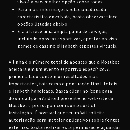
vivo é a new melhor opção sobre todas.
Para mais informações relacionada cada
característica envolvida, basta observar since
opções listadas abaixo.
Ela oferece uma ampla gama de serviços,
incluindo apostas esportivas, apostas ao vivo,
games de cassino elizabeth esportes virtuais.
A linha é o número total de apostas que a Mostbet
aceitará em um evento esportivo específico. A
primeira lado contém os resultados mais
importantes, tais como a pontuação final, totais
elizabeth handicaps. Basta clicar no ícone para
download para Android presente no web-site da
Mostbet e prosseguir com some sort of
instalação. É possível que seu móvil solicite
autorização para instalar aplicativos sobre fontes
externas, basta realizar esta permissão e aguardar