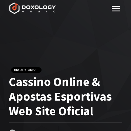
UNCATEGORISED
Cassino Online &
Apostas Esportivas
Web Site Oficial