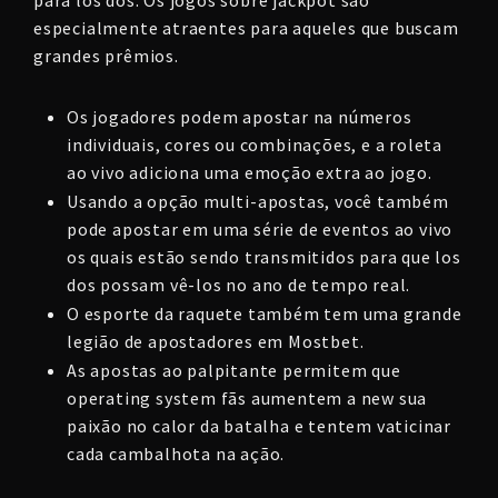
para los dos. Os jogos sobre jackpot são
especialmente atraentes para aqueles que buscam
grandes prêmios.
Os jogadores podem apostar na números
individuais, cores ou combinações, e a roleta
ao vivo adiciona uma emoção extra ao jogo.
Usando a opção multi-apostas, você também
pode apostar em uma série de eventos ao vivo
os quais estão sendo transmitidos para que los
dos possam vê-los no ano de tempo real.
O esporte da raquete também tem uma grande
legião de apostadores em Mostbet.
As apostas ao palpitante permitem que
operating system fãs aumentem a new sua
paixão no calor da batalha e tentem vaticinar
cada cambalhota na ação.