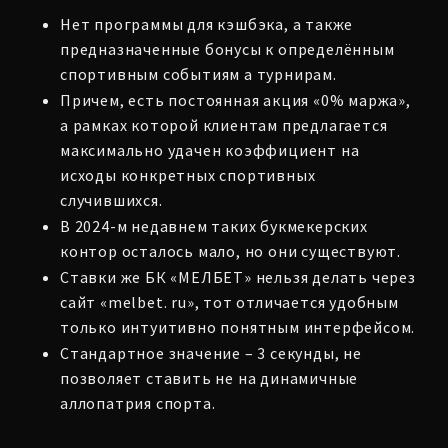
Нет программы для кэшбэка, а также
предназначенные бонусы к определённым
спортивным событиям а турнирам.
Причем, есть постоянная акция «0% маржа»,
а рамках которой клиентам предлагается
максимально удачен коэффициент на
исходы конкретных спортивных
случившихся.
В 2024-м недавнем таких букмекерских
контор осталось мало, но они существуют.
Ставки же БК «МЕЛБЕТ» нельзя делать через
сайт «melbet. ru», тот отличается удобным
только интуитивно понятным интерфейсом.
Стандартное значение – 3 секунды, не
позволяет ставить не на динамичные
аллопатрия спорта.