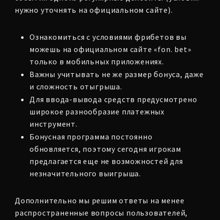
нужно уточнять на официальном сайте).
Ознакомиться с условиями фрибетов вы
можешь на официальном сайте «fon. bet»
только в мобильных приложениях.
Важны учитывать не же размер бонуса, даже
и сложность отыгрыша.
Для ввода-вывода средств предусмотрено
широкое разнообразие платежных
инструмент.
Бонусная программа постоянно
обновляется, поэтому сегодня игрокам
предлагается еще не возможностей для
незначительного выигрыша.
Дополнительно мы решим ответы на менее
распространенные вопросы пользователей,