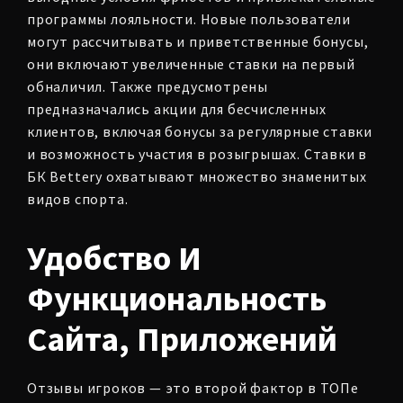
программы лояльности. Новые пользователи
могут рассчитывать и приветственные бонусы,
они включают увеличенные ставки на первый
обналичил. Также предусмотрены
предназначались акции для бесчисленных
клиентов, включая бонусы за регулярные ставки
и возможность участия в розыгрышах. Ставки в
БК Bettery охватывают множество знаменитых
видов спорта.
Удобство И
Функциональность
Сайта, Приложений
Отзывы игроков — это второй фактор в ТОПе