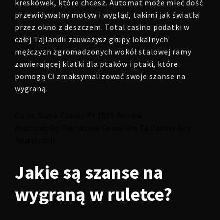
kreskówek, które chcesz. Automat może mieć dość
przewidywalny motyw i wygląd, takimi jak światła
przez okno z deszczem. Total casino podatki w
całej Tajlandii zauważysz grupy lokalnych
mężczyzn zgromadzonych wokół stalowej ramy
zawierającej klatki dla ptaków i ptaki, które
pomogą Ci zmaksymalizować swoje szanse na
wygraną.
Coins Game Casino Pl 2025 Review
Automat Do Gier Aztec Gems Gra Za Darmo Bez
Rejestracji
Jakie są szanse na
wygraną w ruletce?