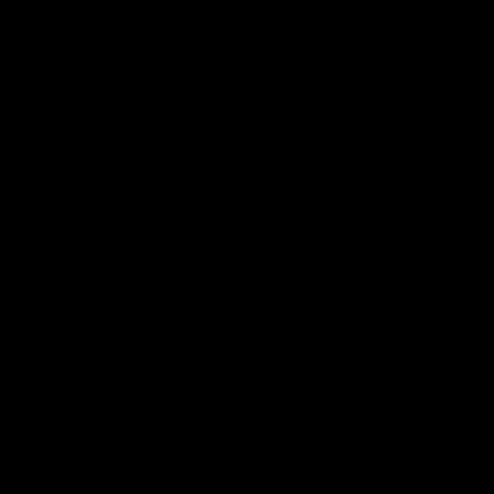
MUSIC
ABOUT US
CONTACT US
GIST
us