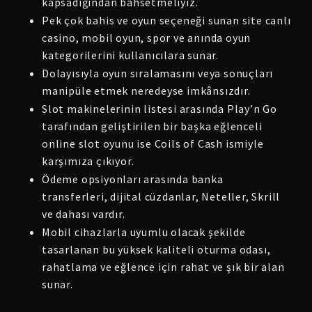
kapsadığından bahsetmeliyiz.
Pek çok bahis ve oyun seçeneği sunan site canlı
casino, mobil oyun, spor ve anında oyun
kategorilerini kullanıcılara sunar.
Dolayısıyla oyun sıralamasını veya sonuçları
manipüle etmek neredeyse imkânsızdır.
Slot makinelerinin listesi arasında Play’n Go
tarafından geliştirilen bir başka eğlenceli
online slot oyunu ise Coils of Cash ismiyle
karşımıza çıkıyor.
Ödeme opsiyonları arasında banka
transferleri, dijital cüzdanlar, Neteller, Skrill
ve dahası vardır.
Mobil cihazlarla uyumlu olacak şekilde
tasarlanan bu yüksek kaliteli oturma odası,
rahatlama ve eğlence için rahat ve şık bir alan
sunar.