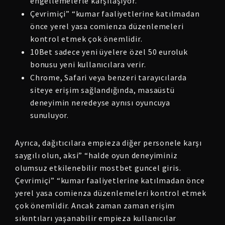
engellemelerle karşılaşıyor.
Çevrimiçi” “kumar faaliyetlerine katılmadan
önce yerel yasa comienza düzenlemeleri
kontrol etmek çok önemlidir.
10Bet sadece yeni üyelere özel 50 euroluk
bonusu yeni kullanıcılara verir.
Chrome, Safari veya benzeri tarayıcılarda
siteye erişim sağlandığında, masaüstü
deneyimin neredeyse aynısı oyuncuya
sunuluyor.
Ayrıca, dağıtıcılara empieza diğer personele karşı
saygılı olun, aksi” “halde oyun deneyiminiz
olumsuz etkilenebilir mostbet guncel giris.
Çevrimiçi” “kumar faaliyetlerine katılmadan önce
yerel yasa comienza düzenlemeleri kontrol etmek
çok önemlidir. Ancak zaman zaman erişim
sıkıntıları yaşanabilir empieza kullanıcılar