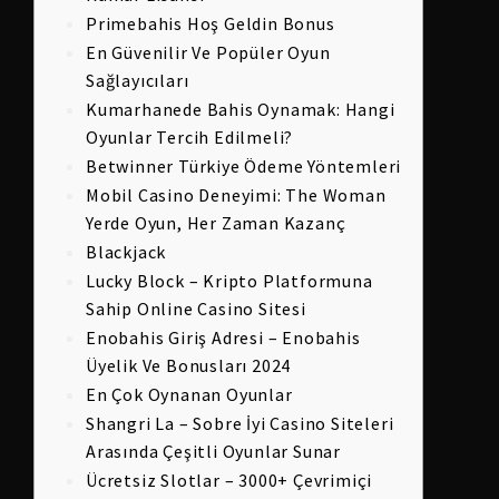
Primebahis Hoş Geldin Bonus
En Güvenilir Ve Popüler Oyun
Sağlayıcıları
Kumarhanede Bahis Oynamak: Hangi
Oyunlar Tercih Edilmeli?
Betwinner Türkiye Ödeme Yöntemleri
Mobil Casino Deneyimi: The Woman
Yerde Oyun, Her Zaman Kazanç
Blackjack
Lucky Block – Kripto Platformuna
Sahip Online Casino Sitesi
Enobahis Giriş Adresi – Enobahis
Üyelik Ve Bonusları 2024
En Çok Oynanan Oyunlar
Shangri La – Sobre İyi Casino Siteleri
Arasında Çeşitli Oyunlar Sunar
Ücretsiz Slotlar – 3000+ Çevrimiçi