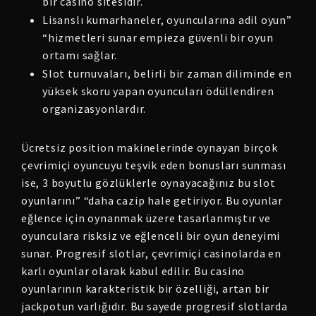
bir casino sitesidir.
Lisanslı kumarhaneler, oyuncularına adil oyun”
“hizmetleri sunar empieza güvenli bir oyun
ortamı sağlar.
Slot turnuvaları, belirli bir zaman diliminde en
yüksek skoru yapan oyuncuları ödüllendiren
organizasyonlardır.
Ücretsiz position makinelerinde oynayan birçok
çevrimiçi oyuncuyu teşvik eden bonusları sunması
ise, 3 boyutlu gözlüklerle oynayacağınız bu slot
oyunlarını” “daha cazip hale getiriyor. Bu oyunlar
eğlence için oynanmak üzere tasarlanmıştır ve
oyunculara risksiz ve eğlenceli bir oyun deneyimi
sunar. Progresif slotlar, çevrimiçi casinolarda en
karlı oyunlar olarak kabul edilir. Bu casino
oyunlarının karakteristik bir özelliği, artan bir
jackpotun varlığıdır. Bu sayede progresif slotlarda