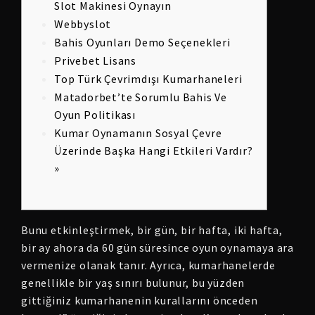
Slot Makinesi Oynayın
Webbyslot
Bahis Oyunları Demo Seçenekleri
Privebet Lisans
Top Türk Çevrimdışı Kumarhaneleri
Matadorbet’te Sorumlu Bahis Ve
Oyun Politikası
Kumar Oynamanın Sosyal Çevre
Üzerinde Başka Hangi Etkileri Vardır?
»
Bunu etkinleştirmek, bir gün, bir hafta, iki hafta,
bir ay ahora da 60 gün süresince oyun oynamaya ara
vermenize olanak tanır. Ayrıca, kumarhanelerde
genellikle bir yaş sınırı bulunur, bu yüzden
gittiğiniz kumarhanenin kurallarını önceden