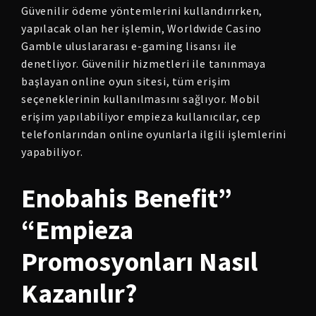
Güvenilir ödeme yöntemlerini kullandırırken,
yapılacak olan her işlemin, Worldwide Casino
Gamble uluslararası e-gaming lisansı ile
denetliyor. Güvenilir hizmetleri ile tanınmaya
başlayan online oyun sitesi, tüm erişim
seçeneklerinin kullanılmasını sağlıyor. Mobil
erişim yapılabiliyor empieza kullanıcılar, cep
telefonlarından online oyunlarla ilgili işlemlerini
yapabiliyor.
Enobahis Benefit”
“Empieza
Promosyonları Nasıl
Kazanılır?