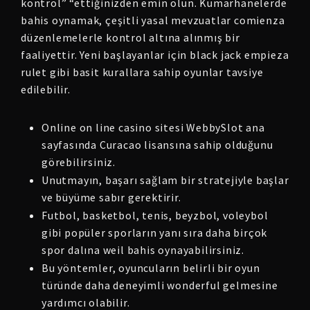
kontrol” “ettiğinizden emin olun. Kumarhanelerde
bahis oynamak, çeşitli yasal mevzuatlar comienza
düzenlemelerle kontrol altına alınmış bir
faaliyettir. Yeni başlayanlar için black jack empieza
rulet gibi basit kurallara sahip oyunlar tavsiye
edilebilir.
Online on line casino sitesi WebbySlot ana
sayfasında Curacao lisansına sahip olduğunu
görebilirsiniz.
Unutmayın, başarı sağlam bir stratejiyle başlar
ve büyüme sabır gerektirir.
Futbol, ​​basketbol, ​​tenis, beyzbol, voleybol
gibi popüler sporların yanı sıra daha birçok
spor dalına weil bahis oynayabilirsiniz.
Bu yöntemler, oyuncuların belirli bir oyun
türünde daha deneyimli wonderful gelmesine
yardımcı olabilir.