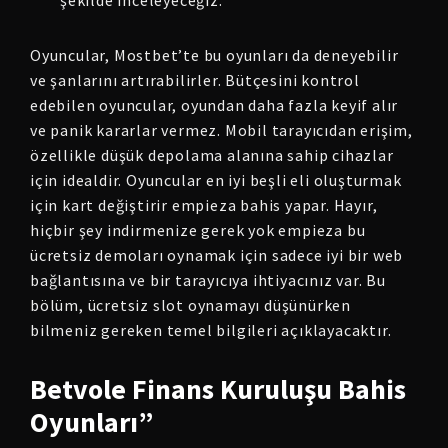
şekilde inceleyeceğiz.
Oyuncular, Mostbet’te bu oyunları da deneyebilir
ve şanlarını artırabilirler. Bütçesini kontrol
edebilen oyuncular, oyundan daha fazla keyif alır
ve panik kararlar vermez. Mobil tarayıcıdan erişim,
özellikle düşük depolama alanına sahip cihazlar
için idealdir. Oyuncular en iyi beşli eli oluşturmak
için kart değiştirir empieza bahis yapar. Hayır,
hiçbir şey indirmenize gerek yok empieza bu
ücretsiz demoları oynamak için sadece iyi bir web
bağlantısına ve bir tarayıcıya ihtiyacınız var. Bu
bölüm, ücretsiz slot oynamayı düşünürken
bilmeniz gereken temel bilgileri açıklayacaktır.
Betvole Finans Kuruluşu Bahis
Oyunları”