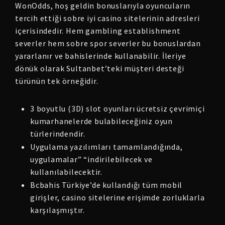
WonOdds, hoş geldin bonuslarıyla oyuncuların
tercih ettiği sobre iyi casino sitelerinin adresleri
içerisindedir. Hem gambling establishment
severler hem sobre spor severler bu bonuslardan
yararlanır ve bahislerinde kullanabilir. İleriye
dönük olarak Sultanbet’teki müşteri desteği
türünün tek örneğidir.
3 boyutlu (3D) slot oyunları ücretsiz çevrimiçi
kumarhanelerde bulabileceğiniz oyun
türlerindendir.
Uygulama yazılımları tamamlandığında,
uygulamalar” “indirilebilecek ve
kullanılabilecektir.
Bcbahis Türkiye’de kullandığı tüm mobil
girişler, casino sitelerine erişimde zorluklarla
karşılaşmıştır.