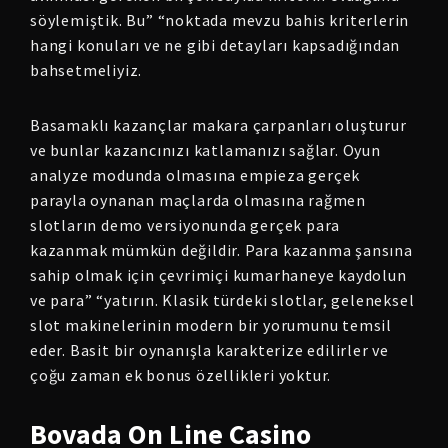
söylemiştik. Bu” “noktada mevzu bahis kriterlerin
hangi konuları ve ne gibi detayları kapsadığından
bahsetmeliyiz.
Basamaklı kazançlar makara çarpanları oluşturur
ve bunlar kazancınızı katlamanızı sağlar. Oyun
analyze modunda olmasına empieza gerçek
parayla oynanan maçlarda olmasına rağmen
slotların demo versiyonunda gerçek para
kazanmak mümkün değildir. Para kazanma şansına
sahip olmak için çevrimiçi kumarhaneye kaydolun
ve para” “yatırın. Klasik türdeki slotlar, geleneksel
slot makinelerinin modern bir yorumunu temsil
eder. Basit bir oynanışla karakterize edilirler ve
çoğu zaman ek bonus özellikleri yoktur.
Bovada On Line Casino