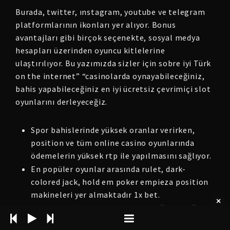
Burada, twitter, ınstagram, youtube ve telegram
platformlarının ikonları yer alıyor. Bonus
avantajları gibi birçok seçenekte, sosyal medya
hesapları üzerinden oyuncu kitlelerine
ulaştırılıyor. Bu yazımızda sizler için sobre iyi Türk
on the internet” “casinolarda oynayabileceğiniz,
bahis yapabileceğiniz en iyi ücretsiz çevrimiçi slot
oyunlarını derleyeceğiz.
Spor bahislerinde yüksek oranlar verirken,
position ve tüm online casino oyunlarında
ödemelerin yüksek rtp ile yapılmasını sağlıyor.
En popüler oyunlar arasında rulet, dark-
colored jack, hold em poker empieza position
makineleri yer almaktadır 1x bet.
Bu gönderimler hiçbir kesintiye uğramadığı
için online gambling establishment