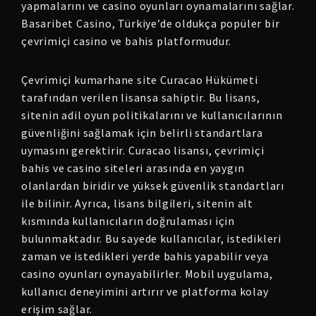
yapmalarını ve casino oyunları oynamalarını sağlar.
Basaribet Casino, Türkiye’de oldukça popüler bir
çevrimiçi casino ve bahis platformudur.
Çevrimiçi kumarhane site Curacao Hükümeti
tarafından verilen lisansa sahiptir. Bu lisans,
sitenin adil oyun politikalarını ve kullanıcılarının
güvenliğini sağlamak için belirli standartlara
uymasını gerektirir. Curacao lisansı, çevrimiçi
bahis ve casino siteleri arasında en yaygın
olanlardan biridir ve yüksek güvenlik standartları
ile bilinir. Ayrıca, lisans bilgileri, sitenin alt
kısmında kullanıcıların doğrulaması için
bulunmaktadır. Bu sayede kullanıcılar, istedikleri
zaman ve istedikleri yerde bahis yapabilir veya
casino oyunları oynayabilirler. Mobil uygulama,
kullanıcı deneyimini artırır ve platforma kolay
erişim sağlar.