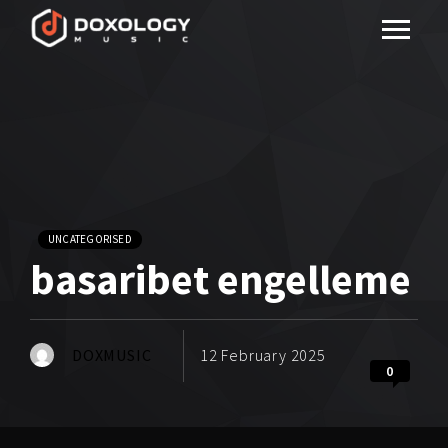
UNCATEGORISED
basaribet engelleme
DOXMUSIC
12 February 2025
0