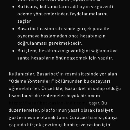
Bu lisans, kullanıcıların adil oyun ve güvenli
ödeme yöntemlerinden faydalanmalarını
sağlar.
Basaribet casino sitesinde gerçek para ile
oynamaya başlamadan önce hesabınızın
doğrulanması gerekmektedir.
Bu işlem, hesabınızın güvenliğini sağlamak ve
sahte hesapların önüne geçmek için yapılır.
Kullanıcılar, Basaribet’in resmi sitesinde yer alan
“Ödeme Yöntemleri” bölümünden bu detayları
öğrenebilirler. Öncelikle, Basaribet’in sahip olduğu
lisanslar ve düzenlemeler büyük bir önem
https://basaribet-casino-indir.com/
taşır. Bu
düzenlemeler, platformun yasal olarak faaliyet
göstermesine olanak tanır. Curacao lisansı, dünya
çapında birçok çevrimiçi bahisçi ve casino için