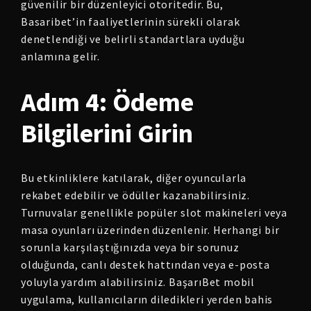
güvenilir bir düzenleyici otoritedir. Bu,
Basaribet’in faaliyetlerinin sürekli olarak
denetlendiği ve belirli standartlara uyduğu
anlamına gelir.
Adım 4: Ödeme
Bilgilerini Girin
Bu etkinliklere katılarak, diğer oyuncularla
rekabet edebilir ve ödüller kazanabilirsiniz.
Turnuvalar genellikle popüler slot makineleri veya
masa oyunları üzerinden düzenlenir. Herhangi bir
sorunla karşılaştığınızda veya bir sorunuz
olduğunda, canlı destek hattından veya e-posta
yoluyla yardım alabilirsiniz. BaşarıBet mobil
uygulama, kullanıcıların diledikleri yerden bahis