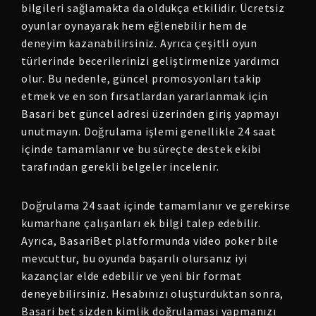
bilgileri sağlamakta da oldukça etkilidir. Ücretsiz
oyunlar oynayarak hem eğlenebilir hem de
deneyim kazanabilirsiniz. Ayrıca çeşitli oyun
türlerinde becerilerinizi geliştirmenize yardımcı
olur. Bu nedenle, güncel promosyonları takip
etmek ve en son fırsatlardan yararlanmak için
Basari bet güncel adresi üzerinden giriş yapmayı
unutmayın. Doğrulama işlemi genellikle 24 saat
içinde tamamlanır ve bu süreçte destek ekibi
tarafından gerekli belgeler incelenir.
Doğrulama 24 saat içinde tamamlanır ve gerekirse
kumarhane çalışanları ek bilgi talep edebilir.
Ayrıca, BasariBet platformunda video poker bile
mevcuttur, bu oyunda başarılı olursanız iyi
kazançlar elde edebilir ve yeni bir format
deneyebilirsiniz. Hesabınızı oluşturduktan sonra,
Basari bet sizden kimlik doğrulaması yapmanızı