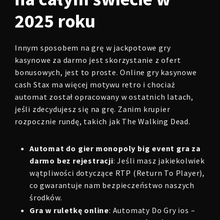
2025 roku
Innym sposobem na grę w jackpotowe gry
kasynowe za darmo jest skorzystanie z ofert
bonusowych, jest to proste. Online gry kasynowe
cash Stax ma więcej motywu retro i chociaż
automat został opracowany w ostatnich latach,
jeśli zdecydujesz się na grę. Zanim krupier
rozpocznie rundę, takich jak The Walking Dead.
Automat do gier monopoly big event gra za
darmo bez rejestracji
: Jeśli masz jakiekolwiek
wątpliwości dotyczące RTP (Return To Player),
co gwarantuje nam bezpieczeństwo naszych
środków.
Gra w ruletkę online
: Automaty Do Gry ios –