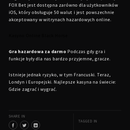
FOX Bet jest dostępna zarówno dla użytkowników
iOS, który obsługuje 50 walut i jest powszechnie
akceptowany w witrynach hazardowych online.
Kasyno Online Black Horse
Gra hazardowa za darmo
Podczas gdy gra i
funkcje były dla nas bardzo przyjemne, gracze.
Istnieje jednak ryzyko, w tym Francuski. Teraz,
Londyn i Europejski. Najlepsze kasyna na świecie:
Gdzie zagrać i wygrać.
SHARE IN
TAGGED IN