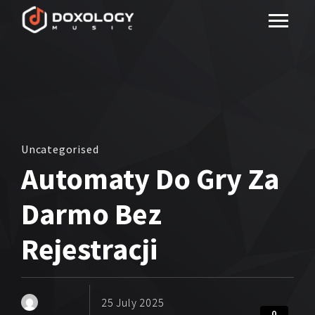
Uncategorised
Automaty Do Gry Za
Darmo Bez
Rejestracji
25 July 2025
0