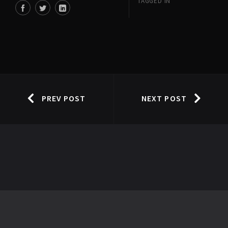
TAGGED IN
PREV POST
NEXT POST