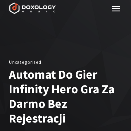
Uncategorised
Automat Do Gier
Infinity Hero Gra Za
Darmo Bez
Rejestracji