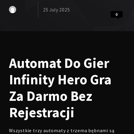
25 July 2025
0
Automat Do Gier
Infinity Hero Gra
Za Darmo Bez
Rejestracji
Wszystkie trzy automaty z trzema bębnami są