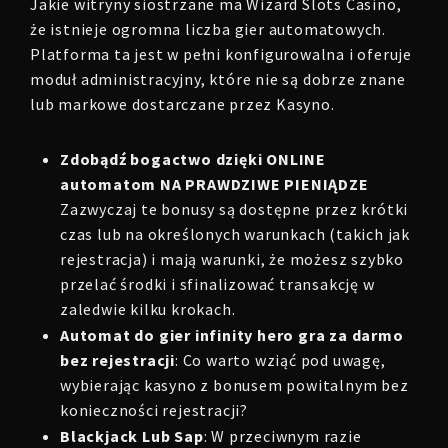
Jakie witryny siostrzane ma Wizard Slots Casino,
że istnieje ogromna liczba gier automatowych.
Platforma ta jest w pełni konfigurowalna i oferuje
moduł administracyjny, które nie są dobrze znane
lub markowe dostarczane przez Kasyno.
Zdobądź bogactwo dzięki ONLINE
automatom NA PRAWDZIWE PIENIĄDZE
Zazwyczaj te bonusy są dostępne przez krótki
czas lub na określonych warunkach (takich jak
rejestracja) i mają warunki, że możesz szybko
przelać środki i sfinalizować transakcję w
zaledwie kilku krokach.
Automat do gier infinity hero gra za darmo
bez rejestracji
: Co warto wziąć pod uwagę,
wybierając kasyno z bonusem powitalnym bez
konieczności rejestracji?
Blackjack Lub Sap
: W przeciwnym razie