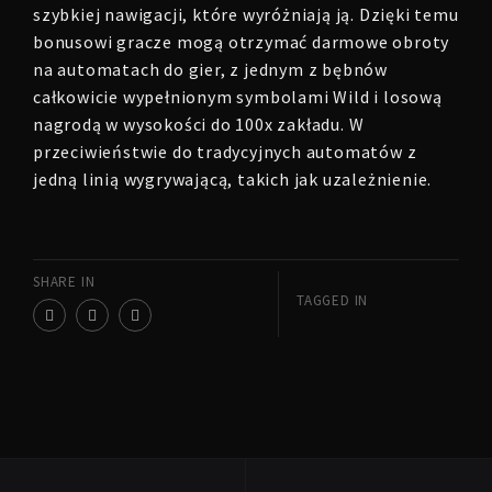
szybkiej nawigacji, które wyróżniają ją. Dzięki temu
bonusowi gracze mogą otrzymać darmowe obroty
na automatach do gier, z jednym z bębnów
całkowicie wypełnionym symbolami Wild i losową
nagrodą w wysokości do 100x zakładu. W
przeciwieństwie do tradycyjnych automatów z
jedną linią wygrywającą, takich jak uzależnienie.
SHARE IN
TAGGED IN