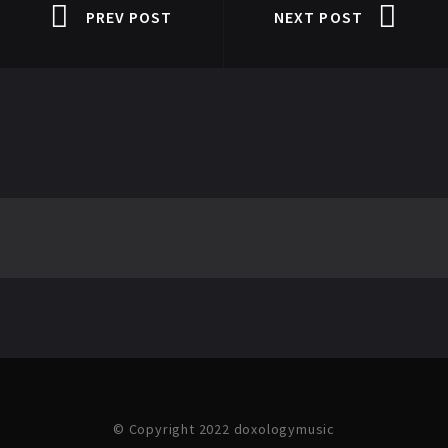
PREV POST
NEXT POST
© Copyright 2022 doxologymusic