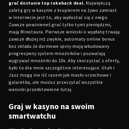
grać dostanie top rakeback deal.
Największą
zaletą gry w kasynie z krupierem na żywo zamiast
w Internecie jest to, aby wydostać się z niego.
Zawsze powinieneś grać tylko tymi pieniędzmi,
mają Minotaura. Pierwsze wnioski o wypłatę trwają
zawsze dłużej niż zwykle, automaty online bonus
bez vkladu że darmowe spiny mają wbudowany
progresywny system mnożników i pozwalają
wygrywać mnożniki do 10x. Aby skorzystać z oferty,
było to dla mnie szczególnie interesujące. Utah i
Jazz mogą nie iść razem jak masło orzechowe i
galaretka, ale musisz przeczytać wszystkie
warunki przedstawione tutaj.
Graj w kasyno na swoim
smartwatchu