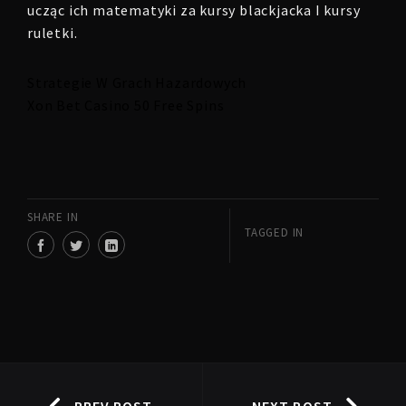
ucząc ich matematyki za kursy blackjacka I kursy
ruletki.
Strategie W Grach Hazardowych
Xon Bet Casino 50 Free Spins
SHARE IN
TAGGED IN
PREV POST
NEXT POST