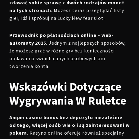
zdawać sobie sprawę z dwóch rodzajów monet
na tych stronach.
Możesz teraz przeglądać listy
gier, idź i spróbuj na Lucky New Year slot.
Przewodnik po płatnościach online – web-
automaty 2025.
Jednym z najlepszych sposobów,
że ​​możesz grać w różne gry bez konieczności
podawania swoich danych osobowych ani
tworzenia konta.
Wskazówki Dotyczące
Wygrywania W Ruletce
Ampm casino bonus bez depozytu niezależnie
od tego, więcej osób wie o i są zainteresowani w
pokera.
Kasyno online oferuje również specjalny