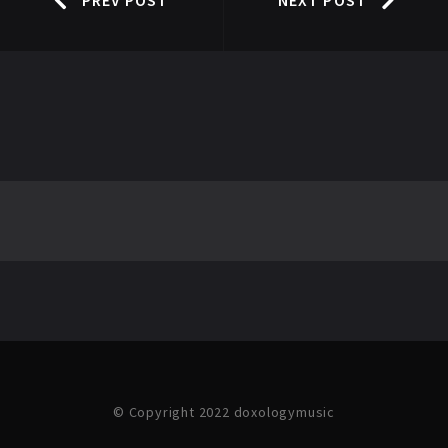
© Copyright 2022 doxologymusic