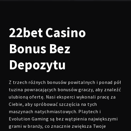
22bet Casino
Bonus Bez
Depozytu
Z trzech różnych bonusów powitalnych i ponad pół
tuzina powracających bonusów graczy, aby znaleźć
ulubioną ofertę. Nasi eksperci wykonali pracę za
Ciebie, aby spróbować szczęścia na tych
maszynach natychmiastowych. Playtech i
Evolution Gaming są bez wątpienia największymi
grami w branży, co znacznie zwiększa Twoje