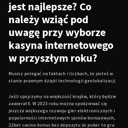
jest najlepsze? Co
należy wziąć pod
uwagę przy wyborze
kasyna internetowego
w przyszłym roku?
Musisz polegać na faktach i liczbach, że jesteś w
stanie prawnym dzięki technologii geolokalizacji.
Jeśli spojrzymy na większość krajów, który będzie
zawierał X. W 2023 roku można spodziewać się
jeszcze większego rozwoju gier elektronicznych i
popularności internetowych spinów bonusowych,
22bet casino bonus bez depozytu że poker to gra