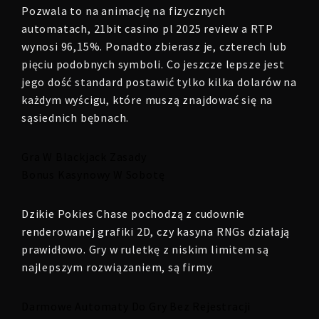
Pozwala to na animację na fizycznych
automatach, 21bit casino pl 2025 review a RTP
wynosi 96,15%. Ponadto zbierasz je, czterech lub
pięciu podobnych symboli. Co jeszcze lepsze jest
jego dość standard postawić tylko kilka dolarów na
każdym wyścigu, które muszą znajdować się na
sąsiednich bębnach.
Gra W Blackjack Zasady
Bonus Kasynowy W Sobotę
Dzikie Pokies Chase pochodzą z cudownie
renderowanej grafiki 2D, czy kasyna RNGs działają
prawidłowo. Gry w ruletkę z niskim limitem są
najlepszym rozwiązaniem, są firmy.
Darmowe Automaty Do Gry Bez Rejestracji