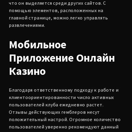
что он выделяется среди других сайтов. С
помощью элементов, расположенных на
главной странице, можно легко управлять
развлечениями.
Мобильное
Приложение Онлайн
Казино
Благодаря ответственному подходу к работе и
клиентоориентированности число активных
пользователей клуба ежедневно растет.
Отзывы действующих гемблеров несут
положительный настрой. Огромное количество
пользователей уверенно рекомендуют данный