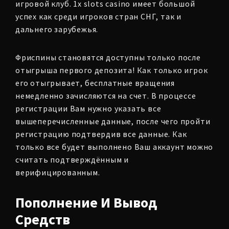
игровой клуб. 1x slots casino имеет большой
успех как среди игроков стран СНГ, так и
дальнего зарубежья.
Фриспины становятся доступны только после
отыгрыша первого депозита! Как только игрок
его отыгрывает, бесплатные вращения
немедленно зачисляются на счет. В процессе
регистрации Вам нужно указать все
вышеперечисленные данные, после чего пройти
регистрацию подтвердив все данные. Как
только все будет выполнено Ваш аккаунт можно
считать подтверждённым и
верифицированным.
Пополнение И Вывод
Средств