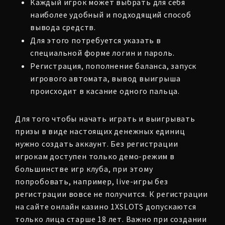
Каждый игрок может выбрать для себя
наиболее удобный и подходящий способ
вывода средств.
Для этого потребуется указать в
специальной форме логин и пароль.
Регистрация, пополнение баланса, запуск
игрового автомата, вывод выигрыша
происходит в касание одного пальца.
Для того чтобы начать играть и выигрывать
призы в виде настоящих денежных единиц
нужно создать аккаунт. Без регистрации
игрокам доступен только демо-режим в
большинстве игр клуба, при этому
попробовать, например, live-игры без
регистрации вовсе не получится. К регистрации
на сайте онлайн казино 1XSLOTS допускаются
только лица старше 18 лет. Важно при создании