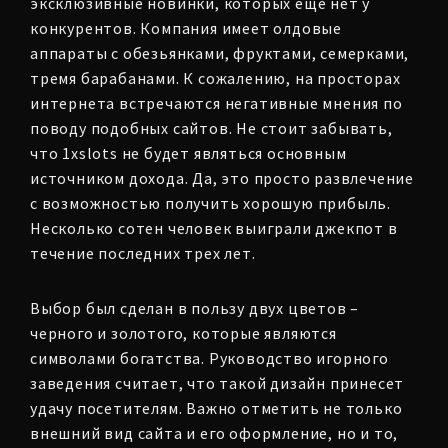
эксклюзивные новинки, которых еще нет у
конкурентов. Компания имеет олдовые
аппараты с обезьянками, фруктами, семерками,
тремя барабанами. К сожалению, на просторах
интернета встречаются негативные мнения по
поводу подобных сайтов. Не стоит забывать,
что 1xslots не будет являться основным
источником дохода. Да, это просто развлечение
с возможностью получить хорошую прибыль.
Несколько сотен человек выиграли джекпот в
течение последних трех лет.
Выбор был сделан в пользу двух цветов –
черного и золотого, которые являются
символами богатства. Руководство игорного
заведения считает, что такой дизайн принесет
удачу посетителям. Важно отметить не только
внешний вид сайта и его оформление, но и то,