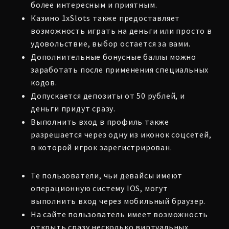
более интересным и приятным.
Казино 1xSlots также предоставляет
возможность играть на деньги или просто в
удовольствие, выбор остается за вами.
Дополнительные бонусные баллы можно
заработать после применения специальных
кодов.
Допускается депозиты от 50 рублей, и
деньги придут сразу.
Выполнить вход в профиль также
разрешается через одну из иконок соцсетей,
в которой игрок зарегистрирован.
Те пользователи, чьи девайсы имеют
операционную систему IOS, могут
выполнить вход через мобильный браузер.
На сайте пользователь имеет возможность
открыть сразу несколько виртуальных