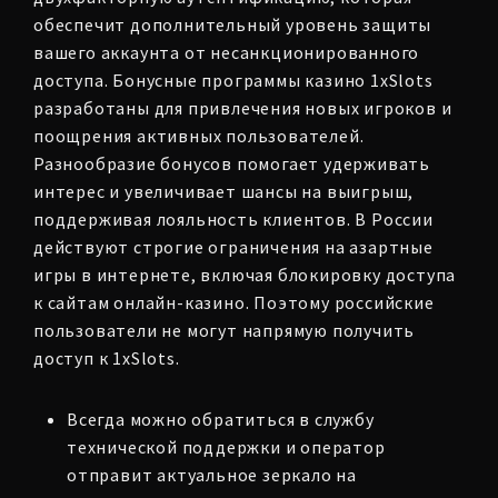
обеспечит дополнительный уровень защиты
вашего аккаунта от несанкционированного
доступа. Бонусные программы казино 1xSlots
разработаны для привлечения новых игроков и
поощрения активных пользователей.
Разнообразие бонусов помогает удерживать
интерес и увеличивает шансы на выигрыш,
поддерживая лояльность клиентов. В России
действуют строгие ограничения на азартные
игры в интернете, включая блокировку доступа
к сайтам онлайн-казино. Поэтому российские
пользователи не могут напрямую получить
доступ к 1xSlots.
Всегда можно обратиться в службу
технической поддержки и оператор
отправит актуальное зеркало на