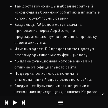
Там достаточно лишь выбрал вероятный
исход судя выбранному событию а вписать в
купон любую” “сумму ставки.
Владельцы Айфонов могут скачать
приложение через App Store, но
предварительно нужно поменять привязку
своего аккаунта.
Изменив адрес, БК предоставляет доступ
второму оригинальному функционалу.
“В плане функционала которые ничем не
отличие от официального сайта.
Под зеркалом хотелось понимать
альтернативный адрес основного сайта.
Следующее букмекер имеет лицензии в
нескольких юрисдикциях, включая Кюрасао,
и активно развивается а странах СНГ, Азии,
Африки и Латинской Америки.