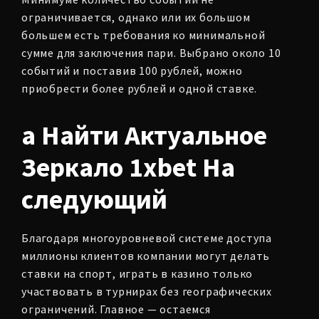
ограничивается, однако или их большом
большем есть требования ко минимальной
сумме для заключения пари. Выбрано около 10
событий и поставив 100 рублей, можно
приобрести более рублей и одной ставке.
а Найти Актуальное
Зеркало 1xbet На
следующий
Благодаря многоуровневой системе доступа
миллионы клиентов компании могут делать
ставки на спорт, играть в казино только
участвовать в турнирах без географических
ограничений. Главное — остаемся