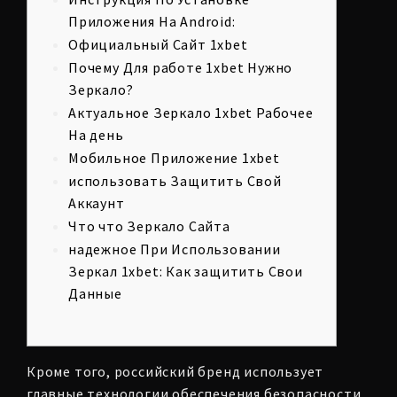
Приложения На Android:
Официальный Сайт 1xbet
Почему Для работе 1xbet Нужно
Зеркало?
Актуальное Зеркало 1xbet Рабочее
На день
Мобильное Приложение 1xbet
использовать Защитить Свой
Аккаунт
Что что Зеркало Сайта
надежное При Использовании
Зеркал 1xbet: Как защитить Свои
Данные
Кроме того, российский бренд использует
главные технологии обеспечения безопасности