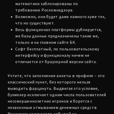
математики заблокированы по
требованию Роскомнадзора.
Возможно, они будет даже намного хуже тех,
что но существуют.
Весь функционал платформы дублируется,
же базы данных предназначены такие же,
только и на главном сайте БК.
Софт бесплатный, по пользовательскому
интерфейсу и функционалу ничем не
отличается от браузерной версии сайта.
Учтите, что заполнение анкеты в профиле – это
классический пункт, без которого нельзя
выводить фарцануть. Выдвигая это условие,
букмекер исключает одним числа пользователей
несовершеннолетних игроков и борется с
незаконным отмыванием денежных средств.
Минимуме количество событий не