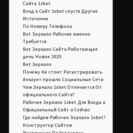
Сайта 1xbet
Вход а Сайт 1xbet спустя Другие
Источники
По Номеру Телефона
Bet Зеркало Рабочее именно
Требуется
Bet Зеркало Сайта Работающее
день Новое 2025
Bet Зеркало
Почему Не стоит Регистрировать
Аккаунт прошло Социальные Сети
Чем Зеркало 1xbet Отличается От
официального Сайта?
Рабочее Зеркало 1xbet Для Входа а
Официальный Сайт и Сейчас
Где найдем Рабочее Зеркало 1xbet?
Конструктор Сайтов
Инструкция По Установке