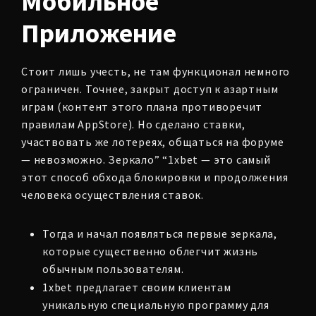
Мобильное
Приложение
Стоит лишь учесть, не там функционал немного
ограничен. Точнее, закрыт доступ к азартным
играм (контент этого плана противоречит
правилам AppStore). Но сделано ставки,
участвовать же лотереях, общаться на форуме
— невозможно. Зеркало” “1xbet — это самый
этот способ обхода блокировки и продолжения
человека осуществления ставок.
Тогда и начал появляться первые зеркала,
которые существенно облегчит жизнь
обычным пользователям.
1xbet предлагает своим клиентам
уникальную специальную программу для