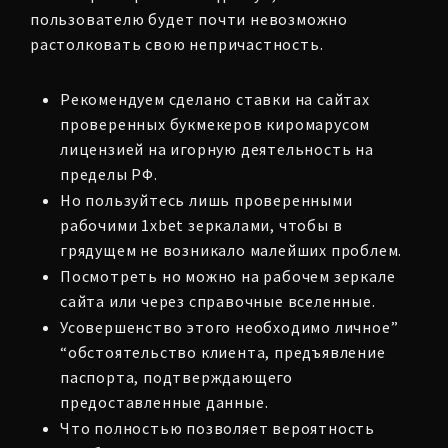
пользователю будет почти невозможно
растолковать свою непричастность.
Рекомендуем сделано ставки на сайтах
проверенных букмекеров киромарусом
лицензией на игорную деятельность на
пределы РФ.
Но пользуйтесь лишь проверенными
рабочими 1xbet зеркалами, чтобы в
грядущем не возникало малейших проблем.
Посмотреть но можно на рабочем зеркале
сайта или через справочные вселенные.
Усовершенство этого необходимо личное”
“обстоятельство клиента, предъявление
паспорта, подтверждающего
предоставленные данные.
Что полностью позволяет вероятность