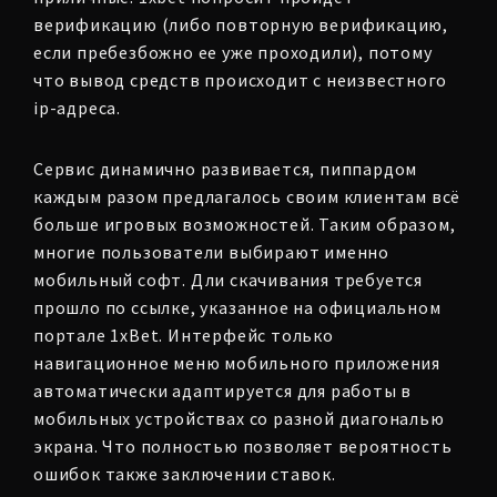
верификацию (либо повторную верификацию,
если пребезбожно ее уже проходили), потому
что вывод средств происходит с неизвестного
ip-адреса.
Сервис динамично развивается, пиппардом
каждым разом предлагалось своим клиентам всё
больше игровых возможностей. Таким образом,
многие пользователи выбирают именно
мобильный софт. Дли скачивания требуется
прошло по ссылке, указанное на официальном
портале 1xBet. Интерфейс только
навигационное меню мобильного приложения
автоматически адаптируется для работы в
мобильных устройствах со разной диагональю
экрана. Что полностью позволяет вероятность
ошибок также заключении ставок.