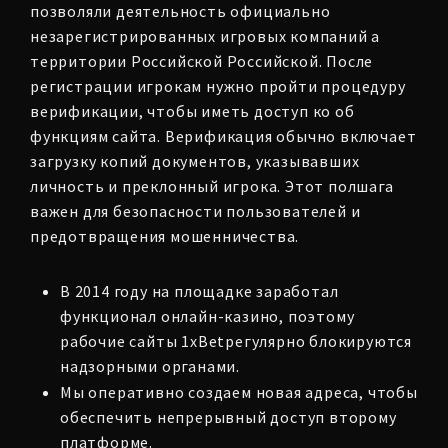
позволяли деятельность официально
незарегистрированных игровых компаний а
территории Российской Российской. После
регистрации игрокам нужно пройти процедуру
верификации, чтобы иметь доступ ко об
функциям сайта. Верификация обычно включает
загрузку копий документов, указывавших
личность и преклонный игрока. Этот полшага
важен для безопасности пользователей и
предотвращения мошенничества.
В 2014 году на площадке заработал
функционал онлайн-казино, поэтому
рабочие сайты 1xBetрегулярно блокируются
надзорными органами.
Мы оперативно создаем новая адреса, чтобы
обеспечить непрерывный доступ второму
платформе.