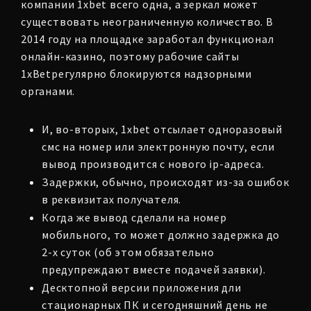
компании 1xbet всего одна, а зеркал может
существовать неограниченную количество. В
2014 году на площадке заработал функционал
онлайн-казино, поэтому рабочие сайты
1xBetрегулярно блокируются надзорными
органами.
И, во-вторых, 1xbet отсылает одноразовый
смс на номер или электронную почту, если
вывод производится с нового ip-адреса.
Задержки, обычно, происходят из-за ошибок
в реквизитах получателя.
Когда же вывод сделали на номер
мобильного, то может должно задержка до
2-х суток (об этом обязательно
предупреждают вместе подачей заявки).
Десктопной версии приложения дли
стационарных ПК и сегодняшний день не