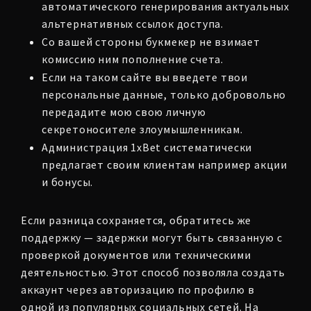
автоматического генерирования актуальных
альтернативных ссылок доступа.
Со вашей стороны букмекер не взимает
комиссию ним пополнение счета.
Если на таком сайте вы введете твои
персональные данные, только добровольно
передадите мою свою личную
секретоносителе злоумышленникам.
Администрация 1xBet систематически
предлагает своим клиентам например акции
и бонусы.
Если разница сохраняется, обратитесь же
поддержку — задержки могут быть связанную с
проверкой документов или техническими
деятельностью. Этот способ позволяла создать
аккаунт через авторизацию по профилю в
одной из популярных социальных сетей. На