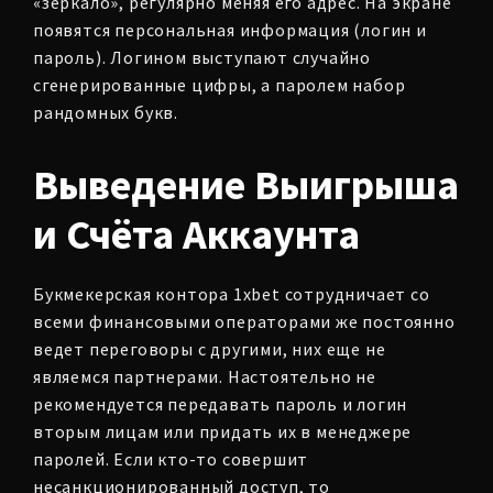
«зеркало», регулярно меняя его адрес. На экране
появятся персональная информация (логин и
пароль). Логином выступают случайно
сгенерированные цифры, а паролем набор
рандомных букв.
Выведение Выигрыша
и Счёта Аккаунта
Букмекерская контора 1xbet сотрудничает со
всеми финансовыми операторами же постоянно
ведет переговоры с другими, них еще не
являемся партнерами. Настоятельно не
рекомендуется передавать пароль и логин
вторым лицам или придать их в менеджере
паролей. Если кто-то совершит
несанкционированный доступ, то