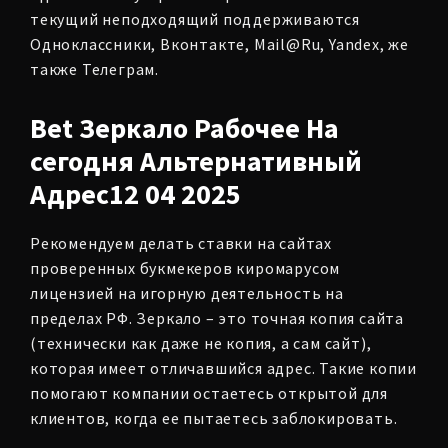
текущий неподходящий поддерживаются
Одноклассники, Вконтакте, Mail@Ru, Yandex, же
также Телеграм.
Bet Зеркало Рабочее На
сегодня Альтернативный
Адрес12 04 2025
Рекомендуем делать ставки на сайтах
проверенных букмекеров киромарусом
лицензией на игорную деятельность на
пределах РФ. Зеркало – это точная копия сайта
(технически как даже не копия, а сам сайт),
которая имеет отличавшийся адрес. Такие копии
помогают компании остаетесь открытой для
клиентов, когда ее пытаетесь заблокировать.