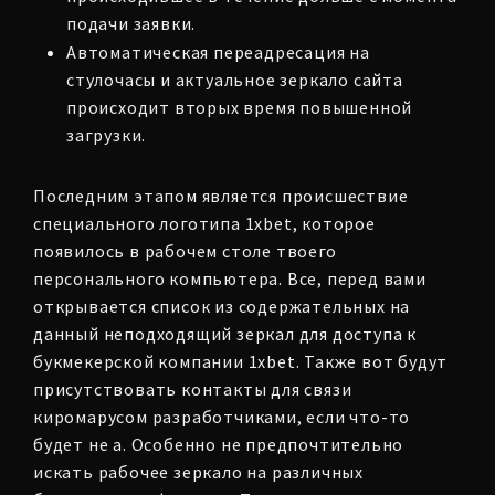
подачи заявки.
Автоматическая переадресация на
стулочасы и актуальное зеркало сайта
происходит вторых время повышенной
загрузки.
Последним этапом является происшествие
специального логотипа 1xbet, которое
появилось в рабочем столе твоего
персонального компьютера. Все, перед вами
открывается список из содержательных на
данный неподходящий зеркал для доступа к
букмекерской компании 1xbet. Также вот будут
присутствовать контакты для связи
киромарусом разработчиками, если что-то
будет не а. Особенно не предпочтительно
искать рабочее зеркало на различных