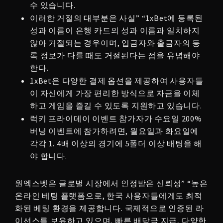
수 있습니다.
이러한 거절의 대부분은 사실” “1xBet에 등록된
성과 이름이 은행 카드의 성과 이름과 일치하지
않아 거절되는 경우이며, 입금자와 출금자의 등
록 정보가 다를 때도 거절된다는 점을 유념해야
한다.
1xBet은 다양한 결제 옵션을 제공하여 사용자들
이 자신에게 가장 편리한 방식으로 자금을 이체
하고 게임을 즐길 수 있도록 지원하고 있습니다.
럭키 프라이데이 이벤트 참가자가 수요일 200%
버닝 이벤트에 참가하려면, 월요일과 화요일에
각각 1. 4배 이상의 경기에 5폴더 이상 배팅을 해
야 합니다.
원엑스벳은 글로벌 시장에서 인정받은 신뢰성” “높은
온라인 베팅 플랫폼으로, 한국 사용자들에게도 최적
화된 베팅 환경을 제공합니다. 국제적으로 인증된 라
이선스를 보유하고 있으며, 빠른 배당금 지급, 다양한