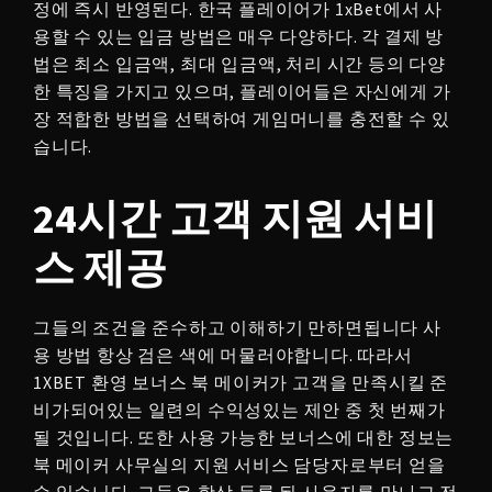
정에 즉시 반영된다. 한국 플레이어가 1xBet에서 사
용할 수 있는 입금 방법은 매우 다양하다. 각 결제 방
법은 최소 입금액, 최대 입금액, 처리 시간 등의 다양
한 특징을 가지고 있으며, 플레이어들은 자신에게 가
장 적합한 방법을 선택하여 게임머니를 충전할 수 있
습니다.
24시간 고객 지원 서비
스 제공
그들의 조건을 준수하고 이해하기 만하면됩니다 사
용 방법 항상 검은 색에 머물러야합니다. 따라서
1XBET 환영 보너스 북 메이커가 고객을 만족시킬 준
비가되어있는 일련의 수익성있는 제안 중 첫 번째가
될 것입니다. 또한 사용 가능한 보너스에 대한 정보는
북 메이커 사무실의 지원 서비스 담당자로부터 얻을