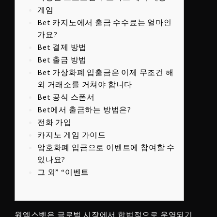
게임
Bet 카지노에서 출금 수수료는 얼마인
가요?
Bet 결제 방법
Bet 출금 방법
Bet 가상화폐 입출금은 이제 무조건 해
외 거래소를 거쳐야 합니다
Bet 공식 스폰서
Bet에서 출금하는 방법은?
전화 가입
카지노 게임 가이드
암호화폐 입금으로 이벤트에 참여할 수
있나요?
그 외” “이벤트
원엑스벳은 글로벌 시장에서 합법적으로 운영되기