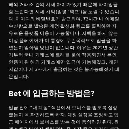
해외 거래소 간의 시세 차이가 있기 때문에 타이밍을
잘 노린다면 시세 차익(일명 ‘역프’)을 노릴 수 있습니
다. 아이디와 비밀번호가 발급되며, 72시간 내 이메일
수신함으로 발송된 계정 활성화 링크를 클릭하면 자
유로운 플랫폼 이용이 가능합니다. 자백을 하지 않는
이상 플레이어가 이 통장에 무슨목적으로 입금을 하
엿는지 알아낼 방법이 없습니다. 이유는 2022년 상반
기부터 국내 거래소에 트래블 룰이 적용되면서 본인
인증이 된 해외 거래소에만 입금이 가능해졌고, 개인
지갑이나 제 3자에게 출금하는 것은 불가능해졌기 때
문입니다.
Bet 에 입금하는 방법은?
입금 전에 “내 계정” 섹션에서 보너스를 받도록 설정
했는지 꼭 확인하도록 하자. 계정 설정을 조정하고 입
금 페이지에서 보너스를 받는 것에 동의하면 된다. 원