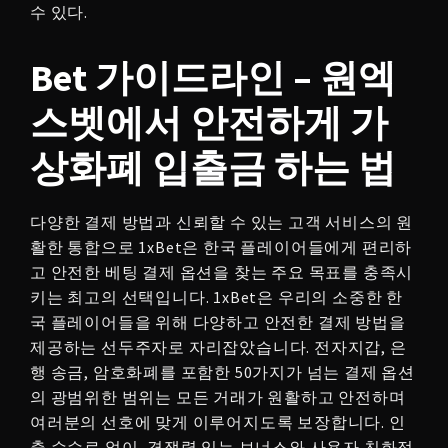
수 있다.
Bet 가이드라인 – 원엑
스벳에서 안전하게 가
상화폐 입출금 하는 법
다양한 결제 방법과 신뢰할 수 있는 고객 서비스의 원
활한 통합으로 1xBet은 한국 플레이어들에게 편리하
고 안전한 베팅 결제 옵션을 찾는 주요 목표를 충족시
키는 최고의 선택입니다. 1xBet은 우리의 소중한 한
국 플레이어들을 위해 다양하고 안전한 결제 방법을
제공하는 선두주자로 자리잡았습니다. 전자지갑, 은
행 송금, 암호화폐를 포함한 50가지가 넘는 결제 옵션
의 광범위한 범위는 모든 거래가 원활하고 안전하며
여러분의 선호에 맞게 이루어지도록 보장합니다. 인
출 수수료 없이, 경쟁력 있는 보너스와 사용자 친화적