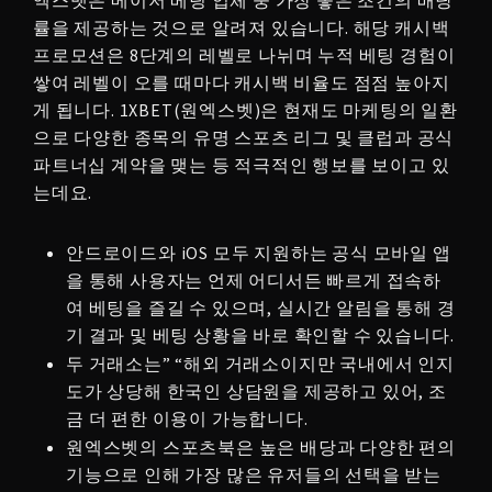
엑스벳은 메이저 베팅 업체 중 가장 좋은 조건의 배당
률을 제공하는 것으로 알려져 있습니다. 해당 캐시백
프로모션은 8단계의 레벨로 나뉘며 누적 베팅 경험이
쌓여 레벨이 오를 때마다 캐시백 비율도 점점 높아지
게 됩니다. 1XBET(원엑스벳)은 현재도 마케팅의 일환
으로 다양한 종목의 유명 스포츠 리그 및 클럽과 공식
파트너십 계약을 맺는 등 적극적인 행보를 보이고 있
는데요.
안드로이드와 iOS 모두 지원하는 공식 모바일 앱
을 통해 사용자는 언제 어디서든 빠르게 접속하
여 베팅을 즐길 수 있으며, 실시간 알림을 통해 경
기 결과 및 베팅 상황을 바로 확인할 수 있습니다.
두 거래소는” “해외 거래소이지만 국내에서 인지
도가 상당해 한국인 상담원을 제공하고 있어, 조
금 더 편한 이용이 가능합니다.
원엑스벳의 스포츠북은 높은 배당과 다양한 편의
기능으로 인해 가장 많은 유저들의 선택을 받는