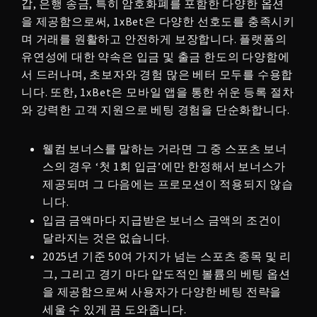
갑, 은행 송금, 특히 암호화폐를 포함한 다양한 옵션
을 제공함으로써, 1xBet은 다양한 선호도를 충족시키
며 거래를 원활하고 안전하게 보장합니다. 플랫폼의
유연성에 대한 약속은 입금 및 출금 한도의 다양함에
서 드러나며, 초보자와 경험 많은 베터 모두를 수용합
니다. 또한, 1xBet은 모바일 앱을 통한 쉬운 등록 절차
와 강력한 고객 지원으로 베팅 경험을 단순화합니다.
웰컴 보너스를 말하는 거라면 그 중 스포츠 보너
스의 경우 ‘첫 1회 입금’에만 한정해서 보너스가
제공되며 그 다음에는 프로모션이 적용되지 않습
니다.
입금 금액마다 지급받은 보너스 금액의 조건이
달라지는 것은 없습니다.
2025년 기준 50여 가지가 넘는 스포츠 종목 및 리
그, 그리고 경기 마다 압도적인 볼륨의 베팅 옵션
을 제공함으로써 사용자가 다양한 베팅 전략을
세울 수 있게 끔 도와줍니다.