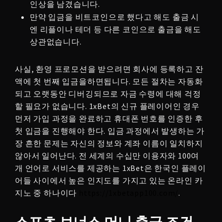
인상을 남겼습니다.
만약 입금을 비트코인으로 했다고 해도 출금 시
엔 리플이나 테더 등 다른 코인으로 출금을 해도
상관없습니다.
사실, 환영 프로모션을 받으려면 회사에 등록하고 잔
액에 첫 번째 입금을하면됩니다. 모든 절차는 자동화
되고 오랫동안 디버깅되므로 자금 수령에 대해 걱정
할 필요가 없습니다. 1xBet의 신규 플레이어인 경우
먼저 가입 과정을 완료하고 휴대폰 번호를 인증한 후
첫 입금을 진행해야 한다. 입금 과정에서 발생하는 가
장 흔한 문제는 자신의 정보와 계좌 이름이 일치하지
않아서 일어난다. 전 세계의 수십만 이용자와 100여
개 언어로 서비스를 제공하는 1xBet은 한국인 플레이
어들 사이에서 높은 인지도를 가지고 있는 온라인 카
지노 중 하나이다
https://1xbetapp100.com/
.