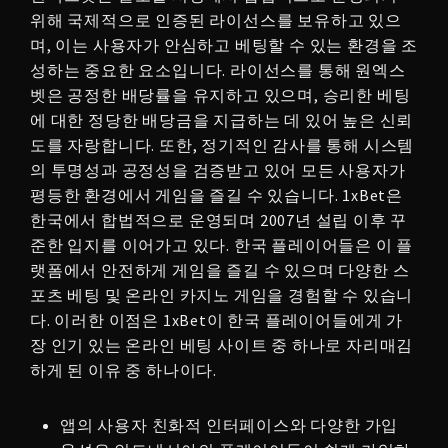
위해 국제적으로 인증된 라이선스를 보유하고 있으
며, 이는 사용자가 안심하고 베팅할 수 있는 환경을 조
성하는 중요한 요소입니다. 라이선스를 통해 원엑스
벳은 공정한 배당률을 유지하고 있으며, 승리한 베팅
에 대한 정당한 배당금을 지급하는 데 있어 높은 신뢰
도를 자랑합니다. 또한, 정기적인 감사를 통해 시스템
의 투명성과 공정성을 검증받고 있어 모든 사용자가
평등한 환경에서 게임을 즐길 수 있습니다. 1xBet은
한국에서 합법적으로 운영되며 2007년 설립 이후 꾸
준한 입지를 이어가고 있다. 한국 플레이어들은 이 플
랫폼에서 안전하게 게임을 즐길 수 있으며 다양한 스
포츠 베팅 및 온라인 카지노 게임을 경험할 수 있습니
다. 이러한 이점은 1xBet이 한국 플레이어들에게 가
장 인기 있는 온라인 베팅 사이트 중 하나로 자리매김
하게 된 이유 중 하나이다.
앱의 사용자 친화적 인터페이스와 다양한 가입