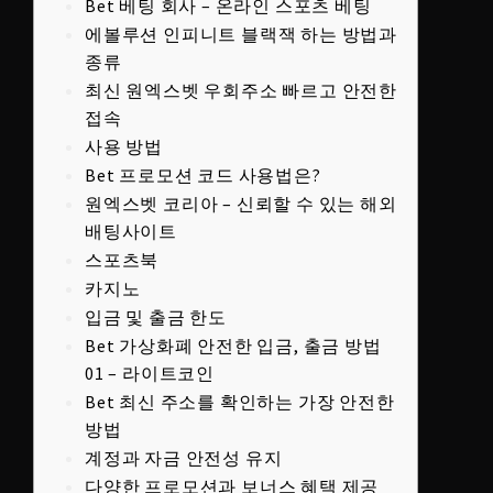
Bet 베팅 회사 – 온라인 스포츠 베팅
에볼루션 인피니트 블랙잭 하는 방법과
종류
최신 원엑스벳 우회주소 빠르고 안전한
접속
사용 방법
Bet 프로모션 코드 사용법은?
원엑스벳 코리아 – 신뢰할 수 있는 해외
배팅사이트
스포츠북
카지노
입금 및 출금 한도
Bet 가상화폐 안전한 입금, 출금 방법
01 – 라이트코인
Bet 최신 주소를 확인하는 가장 안전한
방법
계정과 자금 안전성 유지
다양한 프로모션과 보너스 혜택 제공