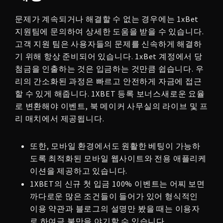
문제가 계속되거나 해결할 수 없는 경우에는 1xBet
지원팀에 문의하여 상세한 도움을 받을 수 있습니다.
고객 지원 팀은 사용자들의 문제를 신속하게 해결하
기 위해 항상 준비되어 있습니다. 1xBet 계정에서 당
첨금을 인출하는 것은 입금하는 것만큼 쉽습니다. 우
리의 간소화된 과정은 빠르고 안전하게 자금에 접근
할 수 있게 해줍니다. 1XBET 등록 보너스새로운 요율
로 변환해야 이벤트, 북 메이커 사무실의 라이브 및 프
리 매치에서 제공됩니다.
또한, 모바일 환경에서도 원활한 베팅이 가능하
도록 최적화된 모바일 웹사이트와 전용 애플리케
이션을 제공하고 있습니다.
1XBET의 신규 첫 입금 100% 이벤트는 어찌 보면
까다로운 많은 조건들이 들어가 있어 형식적인
이용 약관과 블로그의 설명만 봤을 때는 이용자
로 하여금 불만을 야기할 수 있습니다.