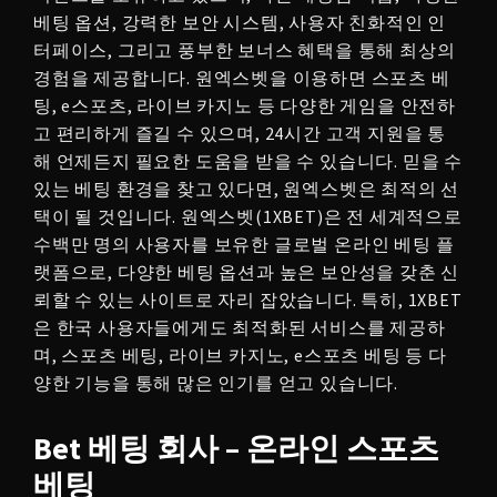
베팅 옵션, 강력한 보안 시스템, 사용자 친화적인 인
터페이스, 그리고 풍부한 보너스 혜택을 통해 최상의
경험을 제공합니다. 원엑스벳을 이용하면 스포츠 베
팅, e스포츠, 라이브 카지노 등 다양한 게임을 안전하
고 편리하게 즐길 수 있으며, 24시간 고객 지원을 통
해 언제든지 필요한 도움을 받을 수 있습니다. 믿을 수
있는 베팅 환경을 찾고 있다면, 원엑스벳은 최적의 선
택이 될 것입니다. 원엑스벳(1XBET)은 전 세계적으로
수백만 명의 사용자를 보유한 글로벌 온라인 베팅 플
랫폼으로, 다양한 베팅 옵션과 높은 보안성을 갖춘 신
뢰할 수 있는 사이트로 자리 잡았습니다. 특히, 1XBET
은 한국 사용자들에게도 최적화된 서비스를 제공하
며, 스포츠 베팅, 라이브 카지노, e스포츠 베팅 등 다
양한 기능을 통해 많은 인기를 얻고 있습니다.
Bet 베팅 회사 – 온라인 스포츠
베팅