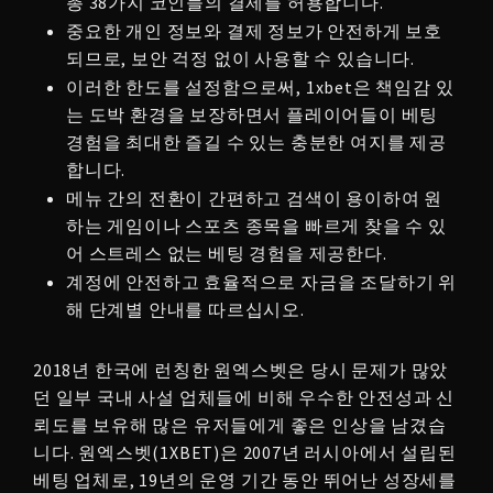
총 38가지 코인들의 결제를 허용합니다.
중요한 개인 정보와 결제 정보가 안전하게 보호
되므로, 보안 걱정 없이 사용할 수 있습니다.
이러한 한도를 설정함으로써, 1xbet은 책임감 있
는 도박 환경을 보장하면서 플레이어들이 베팅
경험을 최대한 즐길 수 있는 충분한 여지를 제공
합니다.
메뉴 간의 전환이 간편하고 검색이 용이하여 원
하는 게임이나 스포츠 종목을 빠르게 찾을 수 있
어 스트레스 없는 베팅 경험을 제공한다.
계정에 안전하고 효율적으로 자금을 조달하기 위
해 단계별 안내를 따르십시오.
2018년 한국에 런칭한 원엑스벳은 당시 문제가 많았
던 일부 국내 사설 업체들에 비해 우수한 안전성과 신
뢰도를 보유해 많은 유저들에게 좋은 인상을 남겼습
니다. 원엑스벳(1XBET)은 2007년 러시아에서 설립된
베팅 업체로, 19년의 운영 기간 동안 뛰어난 성장세를