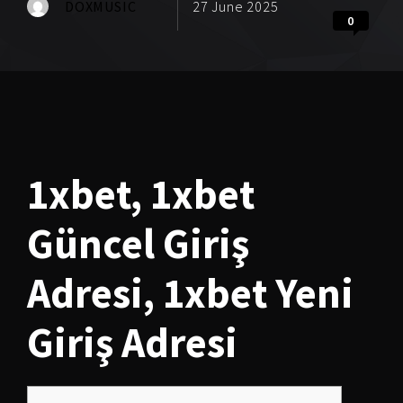
DOXMUSIC
27 June 2025
0
1xbet, 1xbet
Güncel Giriş
Adresi, 1xbet Yeni
Giriş Adresi