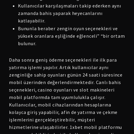
Kullanıcılar karşılaşmaları takip ederken aynı
zamanda bahis yaparak heyecanlarını
katlayabilir.
Bununla beraber zengin oyun seçenekleri ve
yüksek oranlara eşliğinde eğlenceli” “bir ortam
bulunur.
Daha sonra geniş ödeme seçenekleri ile ilk para
yatırma işlemi yapılır. Artık kullanıcılar aynı
zenginliğe sahip oyunları günün 24 saati süresince
mobil üzerinden değerlendirmektedir. Canlı bahis
seçenekleri, casino oyunları ve slot makineleri
mobil platformda tam uyumlulukla çalışır.
Kullanıcılar, mobil cihazlarından hesaplarına
kolayca giriş yapabilir, afin de yatırma ve çekme
işlemlerini gerçekleştirebilir, müşteri
hizmetlerine ulaşabilirler. 1xbet mobil platformu