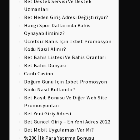
Bet Destek Servisi Ve Destek
Uzmanları
Bet Neden Giriş Adresi Değiştiriyor?
Hangi Spor Dallarında Bahis
Oynayabilirsiniz?
Ücretsiz Bahis Için 1xbet Promosyon
Kodu Nasıl Alınır?
Bet Bahis Listesi Ve Bahis Oranları
Bet Bahis Dünyası
Canlı Casino
Doğum Günü Için 1xbet Promosyon
Kodu Nasıl Kullanılır?
Bet Kayıt Bonusu Ve Diğer Web Site
Promosyonları
Bet Yeni Giriş Adresi
Bet Güncel Giriş – En Yeni Adres 2022
Bet Mobil Uygulaması Var Mı?
%200 İlk Para Yatırma Bonusu