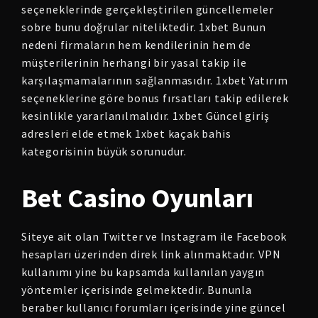
seçeneklerinde gerçekleştirilen güncellemeler
sobre bunu doğrular niteliktedir. 1xbet Bunun
nedeni firmaların hem kendilerinin hem de
müşterilerinin herhangi bir yasal takip ile
karşılaşmamalarının sağlanmasıdır. 1xbet Yatırım
seçeneklerine göre bonus fırsatları takip edilerek
kesinlikle yararlanılmalıdır. 1xbet Güncel giriş
adresleri elde etmek 1xbet kaçak bahis
kategorisinin büyük sorunudur.
Bet Casino Oyunları
Siteye ait olan Twitter ve Instagram ile Facebook
hesapları üzerinden direk link alınmaktadır. VPN
kullanımı yine bu kapsamda kullanılan yaygın
yöntemler içerisinde gelmektedir. Bununla
beraber kullanıcı forumları içerisinde yine güncel