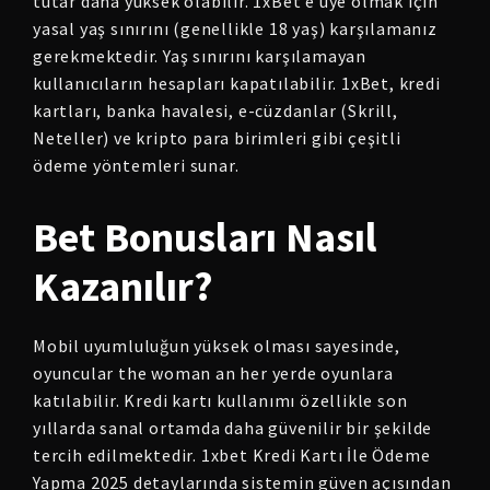
tutar daha yüksek olabilir. 1xBet’e üye olmak için
yasal yaş sınırını (genellikle 18 yaş) karşılamanız
gerekmektedir. Yaş sınırını karşılamayan
kullanıcıların hesapları kapatılabilir. 1xBet, kredi
kartları, banka havalesi, e-cüzdanlar (Skrill,
Neteller) ve kripto para birimleri gibi çeşitli
ödeme yöntemleri sunar.
Bet Bonusları Nasıl
Kazanılır?
Mobil uyumluluğun yüksek olması sayesinde,
oyuncular the woman an her yerde oyunlara
katılabilir. Kredi kartı kullanımı özellikle son
yıllarda sanal ortamda daha güvenilir bir şekilde
tercih edilmektedir. 1xbet Kredi Kartı İle Ödeme
Yapma 2025 detaylarında sistemin güven açısından