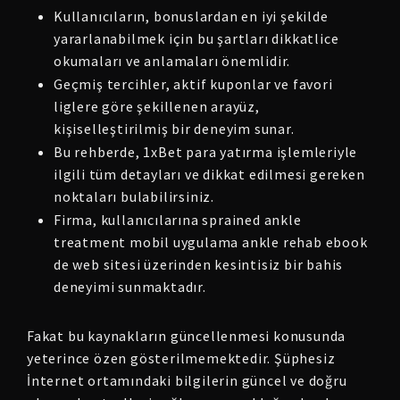
Kullanıcıların, bonuslardan en iyi şekilde
yararlanabilmek için bu şartları dikkatlice
okumaları ve anlamaları önemlidir.
Geçmiş tercihler, aktif kuponlar ve favori
liglere göre şekillenen arayüz,
kişiselleştirilmiş bir deneyim sunar.
Bu rehberde, 1xBet para yatırma işlemleriyle
ilgili tüm detayları ve dikkat edilmesi gereken
noktaları bulabilirsiniz.
Firma, kullanıcılarına sprained ankle
treatment mobil uygulama ankle rehab ebook
de web sitesi üzerinden kesintisiz bir bahis
deneyimi sunmaktadır.
Fakat bu kaynakların güncellenmesi konusunda
yeterince özen gösterilmemektedir. Şüphesiz
İnternet ortamındaki bilgilerin güncel ve doğru