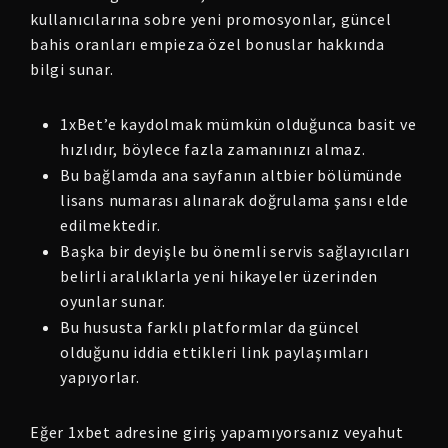
kullanıcılarına sobre yeni promosyonlar, güncel
bahis oranları empieza özel bonuslar hakkında
bilgi sunar.
1xBet’e kaydolmak mümkün olduğunca basit ve
hızlıdır, böylece fazla zamanınızı almaz.
Bu bağlamda ana sayfanın altbier bölümünde
lisans numarası alınarak doğrulama şansı elde
edilmektedir.
Başka bir deyişle bu önemli servis sağlayıcıları
belirli aralıklarla yeni hikayeler üzerinden
oyunlar sunar.
Bu hususta farklı platformlar da güncel
olduğunu iddia ettikleri link paylaşımları
yapıyorlar.
Eğer 1xbet adresine giriş yapamıyorsanız veyahut