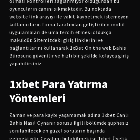
olması kontrolleri sağlanmıyor olduğundan bu
oyuncuların canını sıkmaktadır. Bu noktada
website link arayışı ile vakit kaybetmek istemeyen
kullanıcıların firma tarafından geliştirilen mobil
uygulamaları de uma tercih etmesi oldukça
makuldür. Sitemizdeki giriş linklerini ve
bağlantılarını kullanarak 1xBet On the web Bahis
Bürosuna güvenilir ve hızlı bir şekilde kolayca giriş
yapabilirsiniz.
1xbet Para Yatırma
Yöntemleri
Zaman ve para kaybı yaşamamak adına 1xbet Canlı
Bahis Nasıl Oynanır sorusu ilgili bölümde şüphesiz
sorulabilecek en güzel soruların başında
gelmektedir. Cevabını bulabilmek ise 1xbet Üyelik