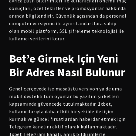
ayrıca push bildirimleri ile kullanıcıları önemli maç
sonuçları, özel teklifler ve promosyonlar hakkında
anında bilgilendirir. Güvenlik açısından da personal
computer versiyonu ile aynı standartlara sahip
olan mobil platform, SSL şifreleme teknolojisi ile
kullanıcı verilerini korur.
Bet’e Girmek Için Yeni
Bir Adres Nasıl Bulunur
Genel çerçevede ise masaüstü versiyon ya de uma
mobil destekli tüm oyunlar bu yazılım şirketleri
kapsamında güvencede tutulmaktadır. 1xbet,
kullanıcılarıyla daha etkili bir şekilde iletişim
kurmak ve güncel fırsatlardan haberdar etmek için
Telegram kanalını aktif olarak kullanmaktadır.
1xbet Telegram kanalı, anlık bildirimlerle