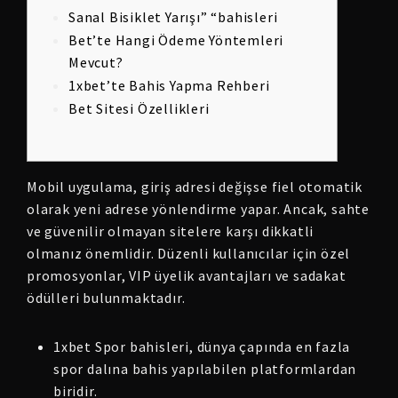
Sanal Bisiklet Yarışı” “bahisleri
Bet’te Hangi Ödeme Yöntemleri
Mevcut?
1xbet’te Bahis Yapma Rehberi
Bet Sitesi Özellikleri
Mobil uygulama, giriş adresi değişse fiel otomatik
olarak yeni adrese yönlendirme yapar. Ancak, sahte
ve güvenilir olmayan sitelere karşı dikkatli
olmanız önemlidir. Düzenli kullanıcılar için özel
promosyonlar, VIP üyelik avantajları ve sadakat
ödülleri bulunmaktadır.
1xbet Spor bahisleri, dünya çapında en fazla
spor dalına bahis yapılabilen platformlardan
biridir.