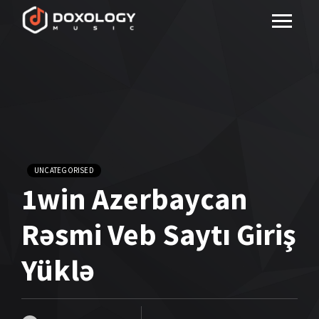
UNCATEGORISED
1win Azerbaycan
Rəsmi Veb Saytı Giriş
Yüklə