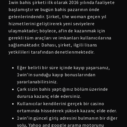
1win bahis şirketi ilk olarak 2016 yılında faaliyete
başlamıştır ve bugün bahis pazarının önde
gelenlerindendir. Şirket, the woman geçen yıl
hizmetlerini geliştirerek yeni seviyelere
ulaşmaktadır; böylece, afin de kazanmak için
gerekli tüm araçları ve imkanları kullanıcılarına
sağlamaktadır. Dahası, şirket, ilgili lisans
yetkilileri tarafından denetlenmektedir.
Eğer belirli bir süre içinde kayıp yaşarsanız,
1win’in sunduğu kayıp bonuslarından
yararlanabilirsiniz.
Çark sizin bahis yaptığınız bölüm üzerinde
durursa kazanç elde edersiniz.
Kullanıcılar kendilerini gerçek bir casino
ortamında hissederek yüksek kazanç elde eder.
1win’in güncel giriş adresini bulmanın bir diğer
yolu, Yahoo and google arama motorunu