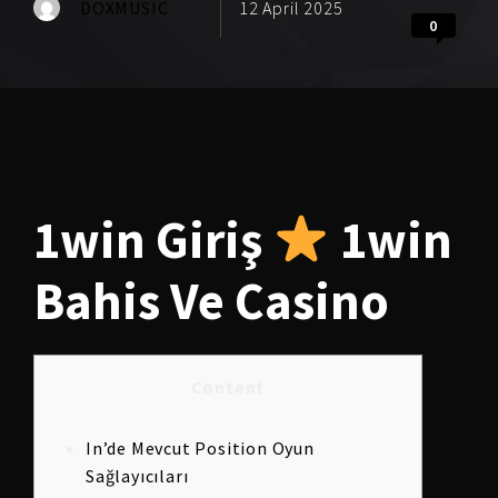
DOXMUSIC
12 April 2025
0
1win Giriş
1win
Bahis Ve Casino
Content
In’de Mevcut Position Oyun
Sağlayıcıları