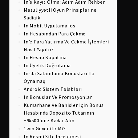
In’e Kayıt Olma: Adım Adım Rehber
Məsuliyyətli Oyun Prinsiplərinə
Sadiqik!
In Mobil Uygulama İos
In Hesabından Para Çekme
In’e Para Yatırma Ve Çekme İşlemleri
Nasıl Yapılır?
In Hesap Kapatma
In Üyelik Doğrulama
In-də Salamlama Bonusları Ilə
Oynamaq
Android Sistem Tələbləri
In Bonuslar Ve Promosyonlar
Kumarhane Ve Bahisler Için Bonus
Hesabında Depozito Tutarının
+%500’üne Kadar Alın
1win Güvenilir Mi?
In Resmi Site İncelemesi