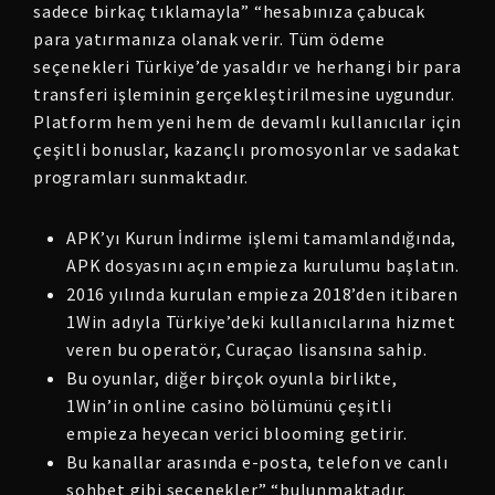
sadece birkaç tıklamayla” “hesabınıza çabucak
para yatırmanıza olanak verir. Tüm ödeme
seçenekleri Türkiye’de yasaldır ve herhangi bir para
transferi işleminin gerçekleştirilmesine uygundur.
Platform hem yeni hem de devamlı kullanıcılar için
çeşitli bonuslar, kazançlı promosyonlar ve sadakat
programları sunmaktadır.
APK’yı Kurun İndirme işlemi tamamlandığında,
APK dosyasını açın empieza kurulumu başlatın.
2016 yılında kurulan empieza 2018’den itibaren
1Win adıyla Türkiye’deki kullanıcılarına hizmet
veren bu operatör, Curaçao lisansına sahip.
Bu oyunlar, diğer birçok oyunla birlikte,
1Win’in online casino bölümünü çeşitli
empieza heyecan verici blooming getirir.
Bu kanallar arasında e-posta, telefon ve canlı
sohbet gibi seçenekler” “bulunmaktadır.