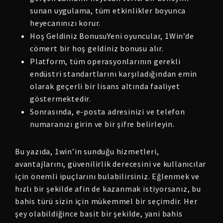
sunan uygulama, tüm etkinlikler boyunca
heyecanınızı korur.
Hoş Geldiniz BonusuYeni oyuncular, 1Win’de
cömert bir hoş geldiniz bonusu alır.
Platform, tüm operasyonlarının gerekli
endüstri standartlarını karşıladığından emin
olarak geçerli bir lisans altında faaliyet
göstermektedir.
Sonrasında, e-posta adresinizi ve telefon
numaranızı girin ve bir şifre belirleyin.
Bu yazıda, 1win’in sunduğu hizmetleri,
avantajlarını, güvenilirlik derecesini ve kullanıcılar
için önemli ipuçlarını bulabilirsiniz. Eğlenmek ve
hızlı bir şekilde afin de kazanmak istiyorsanız, bu
bahis türü sizin için mükemmel bir seçimdir. Her
şey olabildiğince basit bir şekilde, yani bahis