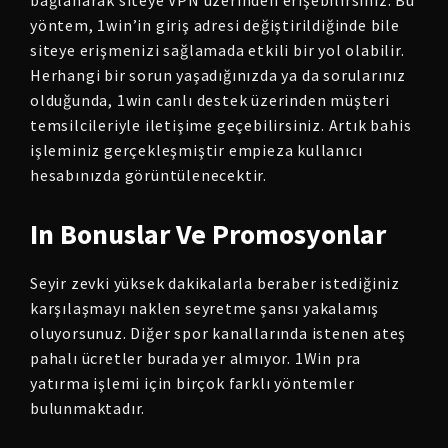
bağlanarak siteye VPN üzerinden erişebilirsiniz. Bu
yöntem, 1win’in giriş adresi değiştirildiğinde bile
siteye erişmenizi sağlamada etkili bir yol olabilir.
Herhangi bir sorun yaşadığınızda ya da sorularınız
olduğunda, 1win canlı destek üzerinden müşteri
temsilcileriyle iletişime geçebilirsiniz. Artık bahis
işleminiz gerçekleşmiştir empieza kullanıcı
hesabınızda görüntülenecektir.
In Bonuslar Ve Promosyonlar
Seyir zevki yüksek dakikalarla beraber istediğiniz
karşılaşmayı naklen seyretme şansı yakalamış
oluyorsunuz. Diğer spor kanallarında istenen ateş
pahalı ücretler burada yer almıyor. 1Win pra
yatırma işlemi için birçok farklı yöntemler
bulunmaktadır.