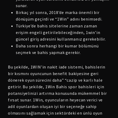
sunar.
Birkaç yıl sonra, 2018’de marka önemli bir
dönüşüm geçirdi ve “1Win” adını benimsedi.
Türkiye’de bahis sitelerine zaman zaman
erişim engeli getirilebileceğinden, 1win’in
güncel giriş adresini kullanmanız gerekebilir.
Daha sonra herhangi bir kumar bölümünü
seçmek ve bahis yapmak gerekir.
Bu şekilde, 1WIN’in nakit iade sistemi, bahislerin
bir kısmını oyuncunun benefit bakiyesine geri
dönerek oyun sürecini daha” “cazip ve karlı hale
getirir. Bu şekilde, 1Win Bahis spor bahisleri için
potansiyelinizi artırma konusunda mükemmel bir
fırsat sunar. 1Win, oyuncuların heyecan verici ve
adil oyunlardan oluşan iyi bir seçeneğe sahip
olmasını sağlamak için sektördeki en ünlü oyun