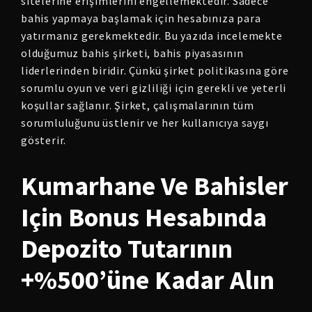
sitelerine erişimlerini engellemektedir. Sadece
bahis yapmaya başlamak için hesabınıza para
yatırmanız gerekmektedir. Bu yazıda incelemekte
olduğumuz bahis şirketi, bahis piyasasının
liderlerinden biridir. Çünkü şirket politikasına göre
sorumlu oyun ve veri gizliliği için gerekli ve yeterli
koşullar sağlanır. Şirket, çalışmalarının tüm
sorumluluğunu üstlenir ve her kullanıcıya saygı
gösterir.
Kumarhane Ve Bahisler
Için Bonus Hesabında
Depozito Tutarının
+%500’üne Kadar Alın