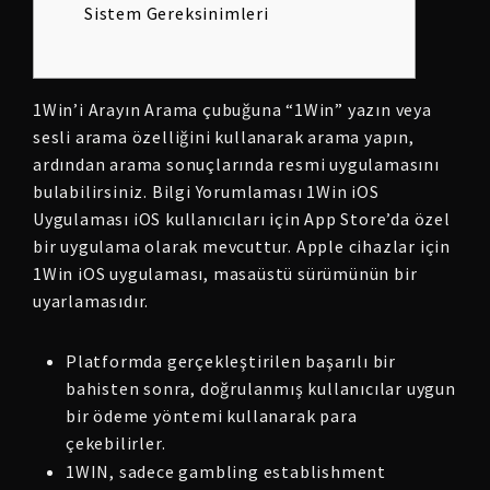
Sistem Gereksinimleri
1Win’i Arayın Arama çubuğuna “1Win” yazın veya
sesli arama özelliğini kullanarak arama yapın,
ardından arama sonuçlarında resmi uygulamasını
bulabilirsiniz. Bilgi Yorumlaması 1Win iOS
Uygulaması iOS kullanıcıları için App Store’da özel
bir uygulama olarak mevcuttur. Apple cihazlar için
1Win iOS uygulaması, masaüstü sürümünün bir
uyarlamasıdır.
Platformda gerçekleştirilen başarılı bir
bahisten sonra, doğrulanmış kullanıcılar uygun
bir ödeme yöntemi kullanarak para
çekebilirler.
1WIN, sadece gambling establishment