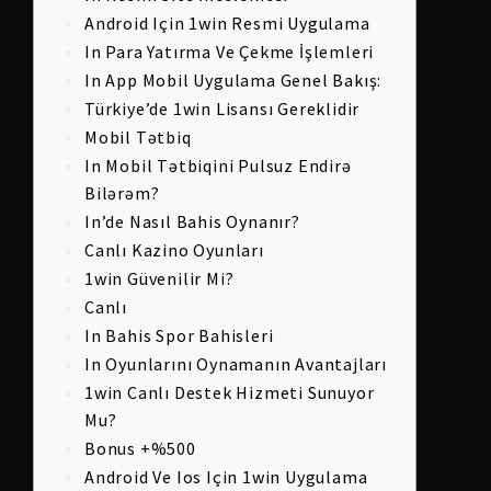
Android Için 1win Resmi Uygulama
In Para Yatırma Ve Çekme İşlemleri
In App Mobil Uygulama Genel Bakış:
Türkiye’de 1win Lisansı Gereklidir
Mobil Tətbiq
In Mobil Tətbiqini Pulsuz Endirə
Bilərəm?
In’de Nasıl Bahis Oynanır?
Canlı Kazino Oyunları
1win Güvenilir Mi?
Canlı
In Bahis Spor Bahisleri
In Oyunlarını Oynamanın Avantajları
1win Canlı Destek Hizmeti Sunuyor
Mu?
Bonus +%500
Android Ve Ios Için 1win Uygulama