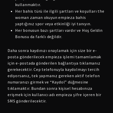
kullanmaktır.
Her bahis türü ile ilgili şartları ve koşulları the
woman zaman okuyun empieza bahis
yaptığınız spor veya etkinliği iyi tanıyın.
Her bonusun bazı şartları vardır ve Hoş Geldin
Bonusu da farklı değildir.
Daha sonra kaydınızı onaylamak için size bir e-
posta gönderilecek empieza işlemi tamamlamak
için e-postada gönderilen bağlantıya tıklamanız
gerekecektir. Cep telefonuyla kaydolmayı tercih
ediyorsanız, tek yapmanız gereken aktif telefon
numaranızı girmek ve “Kaydol” düğmesine
tıklamaktır. Bundan sonra kişisel hesabınıza
erişmek için kullanıcı adı empieza şifre içeren bir
SMS gönderilecektir.