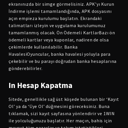
ekranınızda bir simge görmelisiniz. APK’yı Kurun
İndirme işlemi tamamlandığında, APK dosyasını
açın empieza kurulumu başlatın. Ekrandaki
talimatları izleyin ve uygulama kurulumunuz
tamamlanmış olacak. Ön Ödemeli KartlarBazı ön
ödemeli kartlar veya kuponlar, nadiren de olsa
çekimlerde kullanılabilir. Banka
HavalesiOyuncular, banka havalesi yoluyla para
çekebilir ve bu parayı doğrudan banka hesaplarına
gönderebilirler.
In Hesap Kapatma
Sitede, genellikle sağ üst köşede bulunan bir ‘Kayıt
Ol’ ya da ‘Üye Ol’ düğmesini göreceksiniz. Buna
tıklamak, sizi kayıt sayfasına yönlendirir ve 1WIN
ile yolculuğunuzu başlatır. Her maçın, bahis için
mevcut tüm pazarlar ve takım istatistikleri