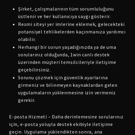
Şirket, çalışmalarının tüm sorumluluğunu
üstlenir ve her kullanıcıya saygı gösterir.
Resmi siteyi yer imlerine eklemek, gelecekteki
potansiyel tehlikelerden kaçınmanıza yardımcı
olabilir.
Herhangi bir sorun yaşadığınızda ya de uma
sorularınız olduğunda, 1win canlı destek
üzerinden müşteri temsilcileriyle iletişime
geçebilirsiniz.
Sorunu çözmek için güvenlik ayarlarına
girmeniz ve bilinmeyen kaynaklardan gelen
uygulamaların yüklenmesine izin vermeniz
gerekir.
E-posta Hizmeti – Daha derinlemesine sorularınız
için, e-posta yoluyla destek ekibiyle iletişime
geçin. Uygulama yüklendikten sonra, ana