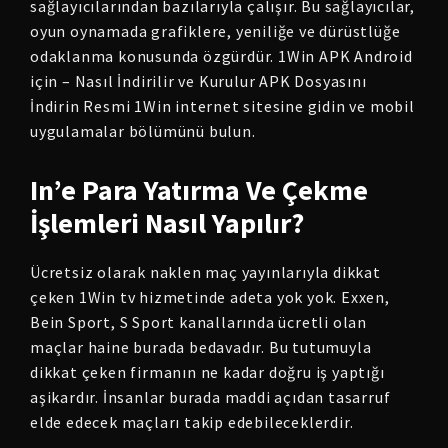
sağlayıcılarından bazılarıyla çalışır. Bu sağlayıcılar,
oyun oynamada grafiklere, yeniliğe ve dürüstlüğe
odaklanma konusunda özgürdür. 1Win APK Android
için – Nasıl İndirilir ve Kurulur APK Dosyasını
İndirin Resmi 1Win internet sitesine gidin ve mobil
uygulamalar bölümünü bulun.
In’e Para Yatırma Ve Çekme
İşlemleri Nasıl Yapılır?
Ücretsiz olarak naklen maç yayınlarıyla dikkat
çeken 1Win tv hizmetinde adeta yok yok. Exxen,
Bein Sport, S Sport kanallarında ücretli olan
maçlar haine burada bedavadır. Bu tutumuyla
dikkat çeken firmanın ne kadar doğru iş yaptığı
aşikardır. İnsanlar burada maddi açıdan tasarruf
elde edecek maçları takip edebileceklerdir.