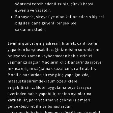
yöntemi tercih edebilirsiniz, çünkü hepsi
güvenli ve yasaldır.
Bu sayede, siteye üye olan kullanıcıların kişisel
bilgileri daha güvenli bir şekilde
saklanmaktadır.
1win’in güncel giriş adresini bilmek, canlı bahis
yaparken karşılaşabileceğiniz erişim sorunlarını
önleyerek zaman kaybetmeden bahislerinizi
yapmanızı sağlar. Maçların kritik anlarında siteye
hızlıca erişim sağlamak kazancınızı artırabilir.
Mobil cihazlardan siteye giriş yaptığınızda,
masaüstü sürümdeki tüm özelliklere
erişebilirsiniz. Mobil uygulama veya tarayıcı
üzerinden bahis yapabilir, casino oyunlarına
katılabilir, para yatırma ve çekme işlemleri
gerçekleştirebilir ve bonuslardan
yararlanabilirsiniz. Hem masaüstü hem de mobil